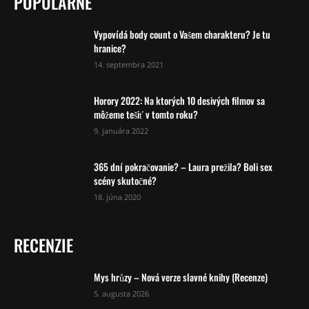
POPULÁRNE
Vypovídá body count o Vašem charakteru? Je tu
hranice?
14. septembra 2021
Horory 2022: Na ktorých 10 desivých filmov sa
môžeme tešiť v tomto roku?
9. januára 2022
365 dní pokračovanie? – Laura prežila? Boli sex
scény skutočné?
18. júna 2020
RECENZIE
Mys hrůzy – Nová verze slavné knihy (Recenze)
5. augusta 2026