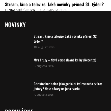
Stream, kino a televize: Jaké novinky přinesl 31. týden?
LENKA SKŘÍČILOVÁ
-
3. AUGUSTA 2026
NOVINKY
Stream, kino a televize: Jaké novinky přinesl 32.
týden?
10. augusta 2026
Mys hrůzy – Nová verze slavné knihy (Recenze)
5. augusta 2026
Christopher Nolan jako geniální tvůrce nebo tvůrce
jistoty? Naše názory na jeho tvorbu
4. augusta 2026