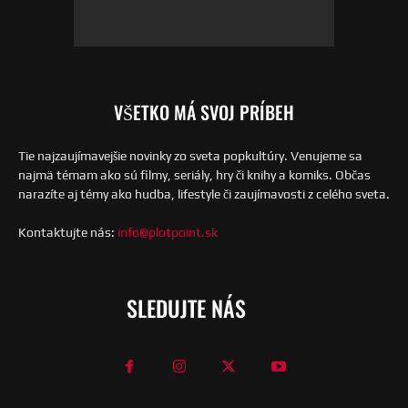
VŠETKO MÁ SVOJ PRÍBEH
Tie najzaujímavejšie novinky zo sveta popkultúry. Venujeme sa
najmä témam ako sú filmy, seriály, hry či knihy a komiks. Občas
narazíte aj témy ako hudba, lifestyle či zaujímavosti z celého sveta.
Kontaktujte nás:
info@plotpoint.sk
SLEDUJTE NÁS