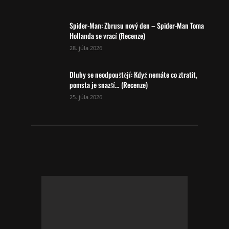
Spider-Man: Zbrusu nový den – Spider-Man Toma
Hollanda se vrací (Recenze)
28. júla 2026
Dluhy se neodpouštějí: Když nemáte co ztratit,
pomsta je snazší… (Recenze)
25. júla 2026