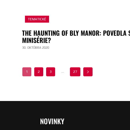
TEMATICKÉ
THE HAUNTING OF BLY MANOR: POVEDLA 
MINISÉRIE?
30. OKTÓBRA 2020
...
1
2
3
27
NOVINKY