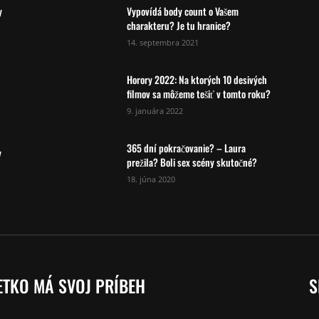
y
Vypovídá body count o Vašem
charakteru? Je tu hranice?
14. septembra 2021
Horory 2022: Na ktorých 10 desivých
filmov sa môžeme tešiť v tomto roku?
9. januára 2022
365 dní pokračovanie? – Laura
y
prežila? Boli sex scény skutočné?
18. júna 2020
ETKO MÁ SVOJ PRÍBEH
S