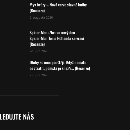
Mys hrůzy – Nová verze slavné knihy
(Recenze)
5. augusta 2026
Spider-Man: Zbrusu nový den –
Spider-Man Toma Hollanda se vrací
(Recenze)
28. júla 2026
Dluhy se neodpouštějí: Když nemáte
co ztratit, pomsta je snazší… (Recenze)
25. júla 2026
LEDUJTE NÁS