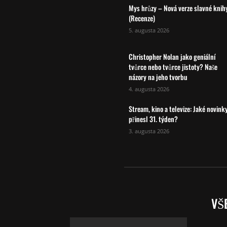
Mys hrůzy – Nová verze slavné knih
(Recenze)
5. augusta 2026
Christopher Nolan jako geniální
tvůrce nebo tvůrce jistoty? Naše
názory na jeho tvorbu
4. augusta 2026
Stream, kino a televize: Jaké novink
přinesl 31. týden?
3. augusta 2026
VŠ