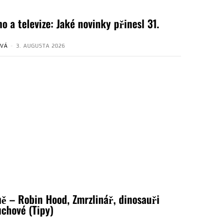
o a televize: Jaké novinky přinesl 31.
OVÁ
-
3. AUGUSTA 2026
ně – Robin Hood, Zmrzlinář, dinosauři
uchové (Tipy)