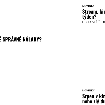
NOVINKY
Stream, kin
týden?
LENKA SKŘÍČIL
É SPRÁVNÉ NÁLADY?
NOVINKY
Srpen v ki
nebo zlý d