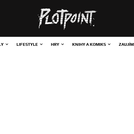
LY
LIFESTYLE
HRY
KNIHY A KOMIKS
ZAUJÍM