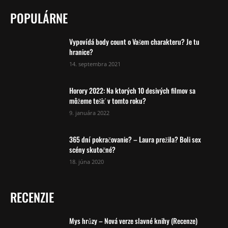
POPULÁRNE
Vypovídá body count o Vašem charakteru? Je tu
hranice?
14. septembra 2021
Horory 2022: Na ktorých 10 desivých filmov sa
môžeme tešiť v tomto roku?
9. januára 2022
365 dní pokračovanie? – Laura prežila? Boli sex
scény skutočné?
18. júna 2020
RECENZIE
Mys hrůzy – Nová verze slavné knihy (Recenze)