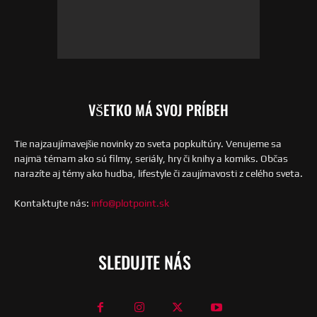
VŠETKO MÁ SVOJ PRÍBEH
Tie najzaujímavejšie novinky zo sveta popkultúry. Venujeme sa
najmä témam ako sú filmy, seriály, hry či knihy a komiks. Občas
narazíte aj témy ako hudba, lifestyle či zaujímavosti z celého sveta.
Kontaktujte nás:
info@plotpoint.sk
SLEDUJTE NÁS