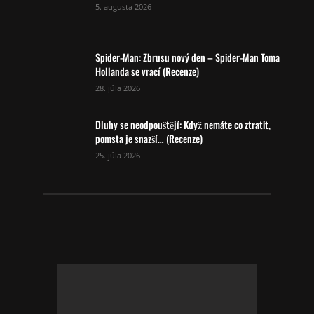
5. augusta 2026
Spider-Man: Zbrusu nový den – Spider-Man Toma
Hollanda se vrací (Recenze)
28. júla 2026
Dluhy se neodpouštějí: Když nemáte co ztratit,
pomsta je snazší… (Recenze)
25. júla 2026