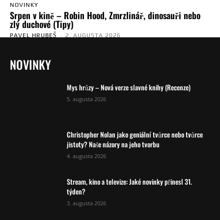
NOVINKY
Srpen v kině – Robin Hood, Zmrzlinář, dinosauři nebo
zlý duchové (Tipy)
PAVEL HRUBEŠ
-
2. AUGUSTA 2026
NOVINKY
Mys hrůzy – Nová verze slavné knihy (Recenze)
5. augusta 2026
Christopher Nolan jako geniální tvůrce nebo tvůrce
jistoty? Naše názory na jeho tvorbu
4. augusta 2026
Stream, kino a televize: Jaké novinky přinesl 31.
týden?
3. augusta 2026