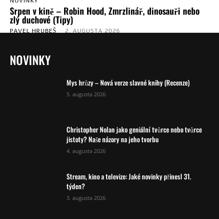
NOVINKY
Srpen v kině – Robin Hood, Zmrzlinář, dinosauři nebo
zlý duchové (Tipy)
PAVEL HRUBEŠ
-
2. AUGUSTA 2026
NOVINKY
Mys hrůzy – Nová verze slavné knihy (Recenze)
5. augusta 2026
Christopher Nolan jako geniální tvůrce nebo tvůrce
jistoty? Naše názory na jeho tvorbu
4. augusta 2026
Stream, kino a televize: Jaké novinky přinesl 31.
týden?
3. augusta 2026