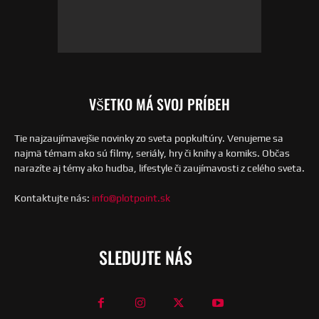
VŠETKO MÁ SVOJ PRÍBEH
Tie najzaujímavejšie novinky zo sveta popkultúry. Venujeme sa
najmä témam ako sú filmy, seriály, hry či knihy a komiks. Občas
narazíte aj témy ako hudba, lifestyle či zaujímavosti z celého sveta.
Kontaktujte nás:
info@plotpoint.sk
SLEDUJTE NÁS