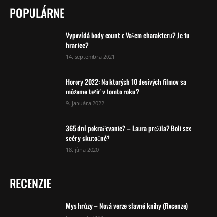
POPULÁRNE
Vypovídá body count o Vašem charakteru? Je tu
hranice?
14. septembra 2021
Horory 2022: Na ktorých 10 desivých filmov sa
môžeme tešiť v tomto roku?
9. januára 2022
365 dní pokračovanie? – Laura prežila? Boli sex
scény skutočné?
18. júna 2020
RECENZIE
Mys hrůzy – Nová verze slavné knihy (Recenze)