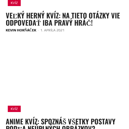
KVÍZ
VEĽKÝ HERNÝ KVÍZ: NA TIETO OTÁZKY VIE
ODPOVEDAŤ IBA PRAVÝ HRÁČ!
KEVIN HORŇÁČEK
-
1. APRÍLA 2021
KVÍZ
ANIME KVÍZ: SPOZNÁŠ VŠETKY POSTAVY
PODĽA NEÚPLNÝCH OBRÁZKOV?