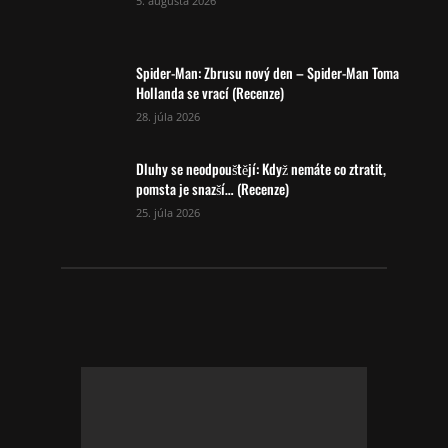
5. augusta 2026
Spider-Man: Zbrusu nový den – Spider-Man Toma
Hollanda se vrací (Recenze)
28. júla 2026
Dluhy se neodpouštějí: Když nemáte co ztratit,
pomsta je snazší… (Recenze)
25. júla 2026