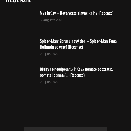
Mys hrůzy – Nová verze slavné knihy (Recenze)
5. augusta 2026
Spider-Man: Zbrusu nový den – Spider-Man Toma
Hollanda se vrací (Recenze)
28. júla 2026
Dluhy se neodpouštějí: Když nemáte co ztratit,
pomsta je snazší… (Recenze)
25. júla 2026