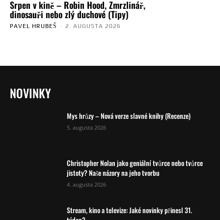
Srpen v kině – Robin Hood, Zmrzlinář,
dinosauři nebo zlý duchové (Tipy)
PAVEL HRUBEŠ
-
2. AUGUSTA 2026
NOVINKY
Mys hrůzy – Nová verze slavné knihy (Recenze)
5. augusta 2026
Christopher Nolan jako geniální tvůrce nebo tvůrce
jistoty? Naše názory na jeho tvorbu
4. augusta 2026
Stream, kino a televize: Jaké novinky přinesl 31.
týden?