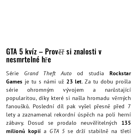
GTA 5 kvíz – Prověř si znalosti v
nesmrtelné hře
Série
Grand Theft Auto
od studia
Rockstar
Games
je tu s námi už
23 let
. Za tu dobu prošla
série ohromným vývojem a narůstající
popularitou, díky které si našla hromadu věrných
fanoušků. Poslední díl pak vyšel přesně před 7
lety a zaznamenal rekordní úspěch na poli herní
zábavy. Dosud se prodalo neuvěřitelných
135
milionů kopií
a
GTA 5
se drží stabilně na třetí