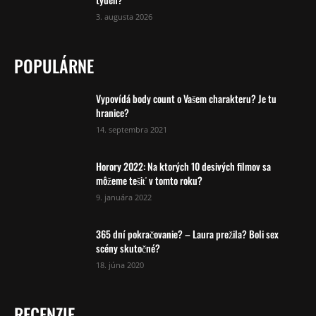
3. augusta 2026
POPULÁRNE
Vypovídá body count o Vašem charakteru? Je tu
hranice?
14. septembra 2021
Horory 2022: Na ktorých 10 desivých filmov sa
môžeme tešiť v tomto roku?
9. januára 2022
365 dní pokračovanie? – Laura prežila? Boli sex
scény skutočné?
18. júna 2020
RECENZIE