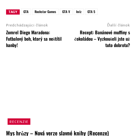
GTA
Rockstar Games
GTA V
kvíz
GTA 5
TAGY
Predchádzajúci článok
Ďalší článok
Zomrel Diego Maradona:
Recept: Banánové muffiny s
Futbalový boh, ktorý sa neštítil
čokoládou – Vyzkoušeli jste už
hanby!
tuto dobrotu?
RECENZIE
Mys hrůzy – Nová verze slavné knihy (Recenze)