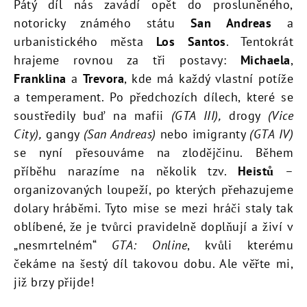
Pátý díl nás zavádí opět do prosluněného,
notoricky známého státu
San Andreas
a
urbanistického města
Los Santos
. Tentokrát
hrajeme rovnou za tři postavy:
Michaela
,
Franklina
a
Trevora
, kde má každý vlastní potíže
a temperament. Po předchozích dílech, které se
soustředily buď na mafii
(GTA III),
drogy
(Vice
City),
gangy
(San Andreas)
nebo imigranty
(GTA IV)
se nyní přesouváme na zlodějčinu. Během
příběhu narazíme na několik tzv.
Heistů
–
organizovaných loupeží, po kterých přehazujeme
dolary hráběmi. Tyto mise se mezi hráči staly tak
oblíbené, že je tvůrci pravidelně doplňují a živí v
„nesmrtelném“
GTA: Online
, kvůli kterému
čekáme na šestý díl takovou dobu. Ale věřte mi,
již brzy přijde!