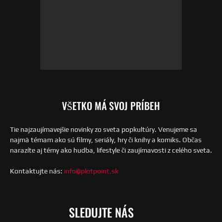
VŠETKO MÁ SVOJ PRÍBEH
Tie najzaujímavejšie novinky zo sveta popkultúry. Venujeme sa
najmä témam ako sú filmy, seriály, hry či knihy a komiks. Občas
narazíte aj témy ako hudba, lifestyle či zaujímavosti z celého sveta.
Kontaktujte nás:
info@plotpoint.sk
SLEDUJTE NÁS