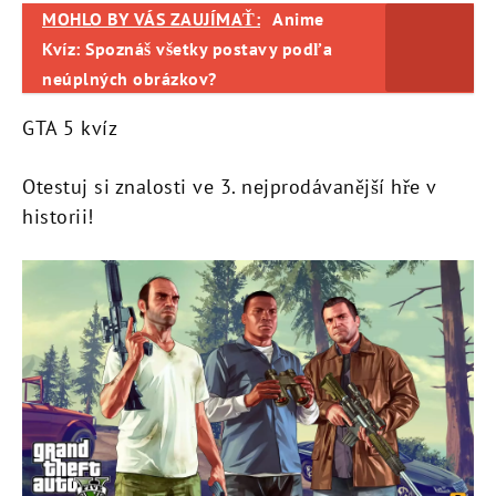
MOHLO BY VÁS ZAUJÍMAŤ:
Anime
Kvíz: Spoznáš všetky postavy podľa
neúplných obrázkov?
GTA 5 kvíz
Otestuj si znalosti ve 3. nejprodávanější hře v
historii!