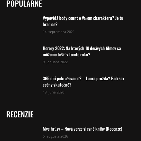
POPULÁRNE
Vypovídá body count o Vašem charakteru? Je tu
hranice?
14. septembra 2021
Horory 2022: Na ktorých 10 desivých filmov sa
môžeme tešiť v tomto roku?
9. januára 2022
365 dní pokračovanie? – Laura prežila? Boli sex
scény skutočné?
18. júna 2020
RECENZIE
Mys hrůzy – Nová verze slavné knihy (Recenze)
5. augusta 2026