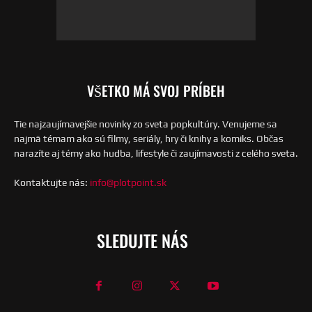
VŠETKO MÁ SVOJ PRÍBEH
Tie najzaujímavejšie novinky zo sveta popkultúry. Venujeme sa
najmä témam ako sú filmy, seriály, hry či knihy a komiks. Občas
narazíte aj témy ako hudba, lifestyle či zaujímavosti z celého sveta.
Kontaktujte nás:
info@plotpoint.sk
SLEDUJTE NÁS