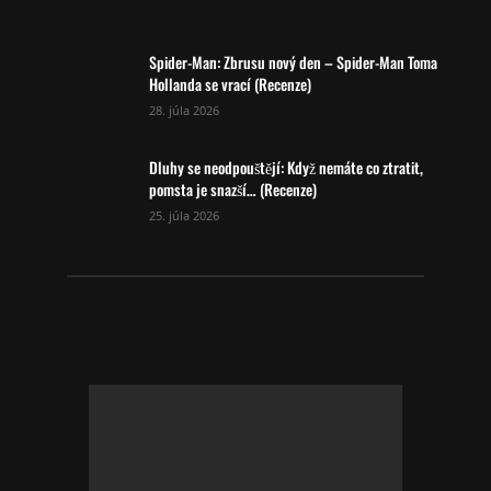
Spider-Man: Zbrusu nový den – Spider-Man Toma
Hollanda se vrací (Recenze)
28. júla 2026
Dluhy se neodpouštějí: Když nemáte co ztratit,
pomsta je snazší… (Recenze)
25. júla 2026