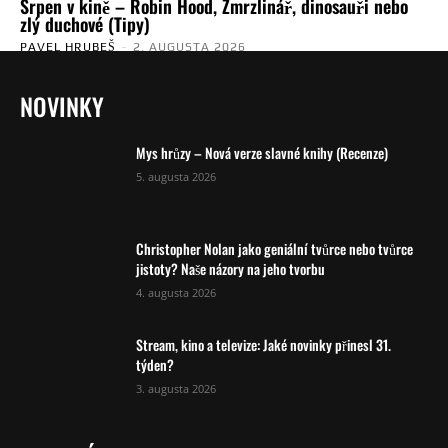
Srpen v kině – Robin Hood, Zmrzlinář, dinosauři nebo
zlý duchové (Tipy)
PAVEL HRUBEŠ
-
2. AUGUSTA 2026
NOVINKY
Mys hrůzy – Nová verze slavné knihy (Recenze)
5. augusta 2026
Christopher Nolan jako geniální tvůrce nebo tvůrce
jistoty? Naše názory na jeho tvorbu
4. augusta 2026
Stream, kino a televize: Jaké novinky přinesl 31.
týden?
3. augusta 2026