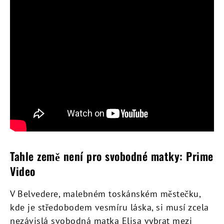
Tahle země není pro svobodné matky: Prime
Video
V Belvedere, malebném toskánském městečku,
kde je středobodem vesmíru láska, si musí zcela
nezávislá svobodná matka Elisa vybrat mezi