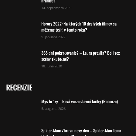
hranice?
14. septembra 2021
Horory 2022: Na ktorých 10 desivých filmov sa
môžeme tešiť v tomto roku?
9. januára 2022
365 dní pokračovanie? – Laura prežila? Boli sex
scény skutočné?
18. júna 2020
RECENZIE
Mys hrůzy – Nová verze slavné knihy (Recenze)
5. augusta 2026
Spider-Man: Zbrusu nový den – Spider-Man Toma