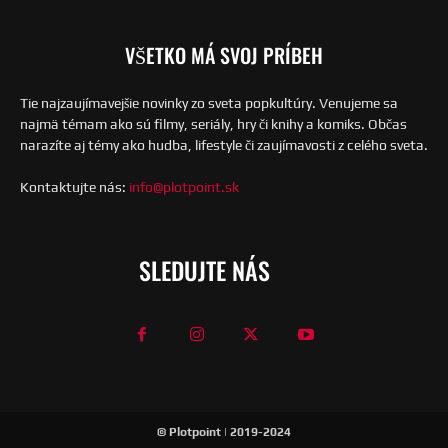
VŠETKO MÁ SVOJ PRÍBEH
Tie najzaujímavejšie novinky zo sveta popkultúry. Venujeme sa
najmä témam ako sú filmy, seriály, hry či knihy a komiks. Občas
narazíte aj témy ako hudba, lifestyle či zaujímavosti z celého sveta.
Kontaktujte nás:
info@plotpoint.sk
SLEDUJTE NÁS
© Plotpoint | 2019-2024