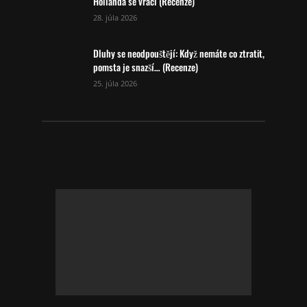
Hollanda se vrací (Recenze)
28. júla 2026
Dluhy se neodpouštějí: Když nemáte co ztratit,
pomsta je snazší… (Recenze)
25. júla 2026