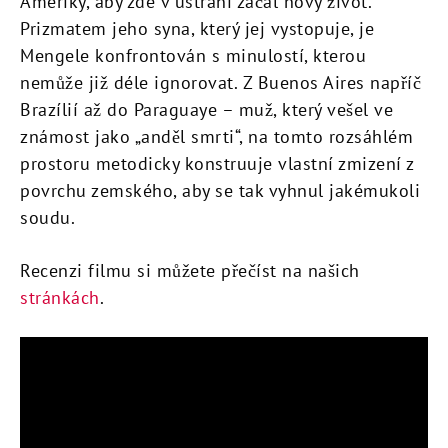
Ameriky, aby zde v ústraní začal nový život.
Prizmatem jeho syna, který jej vystopuje, je
Mengele konfrontován s minulostí, kterou
nemůže již déle ignorovat. Z Buenos Aires napříč
Brazílií až do Paraguaye – muž, který vešel ve
známost jako „anděl smrti“, na tomto rozsáhlém
prostoru metodicky konstruuje vlastní zmizení z
povrchu zemského, aby se tak vyhnul jakémukoli
soudu.
Recenzi filmu si můžete přečíst na našich
stránkách
.