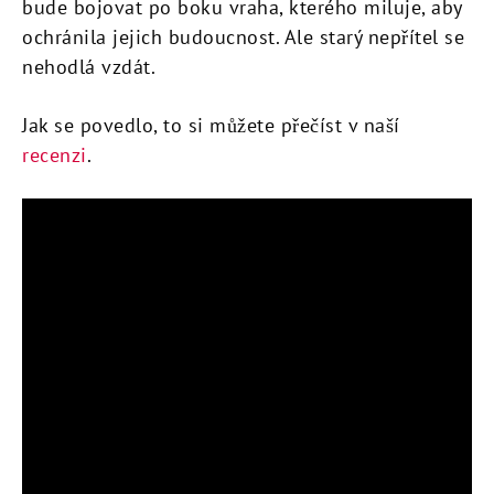
bude bojovat po boku vraha, kterého miluje, aby
ochránila jejich budoucnost. Ale starý nepřítel se
nehodlá vzdát.
Jak se povedlo, to si můžete přečíst v naší
recenzi
.