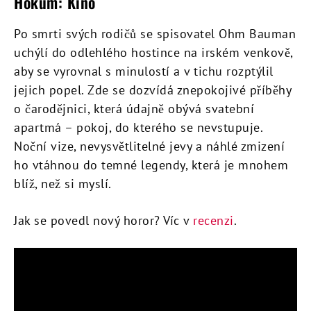
Hokum: Kino
Po smrti svých rodičů se spisovatel Ohm Bauman
uchýlí do odlehlého hostince na irském venkově,
aby se vyrovnal s minulostí a v tichu rozptýlil
jejich popel. Zde se dozvídá znepokojivé příběhy
o čarodějnici, která údajně obývá svatební
apartmá – pokoj, do kterého se nevstupuje.
Noční vize, nevysvětlitelné jevy a náhlé zmizení
ho vtáhnou do temné legendy, která je mnohem
blíž, než si myslí.
Jak se povedl nový horor? Víc v
recenzi
.