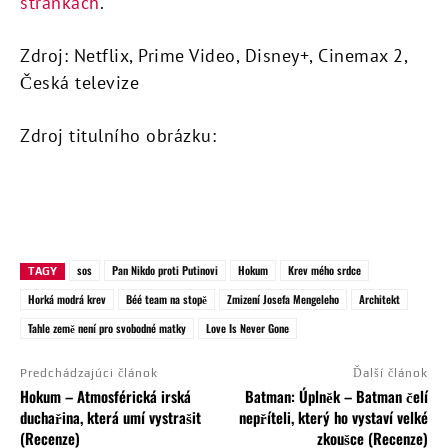
stránkách
.
Zdroj: Netflix, Prime Video, Disney+, Cinemax 2,
Česká televize
Zdroj titulního obrázku:
sos
Pan Nikdo proti Putinovi
Hokum
Krev mého srdce
TAGY
Horká modrá krev
Béé team na stopě
Zmizení Josefa Mengeleho
Architekt
Tahle země není pro svobodné matky
Love Is Never Gone
Predchádzajúci článok
Ďalší článok
Hokum – Atmosférická irská
Batman: Úplněk – Batman čelí
duchařina, která umí vystrašit
nepříteli, který ho vystaví velké
(Recenze)
zkoušce (Recenze)