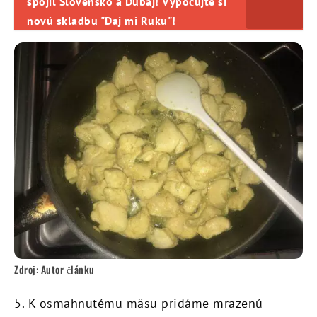
spojil Slovensko a Dubaj! Vypočujte si
novú skladbu "Daj mi Ruku"!
Zdroj: Autor článku
5. K osmahnutému mäsu pridáme mrazenú