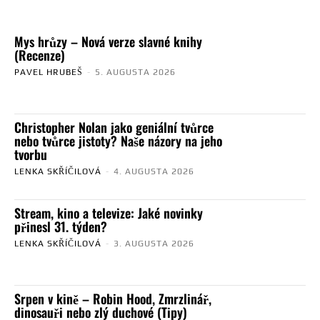
Mys hrůzy – Nová verze slavné knihy
(Recenze)
PAVEL HRUBEŠ
-
5. AUGUSTA 2026
Christopher Nolan jako geniální tvůrce
nebo tvůrce jistoty? Naše názory na jeho
tvorbu
LENKA SKŘÍČILOVÁ
-
4. AUGUSTA 2026
Stream, kino a televize: Jaké novinky
přinesl 31. týden?
LENKA SKŘÍČILOVÁ
-
3. AUGUSTA 2026
Srpen v kině – Robin Hood, Zmrzlinář,
dinosauři nebo zlý duchové (Tipy)