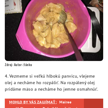
Zdroj: Autor článku
4. Vezmeme si veľkú hlbokú panvicu, vlejeme
olej a necháme ho rozpáliť. Na rozpálený olej
pridáme mäso a necháme ho jemne osmahnúť.
MOHLO BY VÁS ZAUJÍMAŤ:
Mairee