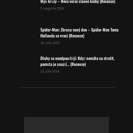
Mys hrůzy – Nová verze slavné knihy (Recenze)
5. augusta 2026
Spider-Man: Zbrusu nový den – Spider-Man Toma
Hollanda se vrací (Recenze)
28. júla 2026
Dluhy se neodpouštějí: Když nemáte co ztratit,
pomsta je snazší… (Recenze)
25. júla 2026