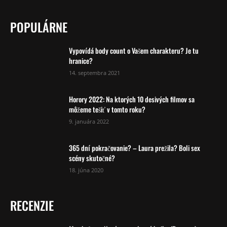
POPULÁRNE
Vypovídá body count o Vašem charakteru? Je tu
hranice?
14. septembra 2021
Horory 2022: Na ktorých 10 desivých filmov sa
môžeme tešiť v tomto roku?
9. januára 2022
365 dní pokračovanie? – Laura prežila? Boli sex
scény skutočné?
18. júna 2020
RECENZIE