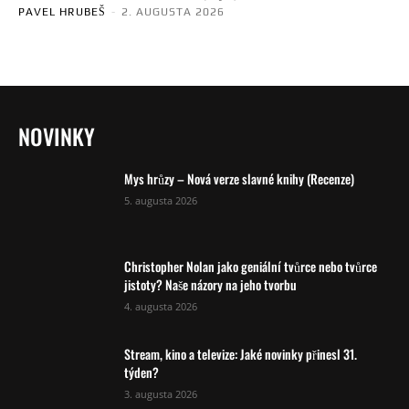
PAVEL HRUBEŠ
-
2. AUGUSTA 2026
NOVINKY
Mys hrůzy – Nová verze slavné knihy (Recenze)
5. augusta 2026
Christopher Nolan jako geniální tvůrce nebo tvůrce
jistoty? Naše názory na jeho tvorbu
4. augusta 2026
Stream, kino a televize: Jaké novinky přinesl 31.
týden?
3. augusta 2026