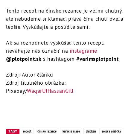
Tento recept na čínske rezance je veľmi chutný,
ale nebudeme si klamať, pravá čína chutí oveľa
lepšie. Vyskúšajte a posúďte sami.
Ak sa rozhodnete vyskúšať tento recept,
neváhajte nás označiť na
instagrame
@plotpoint.sk
s hashtagom
#varimsplotpoint
.
Zdroj: Autor článku
Zdroj titulného obrázka:
Pixabay/
WaqarUlHassanGill
recept
čínske rezance
kuracie mäso
chicken
sojova omáčka
TAGY