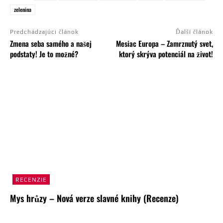
zelenina
Predchádzajúci článok
Ďalší článok
Zmena seba samého a našej
Mesiac Europa – Zamrznutý svet,
podstaty! Je to možné?
ktorý skrýva potenciál na život!
RECENZIE
Mys hrůzy – Nová verze slavné knihy (Recenze)