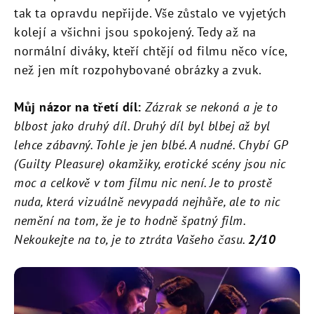
tak ta opravdu nepřijde. Vše zůstalo ve vyjetých
kolejí a všichni jsou spokojený. Tedy až na
normální diváky, kteří chtějí od filmu něco více,
než jen mít rozpohybované obrázky a zvuk.
Můj názor na třetí díl:
Zázrak se nekoná a je to
blbost jako druhý díl. Druhý díl byl blbej až byl
lehce zábavný. Tohle je jen blbé. A nudné. Chybí GP
(Guilty Pleasure) okamžiky, erotické scény jsou nic
moc a celkově v tom filmu nic není. Je to prostě
nuda, která vizuálně nevypadá nejhůře, ale to nic
nemění na tom, že je to hodně špatný film.
Nekoukejte na to, je to ztráta Vašeho času.
2/10