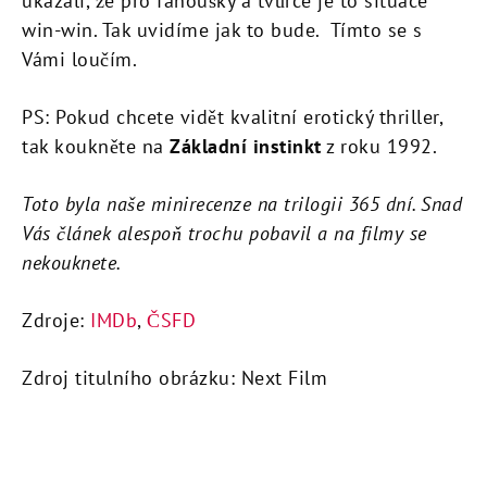
ukázali, že pro fanoušky a tvůrce je to situace
win-win. Tak uvidíme jak to bude. Tímto se s
Vámi loučím.
PS: Pokud chcete vidět kvalitní erotický thriller,
tak koukněte na
Základní instinkt
z roku 1992.
Toto byla naše minirecenze na trilogii 365 dní. Snad
Vás článek alespoň trochu pobavil a na filmy se
nekouknete.
Zdroje:
IMDb
,
ČSFD
Zdroj titulního obrázku: Next Film