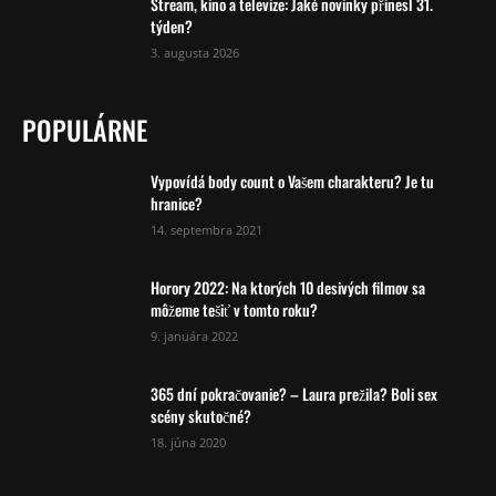
Stream, kino a televize: Jaké novinky přinesl 31.
týden?
3. augusta 2026
POPULÁRNE
Vypovídá body count o Vašem charakteru? Je tu
hranice?
14. septembra 2021
Horory 2022: Na ktorých 10 desivých filmov sa
môžeme tešiť v tomto roku?
9. januára 2022
365 dní pokračovanie? – Laura prežila? Boli sex
scény skutočné?
18. júna 2020