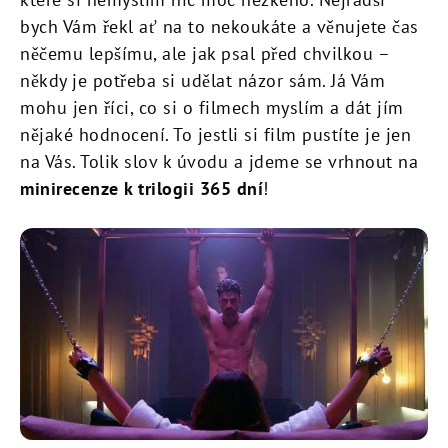
bych Vám řekl ať na to nekoukáte a věnujete čas
něčemu lepšímu, ale jak psal před chvilkou –
někdy je potřeba si udělat názor sám. Já Vám
mohu jen říci, co si o filmech myslím a dát jím
nějaké hodnocení. To jestli si film pustíte je jen
na Vás. Tolik slov k úvodu a jdeme se vrhnout na
minirecenze k trilogii 365 dní
!