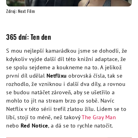
Zdroj: Next Film
365 dní: Ten den
S mou nejlepší kamarádkou jsme se dohodli, že
kdykoliv vyjde další díl této knižní adaptace, že
se spolu sejdeme a koukneme na to. A jelikož
první díl udělal
Netflixu
obrovská čísla, tak se
rozhodlo, že vzniknou i další dva díly, a rovnou
se budou natáčet zároveň, aby se ušetřilo a
mohlo to jít na stream brzo po sobě. Navíc
Netflix v této sérii trefil zlatou žílu. Lidem se to
líbí, stojí to méně, než takový
The Gray Man
nebo
Red Notice
, a dá se to rychle natočit.