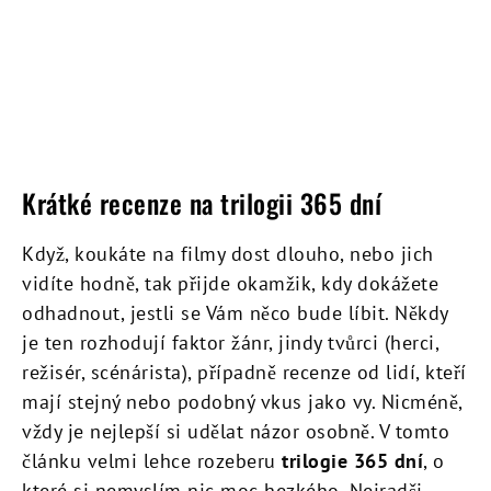
Krátké recenze na trilogii 365 dní
Když, koukáte na filmy dost dlouho, nebo jich
vidíte hodně, tak přijde okamžik, kdy dokážete
odhadnout, jestli se Vám něco bude líbit. Někdy
je ten rozhodují faktor žánr, jindy tvůrci (herci,
režisér, scénárista), případně recenze od lidí, kteří
mají stejný nebo podobný vkus jako vy. Nicméně,
vždy je nejlepší si udělat názor osobně. V tomto
článku velmi lehce rozeberu
trilogie 365 dní
, o
které si nemyslím nic moc hezkého. Nejradši