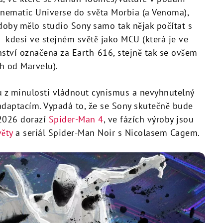
inematic Universe do světa Morbia (a Venoma),
doby mělo studio Sony samo tak nějak počítat s
kdesi ve stejném světě jako MCU (která je ve
tví označena za Earth-616, stejně tak se ovšem
h od Marvelu).
 z minulosti vládnout cynismus a nevyhnutelný
adaptacím. Vypadá to, že se Sony skutečně bude
 2026 dorazí
Spider-Man 4
, ve fázích výroby jsou
věty
a seriál Spider-Man Noir s Nicolasem Cagem.