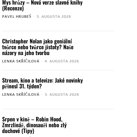
Mys hrůzy – Nová verze slavné knihy
(Recenze)
PAVEL HRUBEŠ
-
5. AUGUSTA 2026
Christopher Nolan jako geniální
tvůrce nebo tvůrce jistoty? Naše
názory na jeho tvorbu
LENKA SKŘÍČILOVÁ
-
4. AUGUSTA 2026
Stream, kino a televize: Jaké novinky
přinesl 31. týden?
LENKA SKŘÍČILOVÁ
-
3. AUGUSTA 2026
Srpen v kině – Robin Hood,
Zmrzlinář, dinosauři nebo zlý
duchové (Tipy)