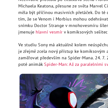
Michaela Keatona, přesune ze světa Marvel C
měla být příčinou masivních přetáček. Do té 
tím, že se Venom i Morbius mohou odehrávat 
snímku Doctor Strange v mnohovesmíru šílens
jmenuje
hlavní vesmír
v komiksových sešitec
Ve studiu Sony má aktuálně kolem neúspěchu
je zřejmě zcela nový přístup ke komiksovým 
zaměřovat především na Spider-Mana. 24. 7.
poté animák
Spider-Man: Až za paralelními s