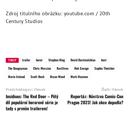
Zdroj titulního obrázku: youtube.com / 20th
Century Studios
trailer
horor
Stephen King
David Dastmalchian
host
TAGY
The Boogeyman
Chris Messina
Kostlivec
Rob Savage
Sophie Thatcher
Marin Ireland
Scott Beck
Bryan Wood
Mark Heyman
Predchádzajúci článok
Ďalší článok
Insidious: The Red Door – Pátý
Reportáž: Návštěva Comic-Con
díl populární hororové série je
Prague 2023! Jak akce dopadla?
tady s prvním trailerem!