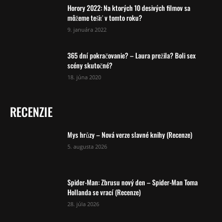
Horory 2022: Na ktorých 10 desivých filmov sa
môžeme tešiť v tomto roku?
9. januára 2022
365 dní pokračovanie? – Laura prežila? Boli sex
scény skutočné?
18. júna 2020
RECENZIE
Mys hrůzy – Nová verze slavné knihy (Recenze)
5. augusta 2026
Spider-Man: Zbrusu nový den – Spider-Man Toma
Hollanda se vrací (Recenze)
28. júla 2026