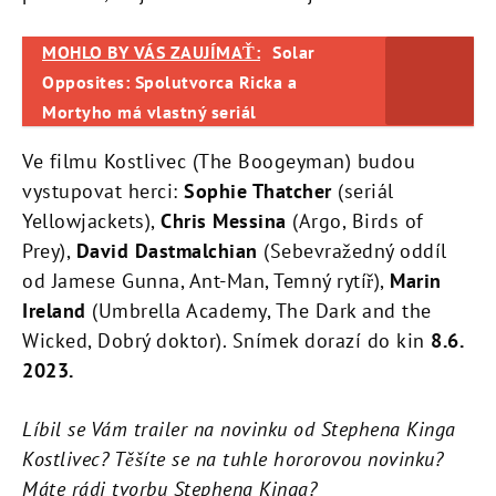
MOHLO BY VÁS ZAUJÍMAŤ:
Solar
Opposites: Spolutvorca Ricka a
Mortyho má vlastný seriál
Ve filmu Kostlivec (The Boogeyman) budou
vystupovat herci:
Sophie Thatcher
(seriál
Yellowjackets),
Chris Messina
(Argo, Birds of
Prey),
David Dastmalchian
(Sebevražedný oddíl
od Jamese Gunna, Ant-Man, Temný rytíř),
Marin
Ireland
(Umbrella Academy, The Dark and the
Wicked, Dobrý doktor). Snímek dorazí do kin
8
.6.
2023.
Líbil se Vám trailer na novinku od Stephena Kinga
Kostlivec? Těšíte se na tuhle hororovou novinku?
Máte rádi tvorbu Stephena Kinga?