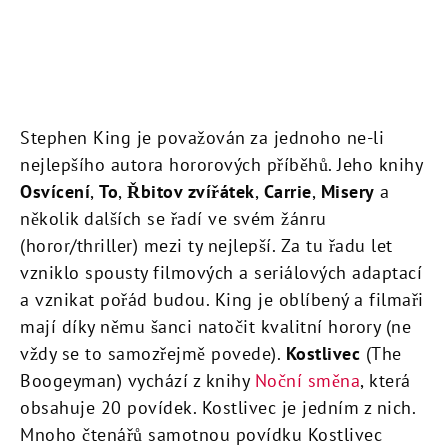
Stephen King je považován za jednoho ne-li
nejlepšího autora hororových příběhů. Jeho knihy
Osvícení
,
To
,
Řbitov zvířátek
,
Carrie
,
Misery
a
několik dalších se řadí ve svém žánru
(horor/thriller) mezi ty nejlepší. Za tu řadu let
vzniklo spousty filmových a seriálových adaptací
a vznikat pořád budou. King je oblíbený a filmaři
mají díky němu šanci natočit kvalitní horory (ne
vždy se to samozřejmě povede).
Kostlivec
(The
Boogeyman) vychází z knihy
Noční směna
, která
obsahuje 20 povídek. Kostlivec je jedním z nich.
Mnoho čtenářů samotnou povídku Kostlivec