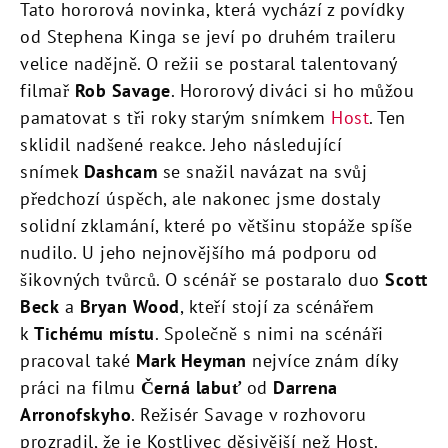
Tato hororová novinka, která vychází z povídky
od Stephena Kinga se jeví po druhém traileru
velice nadějně. O režii se postaral talentovaný
filmař
Rob Savage
. Hororový diváci si ho můžou
pamatovat s tři roky starým snímkem
Host
. Ten
sklidil nadšené reakce. Jeho následující
snímek
Dashcam
se snažil navázat na svůj
předchozí úspěch, ale nakonec jsme dostaly
solidní zklamání, které po většinu stopáže spíše
nudilo. U jeho nejnovějšího má podporu od
šikovných tvůrců. O scénář se postaralo duo
Scott
Beck
a
Bryan Wood
, kteří stojí za scénářem
k
Tichému místu
. Společně s nimi na scénáři
pracoval také
Mark Heyman
nejvíce znám díky
práci na filmu
Černá labuť
od
Darrena
Arronofskyho
. Režisér Savage v rozhovoru
prozradil, že je Kostlivec děsivější než Host.