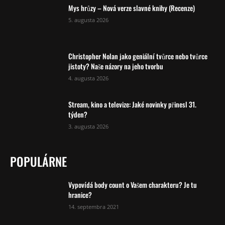
Mys hrůzy – Nová verze slavné knihy (Recenze)
5. augusta 2026
Christopher Nolan jako geniální tvůrce nebo tvůrce
jistoty? Naše názory na jeho tvorbu
4. augusta 2026
Stream, kino a televize: Jaké novinky přinesl 31.
týden?
3. augusta 2026
POPULÁRNE
Vypovídá body count o Vašem charakteru? Je tu
hranice?
14. septembra 2021