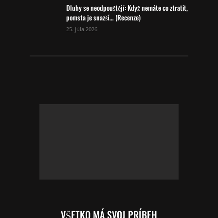
Dluhy se neodpouštějí: Když nemáte co ztratit,
pomsta je snazší… (Recenze)
25. júla 2026
VŠETKO MÁ SVOJ PRÍBEH