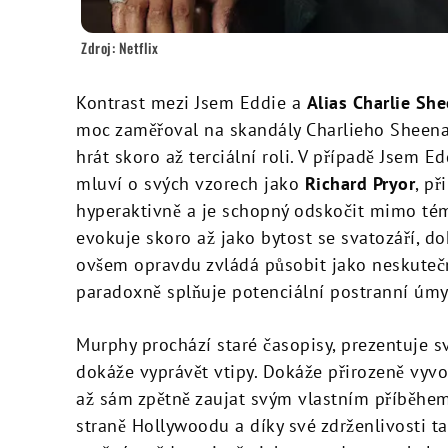
Zdroj: Netflix
Kontrast mezi Jsem Eddie a
Alias Charlie Sh
moc zaměřoval na skandály Charlieho Sheena,
hrát skoro až terciální roli. V případě Jsem
mluví o svých vzorech jako
Richard Pryor
, p
hyperaktivně a je schopný odskočit mimo té
evokuje skoro až jako bytost se svatozáří, 
ovšem opravdu zvládá působit jako neskute
paradoxně splňuje potenciální postranní úmy
Murphy prochází staré časopisy, prezentuje s
dokáže vyprávět vtipy. Dokáže přirozeně vyvo
až sám zpětně zaujat svým vlastním příběhem.
straně Hollywoodu a díky své zdrženlivosti t