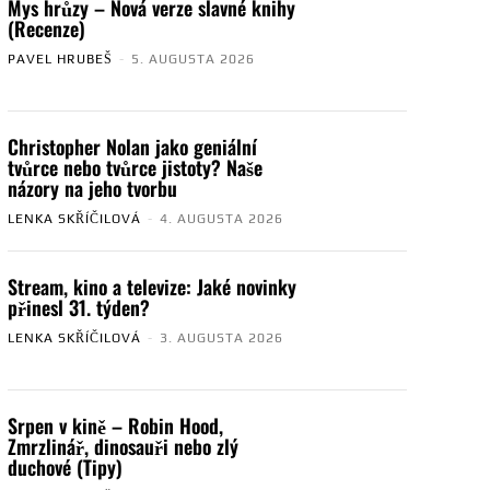
Mys hrůzy – Nová verze slavné knihy
(Recenze)
PAVEL HRUBEŠ
-
5. AUGUSTA 2026
Christopher Nolan jako geniální
tvůrce nebo tvůrce jistoty? Naše
názory na jeho tvorbu
LENKA SKŘÍČILOVÁ
-
4. AUGUSTA 2026
Stream, kino a televize: Jaké novinky
přinesl 31. týden?
LENKA SKŘÍČILOVÁ
-
3. AUGUSTA 2026
Srpen v kině – Robin Hood,
Zmrzlinář, dinosauři nebo zlý
duchové (Tipy)