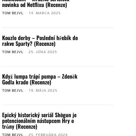
novinka od Netflixu (Recenze)
TOM BEJVL
-
14. MARCA 2025
Kouzlo derby – Poslední hřebík do
rakve Sparty? (Recenze)
TOM BEJVL
-
25. JÚNA 2025
Když lumpa trápí pumpa – Zdeněk
Godla krade (Recenze)
TOM BEJVL
-
19. MÁJA 2025
Epický historický seriál Shōgun je
potencionálním nástupcem Hry o
trůny (Recenze)
TOM BEJVL
-
25. FEBRUÁRA 2024