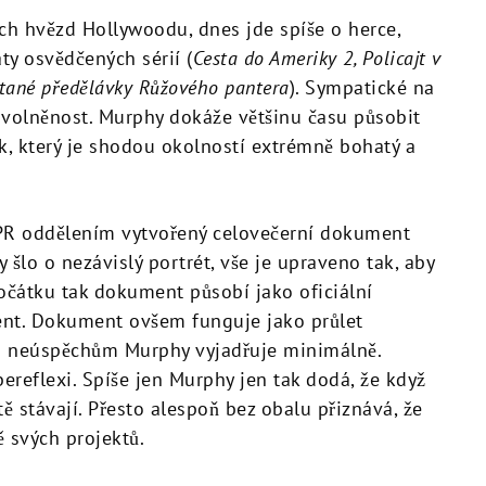
ch hvězd Hollywoodu, dnes jde spíše o herce,
y osvědčených sérií (
Cesta do Ameriky 2, Policajt v
tané předělávky Růžového pantera
). Sympatické na
volněnost. Murphy dokáže většinu času působit
k, který je shodou okolností extrémně bohatý a
 PR oddělením vytvořený celovečerní dokument
šlo o nezávislý portrét, vše je upraveno tak, aby
čátku tak dokument působí jako oficiální
ment. Dokument ovšem funguje jako průlet
m neúspěchům Murphy vyjadřuje minimálně.
ereflexi. Spíše jen Murphy jen tak dodá, že když
tě stávají. Přesto alespoň bez obalu přiznává, že
ě svých projektů.