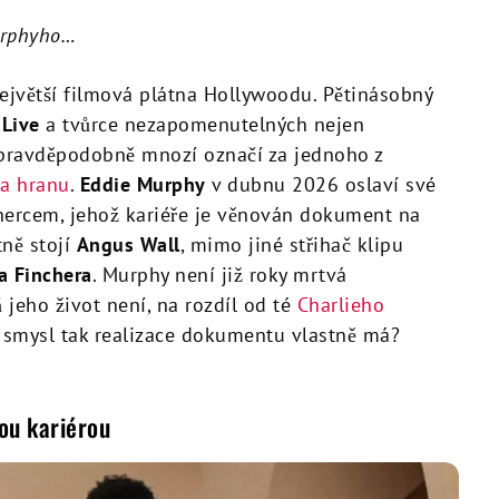
Murphyho…
jvětší filmová plátna Hollywoodu. Pětinásobný
 Live
a tvůrce nezapomenutelných nejen
 pravděpodobně mnozí označí za jednoho z
za hranu
.
Eddie Murphy
v dubnu 2026 oslaví své
 hercem, jehož kariéře je věnován dokument na
ně stojí
Angus Wall
, mimo jiné střihač klipu
a Finchera
. Murphy není již roky mrtvá
ň jeho život není, na rozdíl od té
Charlieho
í smysl tak realizace dokumentu vlastně má?
ou kariérou