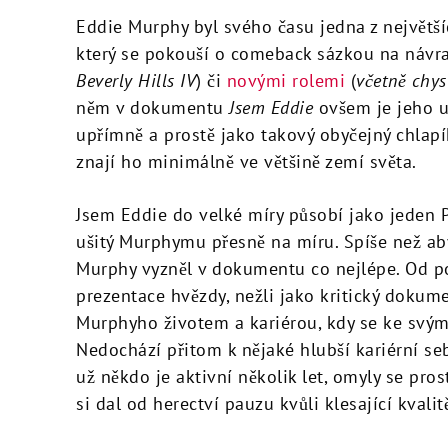
Eddie Murphy byl svého času jedna z největší
který se pokouší o comeback sázkou na návrat
Beverly Hills IV
) či
novými rolemi
(
včetně chys
něm v dokumentu
Jsem Eddie
ovšem je jeho u
upřímně a prostě jako takový obyčejný chlapí
znají ho minimálně ve většině zemí světa.
Jsem Eddie do velké míry působí jako jeden
ušitý Murphymu přesně na míru. Spíše než aby 
Murphy vyzněl v dokumentu co nejlépe. Od po
prezentace hvězdy, nežli jako kritický doku
Murphyho životem a kariérou, kdy se ke svý
Nedochází přitom k nějaké hlubší kariérní seb
už někdo je aktivní několik let, omyly se pros
si dal od herectví pauzu kvůli klesající kvalit