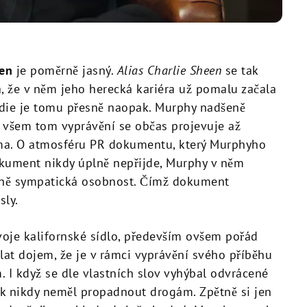
een
je poměrně jasný.
Alias Charlie Sheen
se tak
 že v něm jeho herecká kariéra už pomalu začala
 Eddie je tomu přesně naopak. Murphy nadšeně
ři všem tom vyprávění se občas projevuje až
ma. O atmosféru PR dokumentu, který Murphyho
dokument nikdy úplně nepřijde, Murphy v něm
čně sympatická osobnost. Čímž dokument
sly.
voje kalifornské sídlo, především ovšem pořád
lat dojem, že je v rámci vyprávění svého příběhu
 I když se dle vlastních slov vyhýbal odvrácené
ak nikdy neměl propadnout drogám. Zpětně si jen