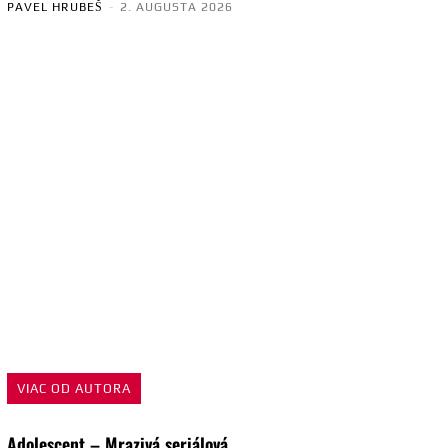
PAVEL HRUBEŠ
-
2. AUGUSTA 2026
VIAC OD AUTORA
Adolescent – Mrazivá seriálová