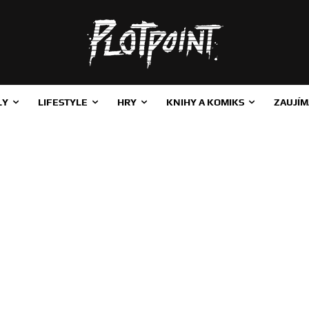
LY
LIFESTYLE
HRY
KNIHY A KOMIKS
ZAUJÍM