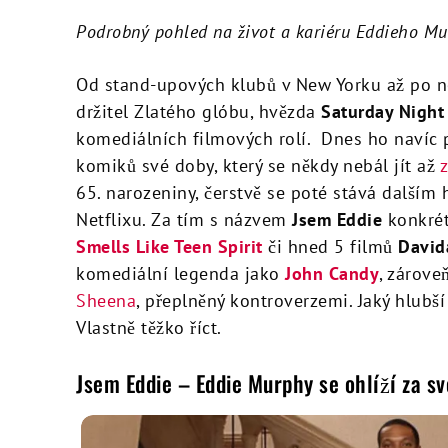
Podrobný pohled na život a kariéru Eddieho 
Od stand-upových klubů v New Yorku až po ne
držitel Zlatého glóbu, hvězda
Saturday Night
komediálních filmových rolí. Dnes ho navíc
komiků své doby, který se někdy nebál jít až
65. narozeniny, čerstvě se poté stává dalším
Netflixu. Za tím s názvem
Jsem Eddie
konkrét
Smells Like Teen Spirit
či hned 5 filmů
David
komediální legenda jako
John Candy
, zárove
Sheena
, přeplněný kontroverzemi. Jaký hlubš
Vlastně těžko říct.
Jsem Eddie – Eddie Murphy se ohlíží za sv