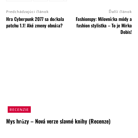
Predchádzajúci článok
Ďalší článok
Hra Cyberpunk 2077 sa dočkala
Fashionspy: Milovníčka módy a
patchu 1.1! Aké zmeny obnáša?
fashion stylistka – To je Mirka
Dobis!
RECENZIE
Mys hrůzy – Nová verze slavné knihy (Recenze)