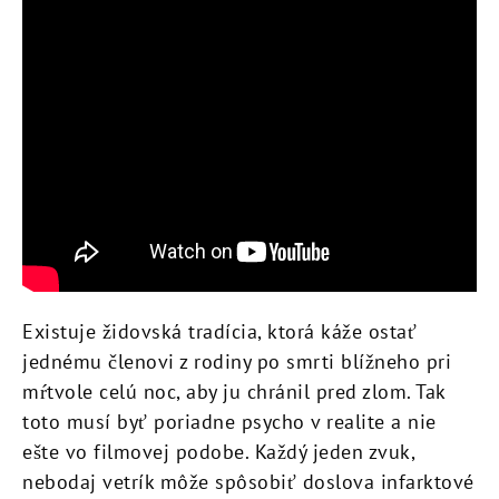
Existuje židovská tradícia, ktorá káže ostať
jednému členovi z rodiny po smrti blížneho pri
mŕtvole celú noc, aby ju chránil pred zlom. Tak
toto musí byť poriadne psycho v realite a nie
ešte vo filmovej podobe. Každý jeden zvuk,
nebodaj vetrík môže spôsobiť doslova infarktové