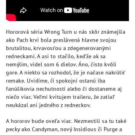
Hororová séria Wrong Turn u nás skôr známejšia
ako Pach krvi bola preslávená hlavne svojou
brutalitou, krvavosťou a zdegenerovanými
redneckami. A asi to stačilo, keďže ak sa
nemýlim, videl som 6 dielov. Áno, čisto kvôli
gore. A niekto sa rozhodol, že je načase nakrútiť
remake. Uvidíme, či spokojní ostanú iba
fanúšikovia nechutností alebo či dostaneme aj
niečo viac. Veľmi kvitujem traileru, že zatiaľ
neukázal ani jedného z redneckov.
A hororov bude oveľa viac. Nezmestili sa tu také
pecky ako Candyman, nový Insidious či Purge a