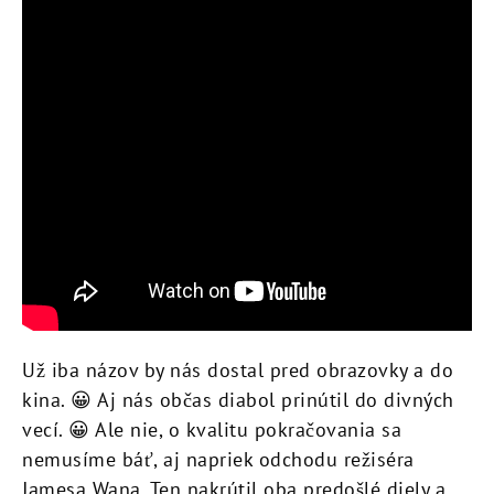
Už iba názov by nás dostal pred obrazovky a do
kina. 😀 Aj nás občas diabol prinútil do divných
vecí. 😀 Ale nie, o kvalitu pokračovania sa
nemusíme báť, aj napriek odchodu režiséra
Jamesa Wana. Ten nakrútil oba predošlé diely a