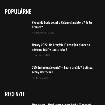
POPULÁRNE
Vypovídá body count o Vašem charakteru? Je tu
hranice?
14. septembra 2021
Horory 2022: Na ktorých 10 desivých filmov sa
môžeme tešiť v tomto roku?
9. januára 2022
365 dní pokračovanie? – Laura prežila? Boli sex
scény skutočné?
18. júna 2020
RECENZIE
Mys hrůzy – Nová verze slavné knihy (Recenze)