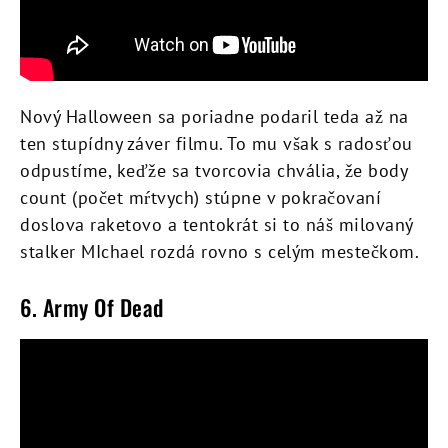
Nový Halloween sa poriadne podaril teda až na
ten stupídny záver filmu. To mu však s radosťou
odpustíme, keďže sa tvorcovia chvália, že body
count (počet mŕtvych) stúpne v pokračovaní
doslova raketovo a tentokrát si to náš milovaný
stalker MIchael rozdá rovno s celým mestečkom.
6. Army Of Dead