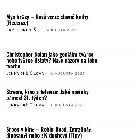
Mys hrůzy – Nová verze slavné knihy
(Recenze)
PAVEL HRUBEŠ
-
5. AUGUSTA 2026
Christopher Nolan jako geniální tvůrce
nebo tvůrce jistoty? Naše názory na jeho
tvorbu
LENKA SKŘÍČILOVÁ
-
4. AUGUSTA 2026
Stream, kino a televize: Jaké novinky
přinesl 31. týden?
LENKA SKŘÍČILOVÁ
-
3. AUGUSTA 2026
Srpen v kině – Robin Hood, Zmrzlinář,
dinosauři nebo zlý duchové (Tipy)