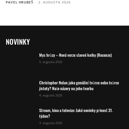
PAVEL HRUBEŠ
-
2. AUGUSTA 2026
NOVINKY
Mys hrůzy – Nová verze slavné knihy (Recenze)
5. augusta 2026
Christopher Nolan jako geniální tvůrce nebo tvůrce
jistoty? Naše názory na jeho tvorbu
4. augusta 2026
Stream, kino a televize: Jaké novinky přinesl 31.
týden?
3. augusta 2026