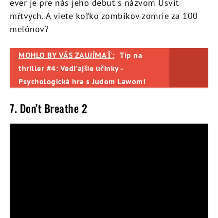
ever je pre nás jeho debut s názvom Úsvit
mŕtvych. A viete koľko zombíkov zomrie za 100
melónov?
MOHLO BY VÁS ZAUJÍMAŤ:
Tip na
thriller #4: Vedľajšie účinky -
Psychologická hra s Judom Lawom!
7. Don’t Breathe 2