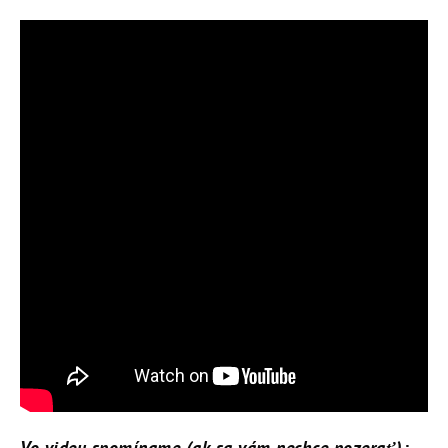
Vo videu spomíname (ak sa vám nechce pozerať):