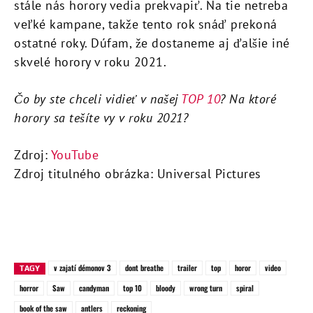
stále nás horory vedia prekvapiť. Na tie netreba
veľké kampane, takže tento rok snáď prekoná
ostatné roky. Dúfam, že dostaneme aj ďalšie iné
skvelé horory v roku 2021.
Čo by ste chceli vidieť v našej
TOP 10
? Na ktoré
horory sa tešíte vy v roku 2021?
Zdroj:
YouTube
Zdroj titulného obrázka: Universal Pictures
v zajatí démonov 3
dont breathe
trailer
top
horor
video
TAGY
horror
Saw
candyman
top 10
bloody
wrong turn
spiral
book of the saw
antlers
reckoning