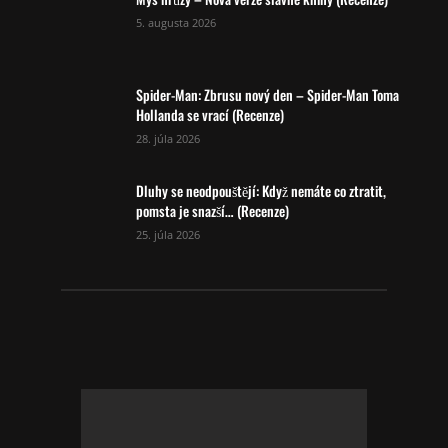
5. augusta 2026
Spider-Man: Zbrusu nový den – Spider-Man Toma
Hollanda se vrací (Recenze)
28. júla 2026
Dluhy se neodpouštějí: Když nemáte co ztratit,
pomsta je snazší… (Recenze)
25. júla 2026