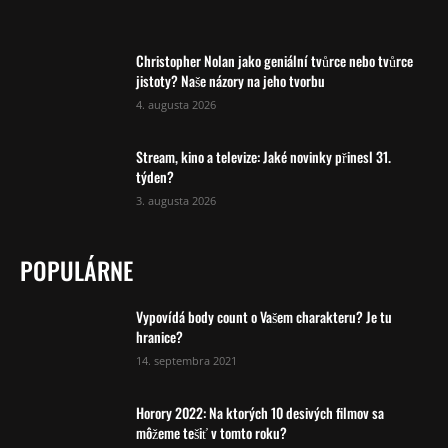
Christopher Nolan jako geniální tvůrce nebo tvůrce
jistoty? Naše názory na jeho tvorbu
4. augusta 2026
Stream, kino a televize: Jaké novinky přinesl 31.
týden?
3. augusta 2026
POPULÁRNE
Vypovídá body count o Vašem charakteru? Je tu
hranice?
14. septembra 2021
Horory 2022: Na ktorých 10 desivých filmov sa
môžeme tešiť v tomto roku?