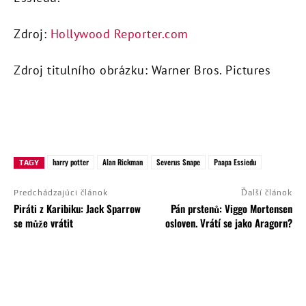
Zdroj:
Hollywood Reporter.com
Zdroj titulního obrázku: Warner Bros. Pictures
harry potter
Alan Rickman
Severus Snape
Paapa Essiedu
TAGY
Predchádzajúci článok
Ďalší článok
Piráti z Karibiku: Jack Sparrow
Pán prstenů: Viggo Mortensen
se může vrátit
osloven. Vrátí se jako Aragorn?