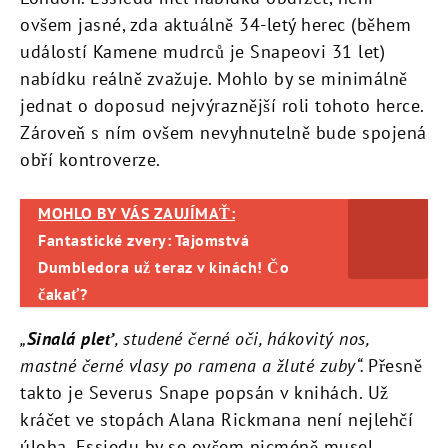
ovšem jasné, zda aktuálně 34-letý herec (během
událostí Kamene mudrců je Snapeovi 31 let)
nabídku reálně zvažuje. Mohlo by se minimálně
jednat o doposud nejvýraznější roli tohoto herce.
Zároveň s ním ovšem nevyhnutelně bude spojená
obří kontroverze.
MOHLO BY VÁS ZAUJÍMAŤ:
Fantastické zvery: Tajomstvá
Dumbledora už teraz v kinách! Čo
čakať?
„
Sinalá pleť
, studené černé oči, hákovitý nos,
mastné černé vlasy po ramena a žluté zuby“.
Přesně
takto je Severus Snape popsán v knihách. Už
kráčet ve stopách Alana Rickmana není nejlehčí
úloha. Essiedu by se ovšem nicméně musel