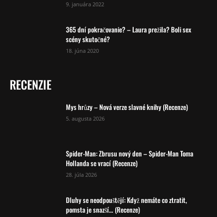
9. januára 2022
365 dní pokračovanie? – Laura prežila? Boli sex
scény skutočné?
18. júna 2020
RECENZIE
Mys hrůzy – Nová verze slavné knihy (Recenze)
5. augusta 2026
Spider-Man: Zbrusu nový den – Spider-Man Toma
Hollanda se vrací (Recenze)
28. júla 2026
Dluhy se neodpouštějí: Když nemáte co ztratit,
pomsta je snazší… (Recenze)