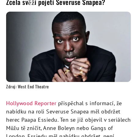
Zcela svěží pojetí Severuse Snapea?
Zdroj: West End Theatre
Hollywood Reporter
přispěchal s informací, že
nabídku na roli Severuse Snapea měl obdržet
herec Paapa Essiedu. Ten se již objevil v seriálech
Můžu tě zničit, Anne Boleyn nebo Gangs of
London. Essiedu měl nabídku obdržet, není