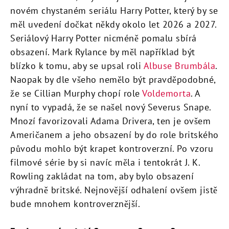
novém chystaném seriálu Harry Potter, který by se
měl uvedení dočkat někdy okolo let 2026 a 2027.
Seriálový Harry Potter nicméně pomalu sbírá
obsazení. Mark Rylance by měl například být
blízko k tomu, aby se upsal roli
Albuse Brumbála
.
Naopak by dle všeho nemělo být pravděpodobné,
že se Cillian Murphy chopí role
Voldemorta
. A
nyní to vypadá, že se našel nový Severus Snape.
Mnozí favorizovali Adama Drivera, ten je ovšem
Američanem a jeho obsazení by do role britského
původu mohlo být krapet kontroverzní. Po vzoru
filmové série by si navíc měla i tentokrát J. K.
Rowling zakládat na tom, aby bylo obsazení
výhradně britské. Nejnovější odhalení ovšem jistě
bude mnohem kontroverznější.