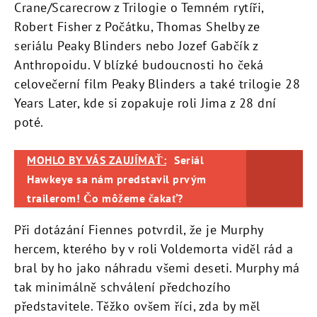
Crane/Scarecrow z Trilogie o Temném rytíři,
Robert Fisher z Počátku, Thomas Shelby ze
seriálu Peaky Blinders nebo Jozef Gabčík z
Anthropoidu. V blízké budoucnosti ho čeká
celovečerní film Peaky Blinders a také trilogie 28
Years Later, kde si zopakuje roli Jima z 28 dní
poté.
MOHLO BY VÁS ZAUJÍMAŤ:
Seriál
Hawkeye sa nám predstavil prvým
trailerom! Čo môžeme čakať?
Při dotázání Fiennes potvrdil, že je Murphy
hercem, kterého by v roli Voldemorta viděl rád a
bral by ho jako náhradu všemi deseti. Murphy má
tak minimálně schválení předchozího
představitele. Těžko ovšem říci, zda by měl