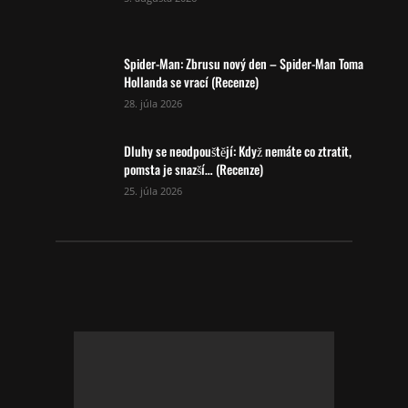
Spider-Man: Zbrusu nový den – Spider-Man Toma
Hollanda se vrací (Recenze)
28. júla 2026
Dluhy se neodpouštějí: Když nemáte co ztratit,
pomsta je snazší… (Recenze)
25. júla 2026