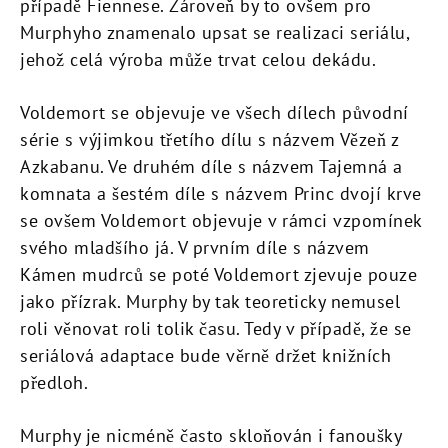
případě Fiennese. Zároveň by to ovšem pro
Murphyho znamenalo upsat se realizaci seriálu,
jehož celá výroba může trvat celou dekádu.
Voldemort se objevuje ve všech dílech původní
série s výjimkou třetího dílu s názvem Vězeň z
Azkabanu. Ve druhém díle s názvem Tajemná a
komnata a šestém díle s názvem Princ dvojí krve
se ovšem Voldemort objevuje v rámci vzpomínek
svého mladšího já. V prvním díle s názvem
Kámen mudrců se poté Voldemort zjevuje pouze
jako přízrak. Murphy by tak teoreticky nemusel
roli věnovat roli tolik času. Tedy v případě, že se
seriálová adaptace bude věrně držet knižních
předloh.
Murphy je nicméně často skloňován i fanoušky