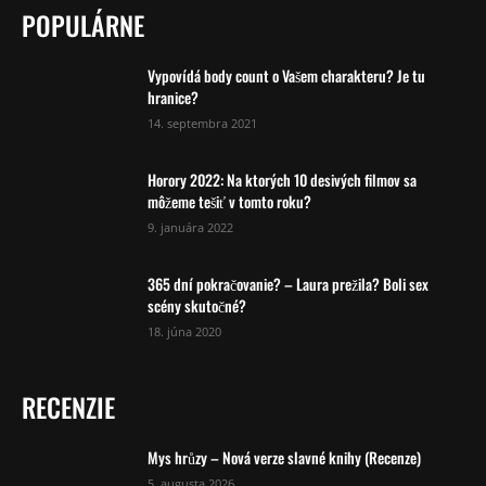
POPULÁRNE
Vypovídá body count o Vašem charakteru? Je tu
hranice?
14. septembra 2021
Horory 2022: Na ktorých 10 desivých filmov sa
môžeme tešiť v tomto roku?
9. januára 2022
365 dní pokračovanie? – Laura prežila? Boli sex
scény skutočné?
18. júna 2020
RECENZIE
Mys hrůzy – Nová verze slavné knihy (Recenze)
5. augusta 2026