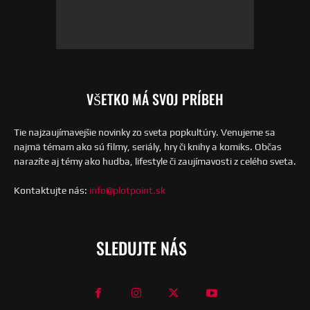
VŠETKO MÁ SVOJ PRÍBEH
Tie najzaujímavejšie novinky zo sveta popkultúry. Venujeme sa
najmä témam ako sú filmy, seriály, hry či knihy a komiks. Občas
narazíte aj témy ako hudba, lifestyle či zaujímavosti z celého sveta.
Kontaktujte nás:
info@plotpoint.sk
SLEDUJTE NÁS