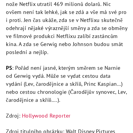
nože Netflix utratil 469 milionů dolarů. Nic
ovšem není tak lehké, jak se zdá a vše má své pro
i proti. Jen čas ukáže, zda se v Netflixu skutečně
odehrají nějaké výraznější směny a zda se obměny
ve filmové produkci Netflixu zalíbí zastáncům
kina. A zda se Gerwig nebo Johnson budou smát
poslední a nejlíp.
PS
: Pořád není jasné, kterým směrem se Narnie
od Gerwig vydá. Může se vydat cestou data
vydání (Lev, čarodějnice a skříň, Princ Kaspian…)
nebo cestou chronologie (Čarodějův synovec, Lev,
čarodějnice a skříň….).
Zdroj:
Hollywood Reporter
Zdroj titulního obrázku: Walt Disney Pictures