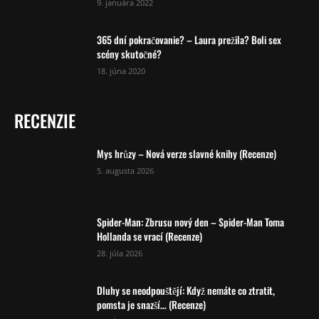
9. januára 2022
365 dní pokračovanie? – Laura prežila? Boli sex
scény skutočné?
18. júna 2020
RECENZIE
Mys hrůzy – Nová verze slavné knihy (Recenze)
5. augusta 2026
Spider-Man: Zbrusu nový den – Spider-Man Toma
Hollanda se vrací (Recenze)
28. júla 2026
Dluhy se neodpouštějí: Když nemáte co ztratit,
pomsta je snazší… (Recenze)