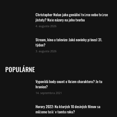
Christopher Nolan jako geniální tvůrce nebo tvůrce
jistoty? Naše názory na jeho tvorbu
4. augusta 2026
Stream, kino a televize: Jaké novinky přinesl 31.
týden?
3. augusta 2026
POPULÁRNE
Vypovídá body count o Vašem charakteru? Je tu
hranice?
14. septembra 2021
Horory 2022: Na ktorých 10 desivých filmov sa
môžeme tešiť v tomto roku?