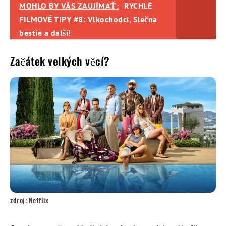
MOHLO BY VÁS ZAUJÍMAŤ:
RYCHLÉ
FILMOVÉ TIPY #8: Vlkochodci, Slečna
bestie a další!
Začátek velkých věcí?
zdroj: Netflix