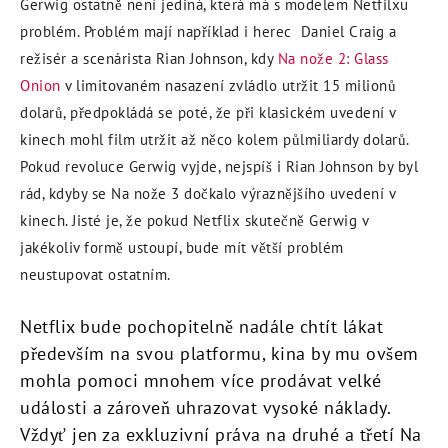
Gerwig ostatně není jediná, která má s modelem Netfilxu
problém. Problém mají například i herec Daniel Craig a
režisér a scenárista Rian Johnson, kdy
Na nože 2: Glass
Onion
v limitovaném nasazení zvládlo utržit 15 milionů
dolarů, předpokládá se poté, že při klasickém uvedení v
kinech mohl film utržit až něco kolem půlmiliardy dolarů.
Pokud revoluce Gerwig vyjde, nejspíš i Rian Johnson by byl
rád, kdyby se Na nože 3 dočkalo výraznějšího uvedení v
kinech. Jisté je, že pokud Netflix skutečně Gerwig v
jakékoliv formě ustoupí, bude mít větší problém
neustupovat ostatním.
Netflix bude pochopitelně nadále chtít lákat
především na svou platformu, kina by mu ovšem
mohla pomoci mnohem více prodávat velké
události a zároveň uhrazovat vysoké náklady.
Vždyť jen za exkluzivní práva na druhé a třetí Na