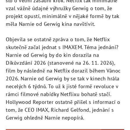
šlo o velmi zásadní krok. Netflix tak minimálně
vzal vážně údajné výhružky Gerwig o tom, že
projekt opustí, minimálně v nějaké formě by tak
měla Narnie od Gerwig kina navštívit.
Objevila se ostatně zpráva o tom, že Netflix
skutečně začal jednat s IMAXEM. Téma jednání?
Narnie od Gerwig by do kin dorazila na
Díkůvzdání 2026 (stanovené na 26. 11. 2026),
film by následně na Netflix dorazil během Vánoc
2026. Narnie od Gerwig by se tak v kinech hrála
necelých 6 týdnů. To už k jisté formě revoluce v
rámci filmové nabídky Netflixu bohatě stačí.
Hollywood Reporter ostatně přišel s informací o
tom, že CEO IMAX, Richard Gelfond, jednání s
Gerwig ohledně Narnie nepopírá.