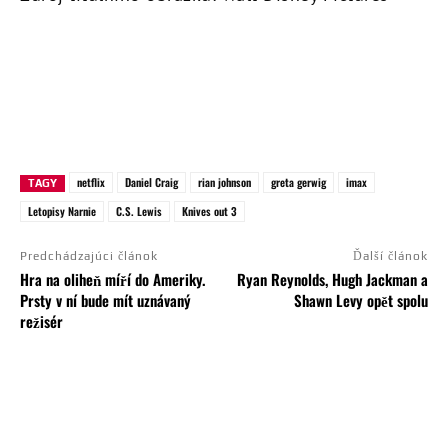
netflix
Daniel Craig
rian johnson
greta gerwig
imax
TAGY
Letopisy Narnie
C.S. Lewis
Knives out 3
Predchádzajúci článok
Ďalší článok
Hra na oliheň míří do Ameriky.
Ryan Reynolds, Hugh Jackman a
Prsty v ní bude mít uznávaný
Shawn Levy opět spolu
režisér