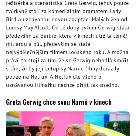
režisérka a scenáristka Grety Gerwig, tehdy pouze
tvůrkyně stojí za komediálním dramatem Lady
Bird a uznávanou novou adaptaci Malých žen od
Louisy May Alcott. Od té doby ovšem Gerwig stála
především za Barbie, která v kinech utržila téměř
miliardu a půl, především se stala
nejvýdělečnějším filmem loňského roku. A možná
právě to stojí za tím, že se Gerwig nehodlá smířit
s tím, že by její Letopisy Narnie filmy dorazily
pouze na Netflix. A Netflix dle všeho o
uznávanou filmařku nechce přijít tak snadno.
Greta Gerwig chce svou Narnii v kinech