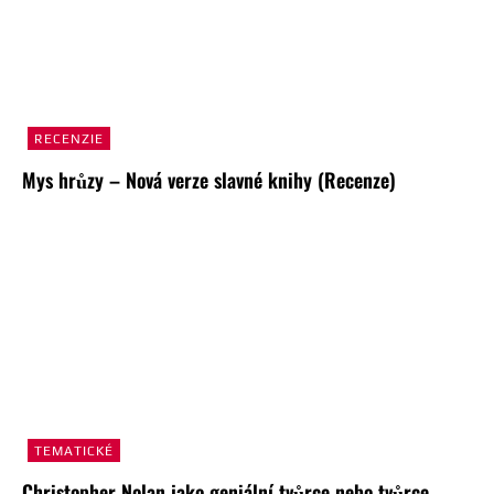
RECENZIE
Mys hrůzy – Nová verze slavné knihy (Recenze)
TEMATICKÉ
Christopher Nolan jako geniální tvůrce nebo tvůrce