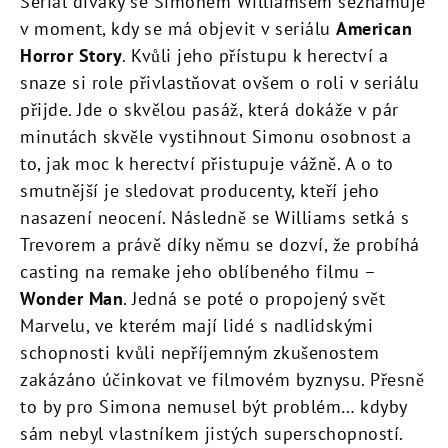
Seriál diváky se Simonem Williamsem seznamuje
v moment, kdy se má objevit v seriálu
American
Horror Story
. Kvůli jeho přístupu k herectví a
snaze si role přivlastňovat ovšem o roli v seriálu
přijde. Jde o skvělou pasáž, která dokáže v pár
minutách skvěle vystihnout Simonu osobnost a
to, jak moc k herectví přistupuje vážně. A o to
smutnější je sledovat producenty, kteří jeho
nasazení neocení. Následně se Williams setká s
Trevorem a právě díky němu se dozví, že probíhá
casting na remake jeho oblíbeného filmu –
Wonder Man
. Jedná se poté o propojený svět
Marvelu, ve kterém mají lidé s nadlidskými
schopnosti kvůli nepříjemným zkušenostem
zakázáno účinkovat ve filmovém byznysu. Přesně
to by pro Simona nemusel být problém… kdyby
sám nebyl vlastníkem jistých superschopností.