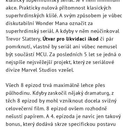
akce. Prakticky nulová přítomnost klasických
superhrdinských klišé. A svým způsobem je vůbec
diskutabilní Wonder Mana označit za
superhrdinský seriál. A kdyby v něm neúčinkoval
Trevor Slattery,
Útvar pro likvidaci škod
či pár
pomrknutí, vlastně by seriál ani vůbec nemusel
být součástí MCU. Za posledních 5 let se jedná o
nejspíše nejsvěžejší projekt, který ze seriálové
divize Marvel Studios vzešel.
Všech 8 epizod trvá maximálně lehce přes
půlhodinu. Kdyby zaskočil nějaký dramaturg, z
těch 8 epizod by mohl vzniknout docela svižný
celovečerní film. 8 epizod ovšem rozhodně
nešustí papírem. A 4. epizoda je navíc jen takový
bonus, který dodává skrze specifickou postavu