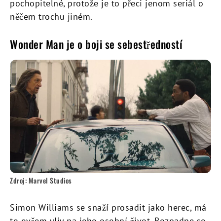
pochopitelné, protože je to přeci jenom seriál o
něčem trochu jiném.
Wonder Man je o boji se sebestředností
Zdroj: Marvel Studios
Simon Williams se snaží prosadit jako herec, má
to ovšem vliv na jeho osobní život. Rozpadne se