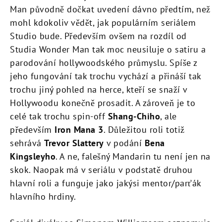
Man původně dočkat uvedení dávno předtím, než
mohl kdokoliv vědět, jak populárním seriálem
Studio bude. Především ovšem na rozdíl od
Studia Wonder Man tak moc neusiluje o satiru a
parodování hollywoodského průmyslu. Spíše z
jeho fungování tak trochu vychází a přináší tak
trochu jiný pohled na herce, kteří se snaží v
Hollywoodu konečně prosadit. A zároveň je to
celé tak trochu spin-off
Shang-Chiho
, ale
především
Iron Mana 3
. Důležitou roli totiž
sehrává
Trevor Slattery
v podání
Bena
Kingsleyho
. A ne, falešný Mandarin tu není jen na
skok. Naopak má v seriálu v podstatě druhou
hlavní roli a funguje jako jakýsi mentor/parťák
hlavního hrdiny.