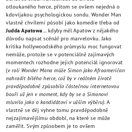
otloukaného herce, přitom se ovšem nejedná o
kdovíjakou psychologickou sondu. Wonder Man
vlastně chvílemi působí jako komedie třeba od
Judda Apatowa
… kdyby měl Apatow z nějakého
důvodu napsat scénář pro marvelovku. Jako
kritika hollywoodského průmyslu moc fungovat
nemůže, protože se v potenciálně zajímavých
momentech rozhodne jejich potenciál ignorovat
(
v roli Wonder Mana může Simon jako Afroameričan
nahradit bílého herce, což by v reálném životě
pravděpodobně způsobilo částečnou internetovou
bouři už jen v moment, kdy by se o Simonovi
mluvilo jako o kandidátovi v užším výběru).
A
vlastně se děj vyhne tomu pravděpodobně
nejzajímavějšímu období, na které se může
zaměřit. Svým způsobem je to ovšem