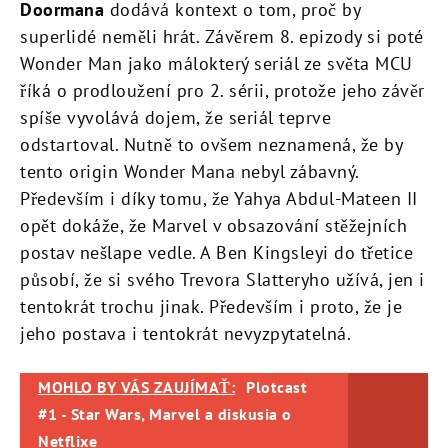
Doormana
dodává kontext o tom, proč by
superlidé neměli hrát. Závěrem 8. epizody si poté
Wonder Man jako málokterý seriál ze světa MCU
říká o prodloužení pro 2. sérii, protože jeho závěr
spíše vyvolává dojem, že seriál teprve
odstartoval. Nutně to ovšem neznamená, že by
tento origin Wonder Mana nebyl zábavný.
Především i díky tomu, že Yahya Abdul-Mateen II
opět dokáže, že Marvel v obsazování stěžejních
postav nešlape vedle. A Ben Kingsleyi do třetice
působí, že si svého Trevora Slatteryho užívá, jen i
tentokrát trochu jinak. Především i proto, že je
jeho postava i tentokrát nevyzpytatelná.
MOHLO BY VÁS ZAUJÍMAŤ:
Plotcast
#1 - Star Wars, Marvel a diskusia o
Netflixe