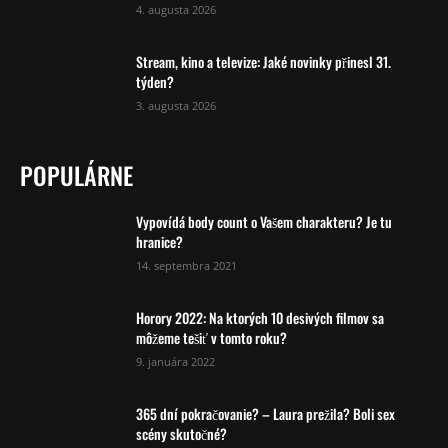
4. augusta 2026
Stream, kino a televize: Jaké novinky přinesl 31.
týden?
3. augusta 2026
POPULÁRNE
Vypovídá body count o Vašem charakteru? Je tu
hranice?
14. septembra 2021
Horory 2022: Na ktorých 10 desivých filmov sa
môžeme tešiť v tomto roku?
9. januára 2022
365 dní pokračovanie? – Laura prežila? Boli sex
scény skutočné?