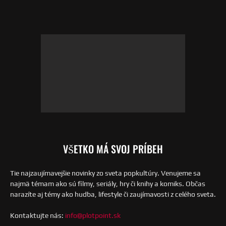
VŠETKO MÁ SVOJ PRÍBEH
Tie najzaujímavejšie novinky zo sveta popkultúry. Venujeme sa
najmä témam ako sú filmy, seriály, hry či knihy a komiks. Občas
narazíte aj témy ako hudba, lifestyle či zaujímavosti z celého sveta.
Kontaktujte nás:
info@plotpoint.sk