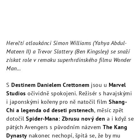
Herečtí otloukánci Simon Williams (Yahya Abdul-
Mateen II) a Trevor Slattery (Ben Kingsley) se snaží
získat role v remaku superhrdinského filmu Wonder
Man…
S
Destinem Danielem Crettonem
jsou u
Marvel
Studios
očividně spokojeni. Režisér s havajskými
i japonskými kořeny pro ně natočil film
Shang-
Chi a legenda od deseti prstenech
, měsíc zpět
dotočil
Spider-Mana: Zbrusu nový den
a i když se
pátých Avengers s původním názvem
The Kang
Dynasty
nakonec nechopí, špitá se, že by mu