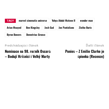
marvel cinematic universe
Yahya Abdul-Mateen II
wonder man
TAGY
Arian Moayed
Ben Kingsley
Josh Gad
Joe Pantoliano
Zlatko Buric
Byron Bowers
Demetrius Groose
Predchádzajúci článok
Ďalší článok
Nominace na 98. ročník Oscarů
Ponies – Z Emilie Clarke je
– Bodují Hříšníci i Velký Marty
špionka (Recenze)