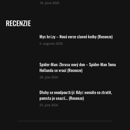
18. júna 2020
RECENZIE
Mys hrůzy – Nová verze slavné knihy (Recenze)
5. augusta 2026
Spider-Man: Zbrusu nový den – Spider-Man Toma
Hollanda se vrací (Recenze)
28. júla 2026
Dluhy se neodpouštějí: Když nemáte co ztratit,
pomsta je snazší… (Recenze)
25. júla 2026