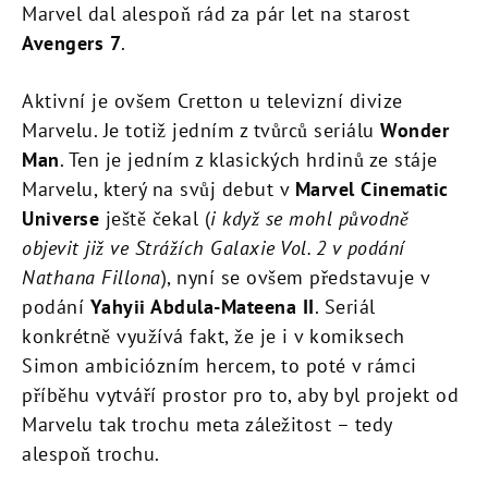
Marvel dal alespoň rád za pár let na starost
Avengers 7
.
Aktivní je ovšem Cretton u televizní divize
Marvelu. Je totiž jedním z tvůrců seriálu
Wonder
Man
. Ten je jedním z klasických hrdinů ze stáje
Marvelu, který na svůj debut v
Marvel Cinematic
Universe
ještě čekal (
i když se mohl původně
objevit již ve Strážích Galaxie Vol. 2 v podání
Nathana Fillona
), nyní se ovšem představuje v
podání
Yahyii Abdula-Mateena II
. Seriál
konkrétně využívá fakt, že je i v komiksech
Simon ambiciózním hercem, to poté v rámci
příběhu vytváří prostor pro to, aby byl projekt od
Marvelu tak trochu meta záležitost – tedy
alespoň trochu.