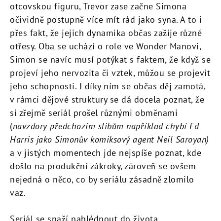
otcovskou figuru, Trevor zase začne Simona
očividně postupně více mít rád jako syna. A to i
přes fakt, že jejich dynamika občas zažije různé
otřesy. Oba se uchází o role ve Wonder Manovi,
Simon se navíc musí potýkat s faktem, že když se
projeví jeho nervozita či vztek, můžou se projevit
jeho schopnosti. I díky ním se občas děj zamotá,
v rámci dějové struktury se dá docela poznat, že
si zřejmě seriál prošel různými obměnami
(
navzdory předchozím slibům například chybí Ed
Harris jako Simonův komiksový agent Neil Saroyan)
a v jistých momentech jde nejspíše poznat, kde
došlo na produkční zákroky, zároveň se ovšem
nejedná o něco, co by seriálu zásadně zlomilo
vaz.
Seriál se snaží nahlédnout do života