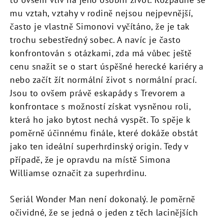
mu vztah, vztahy v rodině nejsou nejpevnější,
často je vlastně Simonovi vyčítáno, že je tak
trochu sebestředný sobec. A navíc je často
konfrontován s otázkami, zda má vůbec ještě
cenu snažit se o start úspěšné herecké kariéry a
nebo začít žít normální život s normální prací.
Jsou to ovšem právě eskapády s Trevorem a
konfrontace s možností získat vysněnou roli,
která ho jako bytost nechá vyspět. To spěje k
poměrně účinnému finále, které dokáže obstát
jako ten ideální superhrdinský origin. Tedy v
případě, že je opravdu na místě Simona
Williamse označit za superhrdinu.
Seriál Wonder Man není dokonalý. Je poměrně
očividné, že se jedná o jeden z těch lacinějších