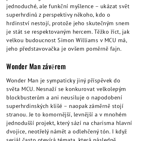
jednoduché, ale funkční myšlence – ukázat svět
superhrdinů z perspektivy někoho, kdo o
hrdinství nestojí, protože jeho skutečným snem
je stát se respektovaným hercem. Těžko říct, jak
velkou budoucnost Simon Williams v MCU má,
jeho představovačka je ovšem poměrně fajn.
Wonder Man závěrem
Wonder Man je sympaticky jiný příspěvek do
světa MCU. Nesnaží se konkurovat velkolepým
blockbusterům a ani neusiluje o napodobení
superhrdinských klišé – naopak záměrně stojí
stranou. Je to komornější, levnější a v mnohém
jednodušší projekt, který sází na charisma hlavní
dvojice, neotřelý námět a odlehčený tón. I když
seriál často otevírá témata, která následně