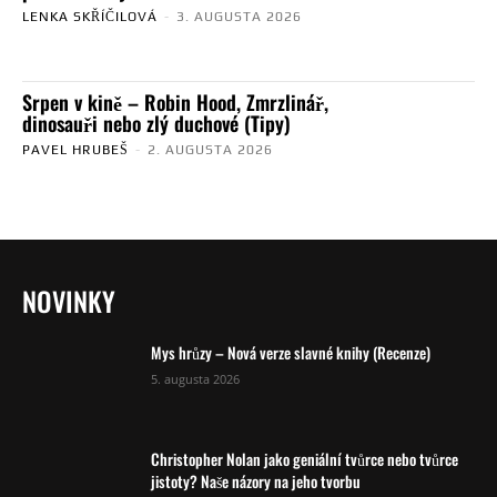
LENKA SKŘÍČILOVÁ
-
3. AUGUSTA 2026
Srpen v kině – Robin Hood, Zmrzlinář,
dinosauři nebo zlý duchové (Tipy)
PAVEL HRUBEŠ
-
2. AUGUSTA 2026
NOVINKY
Mys hrůzy – Nová verze slavné knihy (Recenze)
5. augusta 2026
Christopher Nolan jako geniální tvůrce nebo tvůrce
jistoty? Naše názory na jeho tvorbu