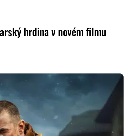
carský hrdina v novém filmu
ZDIEĽAŤ