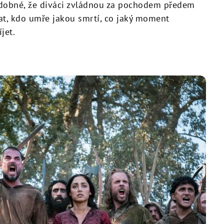
ěpodobné, že diváci zvládnou za pochodem předem
at, kdo umře jakou smrtí, co jaký moment
jet.