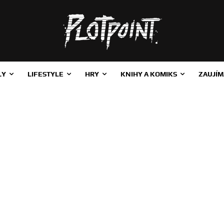
LY
LIFESTYLE
HRY
KNIHY A KOMIKS
ZAUJÍM