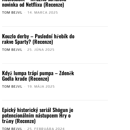
novinka od Netflixu (Recenze)
TOM BEJVL
-
14. MARCA 2025
Kouzlo derby – Poslední hřebík do
rakve Sparty? (Recenze)
TOM BEJVL
-
25. JÚNA 2025
Když lumpa trápí pumpa – Zdeněk
Godla krade (Recenze)
TOM BEJVL
-
19. MÁJA 2025
Epický historický seriál Shōgun je
potencionálním nástupcem Hry o
trůny (Recenze)
TOM BEJVL
-
25. FEBRUÁRA 2024