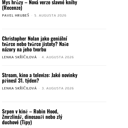
Mys hrůzy – Nová verze slavné knihy
(Recenze)
PAVEL HRUBEŠ
-
5. AUGUSTA 2026
Christopher Nolan jako geniální
tvůrce nebo tvůrce jistoty? Naše
názory na jeho tvorbu
LENKA SKŘÍČILOVÁ
-
4. AUGUSTA 2026
Stream, kino a televize: Jaké novinky
přinesl 31. týden?
LENKA SKŘÍČILOVÁ
-
3. AUGUSTA 2026
Srpen v kině – Robin Hood,
Zmrzlinář, dinosauři nebo zlý
duchové (Tipy)