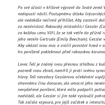
Po své účasti v křížové výpravě do Svaté země Vi
nedopustí násilí. Postupnému útlaku švýcarskýc
ale nedokáže nečinně přihlížet. Aby zastavil dal
za nezávislost. Rakouský místodržící Gessler (C
za každou cenu. Věří, že se tak vetře do přízně 
jeho neteře Gertrude (Emily Beecham). Gessler ví,
Aby ukázal svou moc a zničil povstání hned v zá
ho poníženě pokleknout před rakouskou koruno
Lovec Tell je známý svou přesnou střelbou z kuš
pozvedl svou zbraň, namířil ji proti svému synov
hlavy. Tell navzdory Gesslerovu očekávání uspěj
ohavnému činu donucen, ale umocní jeho nenávis
nevydařené ponížení, které mělo podpořit potlač
nadvládě, ale Gessler si jím také vysloužil pohrdá
Tak začala vzpoura, pro jejíž začátek a intenzit