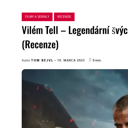
FILMY A SERIÁLY
RECENZIE
Vilém Tell – Legendární švý
(Recenze)
-
Autor
TOM BEJVL
10. MARCA 2025
9
min.