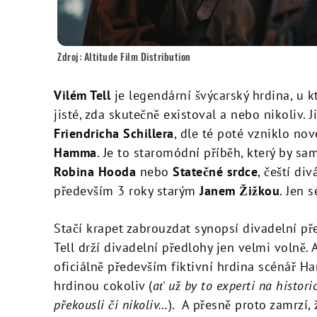
Zdroj: Altitude Film Distribution
Vilém Tell
je legendární švýcarský hrdina, u k
jisté, zda skutečně existoval a nebo nikoliv. J
Friendricha Schillera
, dle té poté vzniklo no
Hamma
. Je to staromódní příběh, který by s
Robina Hooda
nebo
Statečné srdce
, čeští d
především 3 roky starým
Janem Žižkou
. Jen 
Stačí krapet zabrouzdat synopsí divadelní pře
Tell drží divadelní předlohy jen velmi volně. 
oficiálně především fiktivní hrdina scénář H
hrdinou cokoliv (
ať už by to experti na histor
překousli či nikoliv…
). A přesně proto zamrzí, 