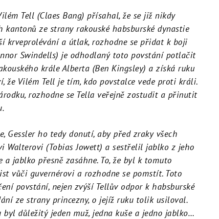
lém Tell (Claes Bang) přísahal, že se již nikdy
h kantonů ze strany rakouské habsburské dynastie
ší krveprolévání a útlak, rozhodne se přidat k boji
onnor Swindells) je odhodlaný toto povstání potlačit
rakouského krále Alberta (Ben Kingsley) a získá ruku
 že Vilém Tell je tím, kdo povstalce vede proti králi.
rodku, rozhodne se Tella veřejně zostudit a přinutit
u.
e, Gessler ho tedy donutí, aby před zraky všech
i Walterovi (Tobias Jowett) a sestřelil jablko z jeho
e a jablko přesně zasáhne. To, že byl k tomuto
t vůči guvernérovi a rozhodne se pomstít. Toto
ení povstání, nejen zvýší Tellův odpor k habsburské
ní ze strany princezny, o jejíž ruku tolik usiloval.
u byl důležitý jeden muž, jedna kuše a jedno jablko…