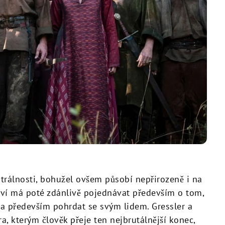
eatrálnosti, bohužel ovšem působí nepřirozeně i na
ství má poté zdánlivě pojednávat především o tom,
 a především pohrdat se svým lidem. Gressler a
a, kterým člověk přeje ten nejbrutálnější konec,