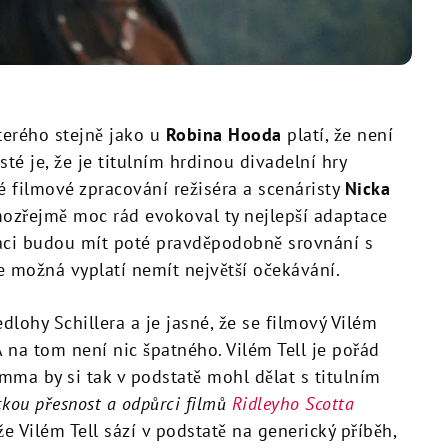
terého stejně jako u
Robina Hooda
platí, že není
isté je, že je titulním hrdinou divadelní hry
vé filmové zpracování režiséra a scenáristy
Nicka
amozřejmě moc rád evokoval ty nejlepší adaptace
iváci budou mít poté pravděpodobně srovnání s
se možná vyplatí nemít největší očekávání.
dlohy Schillera a je jasné, že se filmový Vilém
A na tom není nic špatného. Vilém Tell je pořád
amma by si tak v podstatě mohl dělat s titulním
ickou přesnost a odpůrci filmů
Ridleyho Scotta
že Vilém Tell sází v podstatě na generický příběh,