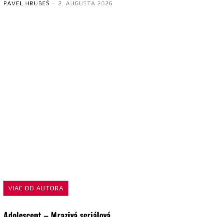
PAVEL HRUBEŠ
-
2. AUGUSTA 2026
VIAC OD AUTORA
Adolescent – Mrazivá seriálová