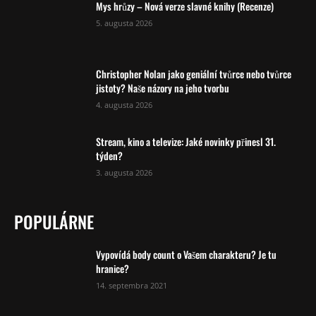
Mys hrůzy – Nová verze slavné knihy (Recenze)
5. augusta 2026
Christopher Nolan jako geniální tvůrce nebo tvůrce
jistoty? Naše názory na jeho tvorbu
4. augusta 2026
Stream, kino a televize: Jaké novinky přinesl 31.
týden?
3. augusta 2026
POPULÁRNE
Vypovídá body count o Vašem charakteru? Je tu
hranice?
14. septembra 2021