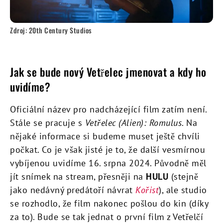
Zdroj: 20th Century Studios
Jak se bude nový Vetřelec jmenovat a kdy ho
uvidíme?
Oficiální název pro nadcházející film zatím není.
Stále se pracuje s
Vetřelec (Alien): Romulus
. Na
nějaké informace si budeme muset ještě chvíli
počkat. Co je však jisté je to, že další vesmírnou
vybíjenou uvidíme 16. srpna 2024. Původně měl
jít snímek na stream, přesněji na
HULU
(stejně
jako nedávný predátoří návrat
Kořist
), ale studio
se rozhodlo, že film nakonec pošlou do kin (díky
za to). Bude se tak jednat o první film z Vetřelčí