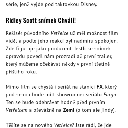
série, jenž vyjde pod taktovkou Disney.
Ridley Scott snímek Chválí!
Režisér původního
Vetřelce
už měl možnost film
vidět a podle jeho reakcí byl nadmíru spokojen.
Zde figuruje jako producent. Jestli se snímek
opravdu povedl nám prozradí až první trailer,
který můžeme očekávat někdy v první třetině
příštího roku.
Mimo film se chystá i seriál na stanici
FX
, který
pod sebou bude mítt showrunner seriálu
Fargo
.
Ten se bude odehrávat hodně před prvním
Vetřelcem
a převážně na
Zemi
(o tom ale jindy).
Těšíte se na nového
Vetřelce
? Jste rádi, že jde