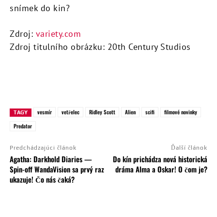
snímek do kin?
Zdroj:
variety.com
Zdroj titulního obrázku: 20th Century Studios
vesmír
vetřelec
Ridley Scott
Alien
scifi
filmové novinky
TAGY
Predator
Predchádzajúci článok
Ďalší článok
Agatha: Darkhold Diaries —
Do kín prichádza nová historická
Spin-off WandaVision sa prvý raz
dráma Alma a Oskar! O čom je?
ukazuje! Čo nás čaká?