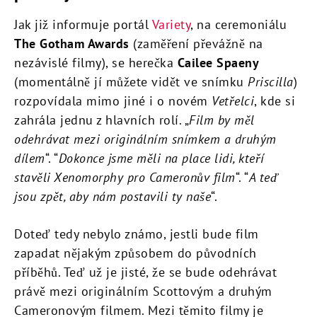
Jak již informuje portál
Variety
, na ceremoniálu
The Gotham Awards
(zaměření převážně na
nezávislé filmy), se herečka
Cailee Spaeny
(momentálně jí můžete vidět ve snímku
Priscilla
)
rozpovídala mimo jiné i o novém
Vetřelci
, kde si
zahrála jednu z hlavních rolí. „
Film by měl
odehrávat mezi originálním snímkem a druhým
dílem
“. “
Dokonce jsme měli na place lidi, kteří
stavěli Xenomorphy pro Cameronův film
“. “
A teď
jsou zpět, aby nám postavili ty naše
“.
Doteď tedy nebylo známo, jestli bude film
zapadat nějakým způsobem do původních
příběhů. Teď už je jisté, že se bude odehrávat
právě mezi originálním Scottovým a druhým
Cameronovým filmem. Mezi těmito filmy je