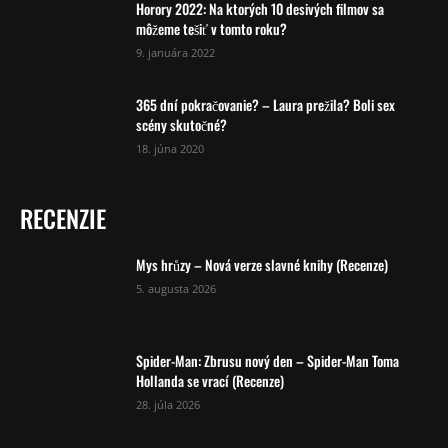
Horory 2022: Na ktorých 10 desivých filmov sa
môžeme tešiť v tomto roku?
9. januára 2022
365 dní pokračovanie? – Laura prežila? Boli sex
scény skutočné?
18. júna 2020
RECENZIE
Mys hrůzy – Nová verze slavné knihy (Recenze)
5. augusta 2026
Spider-Man: Zbrusu nový den – Spider-Man Toma
Hollanda se vrací (Recenze)
28. júla 2026