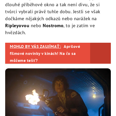
dlouhé příběhové okno a tak není divu, že si
tvůrci vybrali právě tuhle dobu. Jestli se však
dočkáme nějakých odkazů nebo narážek na
Ripleyovou
nebo
Nostromo
, to je zatím ve
hvězdách.
MOHLO BY VÁS ZAUJÍMAŤ:
Aprílové
filmové novinky v kinách! Na čo sa
môžeme tešiť?