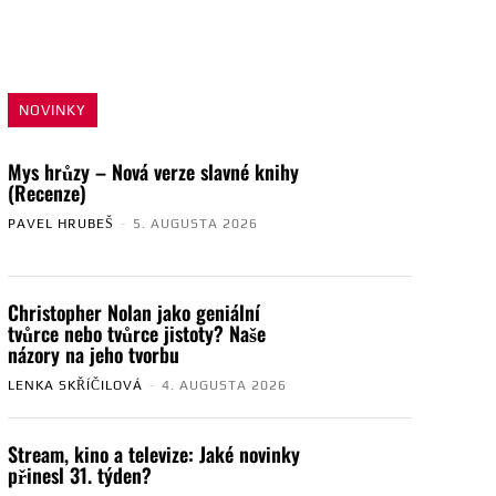
NOVINKY
Mys hrůzy – Nová verze slavné knihy
(Recenze)
PAVEL HRUBEŠ
-
5. AUGUSTA 2026
Christopher Nolan jako geniální
tvůrce nebo tvůrce jistoty? Naše
názory na jeho tvorbu
LENKA SKŘÍČILOVÁ
-
4. AUGUSTA 2026
Stream, kino a televize: Jaké novinky
přinesl 31. týden?