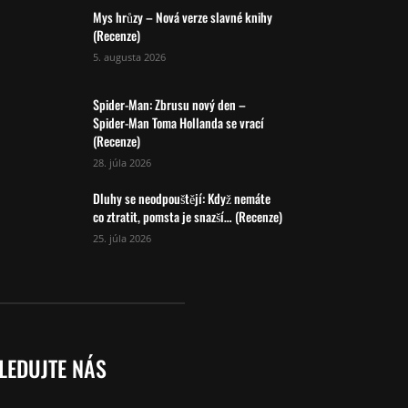
Mys hrůzy – Nová verze slavné knihy
(Recenze)
5. augusta 2026
Spider-Man: Zbrusu nový den –
Spider-Man Toma Hollanda se vrací
(Recenze)
28. júla 2026
Dluhy se neodpouštějí: Když nemáte
co ztratit, pomsta je snazší… (Recenze)
25. júla 2026
LEDUJTE NÁS