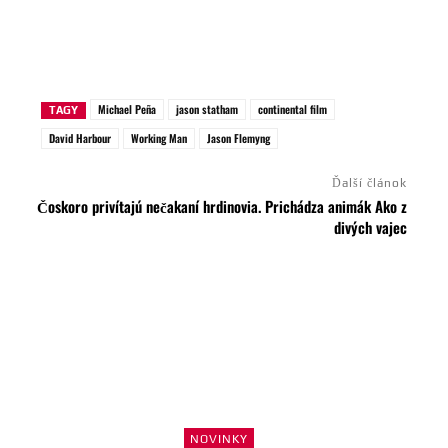
Michael Peña
jason statham
continental film
TAGY
David Harbour
Working Man
Jason Flemyng
Ďalší článok
Čoskoro privítajú nečakaní hrdinovia. Prichádza animák Ako z
divých vajec
NOVINKY