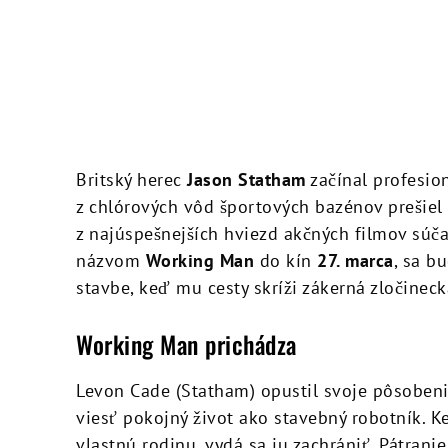
Britský herec
Jason Statham
začínal profesio
z chlórových vôd športových bazénov prešiel
z najúspešnejších hviezd akčných filmov súča
názvom
Working Man
do kín
27. marca
, sa b
stavbe, keď mu cesty skríži zákerná zločinec
Working Man prichádza
Levon Cade (Statham) opustil svoje pôsobeni
viesť pokojný život ako stavebný robotník. K
vlastnú rodinu, vydá sa ju zachrániť. Pátra