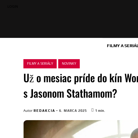
LOGIN
FILMY A SERIÁ
FILMY A SERIÁLY
NOVINKY
Už o mesiac príde do kín W
s Jasonom Stathamom?
-
Autor
REDAKCIA
6. MARCA 2025
1
min.