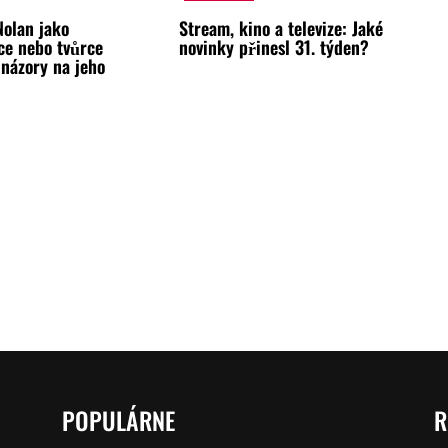
Nolan jako
Stream, kino a televize: Jaké
ce nebo tvůrce
novinky přinesl 31. týden?
 názory na jeho
POPULÁRNE
R