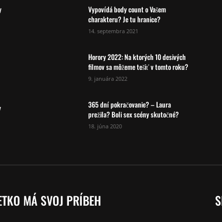
y
Vypovídá body count o Vašem
charakteru? Je tu hranice?
14. septembra 2021
Horory 2022: Na ktorých 10 desivých
filmov sa môžeme tešiť v tomto roku?
9. januára 2022
365 dní pokračovanie? – Laura
y
prežila? Boli sex scény skutočné?
18. júna 2020
ETKO MÁ SVOJ PRÍBEH
S