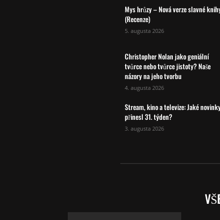
Mys hrůzy – Nová verze slavné knih
(Recenze)
5. augusta 2026
Christopher Nolan jako geniální
tvůrce nebo tvůrce jistoty? Naše
názory na jeho tvorbu
4. augusta 2026
Stream, kino a televize: Jaké novink
přinesl 31. týden?
3. augusta 2026
VŠ