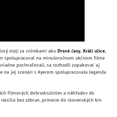
ktorý stojí za snímkami ako
Drsné časy, Králi ulice,
m spolupracoval na minuloročnom akčnom filme
oriadne pochvaľovali, sa rozhodli zopakovať aj
že na jej scenári s Ayerom spolupracovala legenda
ých filmových dobrodružstiev a náhľadov do
 násilia bez zábran, prinesie do slovenských kín