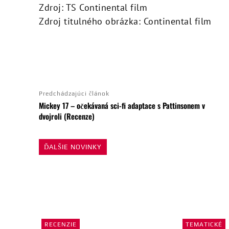
Zdroj: TS Continental film
Zdroj titulného obrázka: Continental film
ZDIEĽAŤ
Predchádzajúci článok
Mickey 17 – očekávaná sci-fi adaptace s Pattinsonem v
dvojroli (Recenze)
ĎALŠIE NOVINKY
RECENZIE
TEMATICKÉ