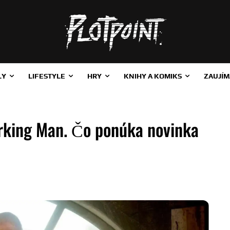
LY
LIFESTYLE
HRY
KNIHY A KOMIKS
ZAUJÍM
orking Man. Čo ponúka novinka
ZDIEĽAŤ