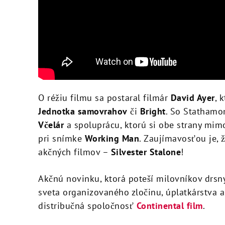
O réžiu filmu sa postaral filmár
David Ayer
, 
Jednotka samovrahov
či
Bright
. So Stathamo
Včelár
a spoluprácu, ktorú si obe strany mim
pri snímke
Working Man
. Zaujímavosťou je, 
akčných filmov –
Silvester Stalone
!
Akčnú novinku, ktorá poteší milovníkov drsn
sveta organizovaného zločinu, úplatkárstva a
distribučná spoločnosť
Continental film
.