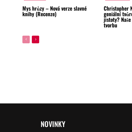
Mys hrůzy – Nová verze slavné
Christopher 
knihy (Recenze)
geniální tvůr
jistoty? Naše
tvorbu
NOVINKY