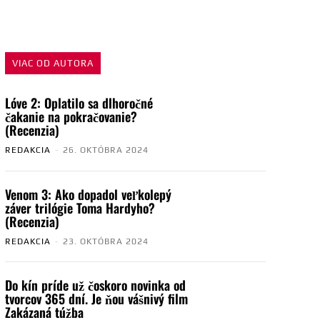
VIAC OD AUTORA
Lóve 2: Oplatilo sa dlhoročné
čakanie na pokračovanie?
(Recenzia)
REDAKCIA
-
26. OKTÓBRA 2024
Venom 3: Ako dopadol veľkolepý
záver trilógie Toma Hardyho?
(Recenzia)
REDAKCIA
-
23. OKTÓBRA 2024
Do kín príde už čoskoro novinka od
tvorcov 365 dní. Je ňou vášnivý film
Zakázaná túžba