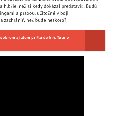
a hlbšie, než si kedy dokázal predstaviť. Budú
ingami a praxou, užitočné v boji
a zachrániť, než bude neskoro?
dobrom aj zlom prišla do kín. Toto o