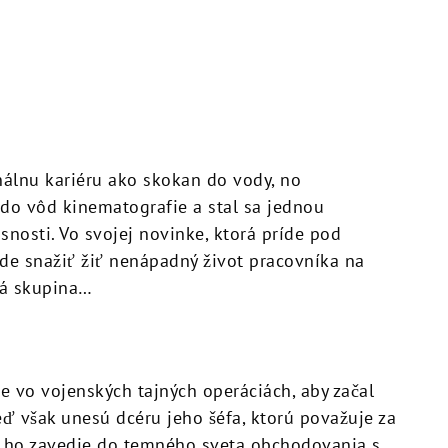
nálnu kariéru ako skokan do vody, no
 do vôd kinematografie a stal sa jednou
snosti. Vo svojej novinke, ktorá príde pod
ude snažiť žiť nenápadný život pracovníka na
ká skupina…
e vo vojenských tajných operáciách, aby začal
eď však unesú dcéru jeho šéfa, ktorú považuje za
nie ho zavedie do temného sveta obchodovania s