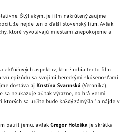
elatívne. Štýl akým, je film nakrútený zaujme
cit, že nejde len o ďalší slovenský film. Avšak
chy, ktoré vyvolávajú miestami znepokojenie a
a z kľúčových aspektov, ktoré robia tento film
 prvú epizódu sa svojimi hereckými skúsenosťami
ejme dostáva aj
Kristína Svarinská
(Veronika),
e sa neukazuje až tak výrazne, no hrá veľmi
i ktorých sa určite bude každý zámýšlať a nájde v
m patril jemu, avšak
Gregor Hološka
je skrátka