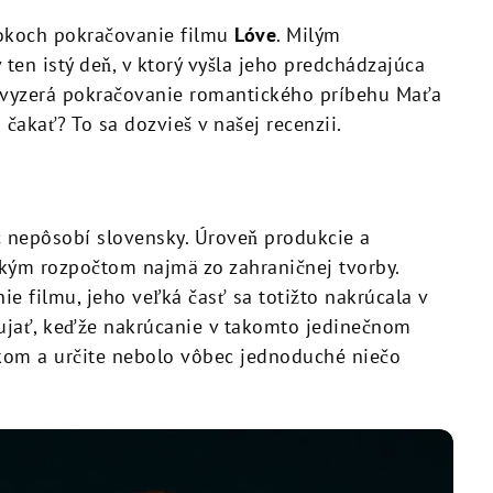
 rokoch pokračovanie filmu
Lóve
. Milým
 ten istý deň, v ktorý vyšla jeho predchádzajúca
da vyzerá pokračovanie romantického príbehu Maťa
 čakať? To sa dozvieš v našej recenzii.
c nepôsobí slovensky. Úroveň produkcie a
kým rozpočtom najmä zo zahraničnej tvorby.
e filmu, jeho veľká časť sa totižto nakrúcala v
zaujať, keďže nakrúcanie v takomto jedinečnom
ykom a určite nebolo vôbec jednoduché niečo