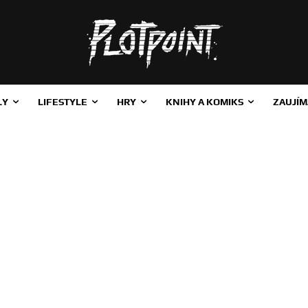
LY
LIFESTYLE
HRY
KNIHY A KOMIKS
ZAUJÍM