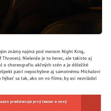
ohým známy najmä pod menom Night King,
 Thrones). Nielenže je to herec, ale takisto aj
al o choreografiu akčných scén a je dôležité
rešpekt patrí nepochybne aj samotnému Michalovi
 hýbať sa tak, ako on vo filme, by asi nezvládol
zon predstavuje prvý teaser a nový