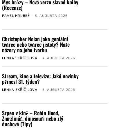
Mys hrůzy – Nová verze slavné knihy
(Recenze)
PAVEL HRUBEŠ
-
5. AUGUSTA 2026
Christopher Nolan jako geniální
tvůrce nebo tvůrce jistoty? Naše
názory na jeho tvorbu
LENKA SKŘÍČILOVÁ
-
4. AUGUSTA 2026
Stream, kino a televize: Jaké novinky
přinesl 31. týden?
LENKA SKŘÍČILOVÁ
-
3. AUGUSTA 2026
Srpen v kině – Robin Hood,
Zmrzlinář, dinosauři nebo zlý
duchové (Tipy)