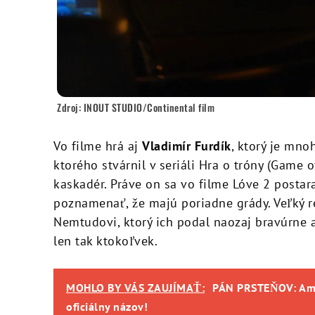
Zdroj: INOUT STUDIO/Continental film
Vo filme hrá aj
Vladimír Furdík
, ktorý je mn
ktorého stvárnil v seriáli Hra o tróny (Game of
kaskadér. Práve on sa vo filme Lóve 2 postar
poznamenať, že majú poriadne grády. Veľký 
Nemtudovi, ktorý ich podal naozaj bravúrne a
len tak ktokoľvek.
MOHLO BY VÁS ZAUJÍMAŤ:
PÁN PRSTEŇOV: Ama
oficiálny názov!