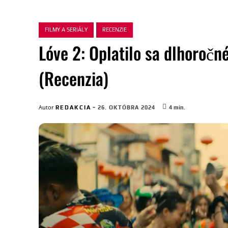
FILMY A SERIÁLY
RECENZIE
Lóve 2: Oplatilo sa dlhoroč
(Recenzia)
-
Autor
REDAKCIA
26. OKTÓBRA 2024
4
min.