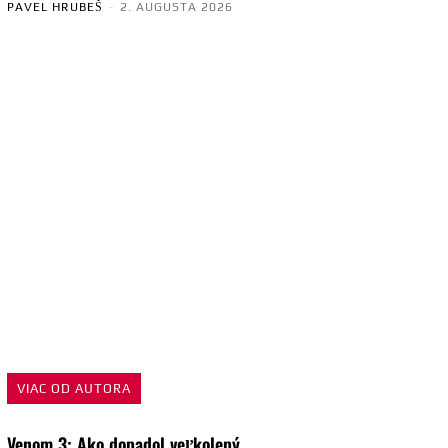
PAVEL HRUBEŠ
-
2. AUGUSTA 2026
VIAC OD AUTORA
Venom 3: Ako dopadol veľkolepý