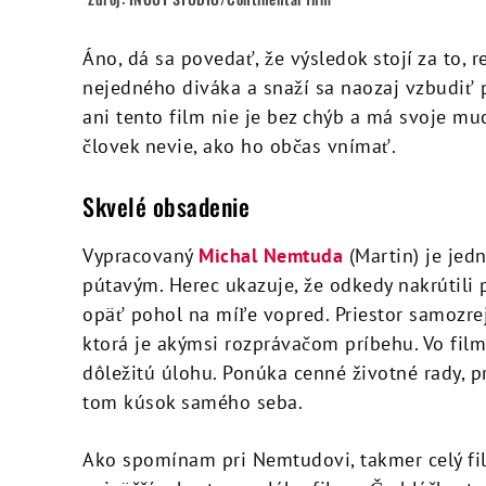
Áno, dá sa povedať, že výsledok stojí za to, r
nejedného diváka a snaží sa naozaj vzbudiť po
ani tento film nie je bez chýb a má svoje mu
človek nevie, ako ho občas vnímať.
Skvelé obsadenie
Vypracovaný
Michal Nemtuda
(Martin) je jedn
pútavým. Herec ukazuje, že odkedy nakrútili
opäť pohol na míľe vopred. Priestor samozr
ktorá je akýmsi rozprávačom príbehu. Vo film
dôležitú úlohu. Ponúka cenné životné rady, pr
tom kúsok samého seba.
Ako spomínam pri Nemtudovi, takmer celý fil