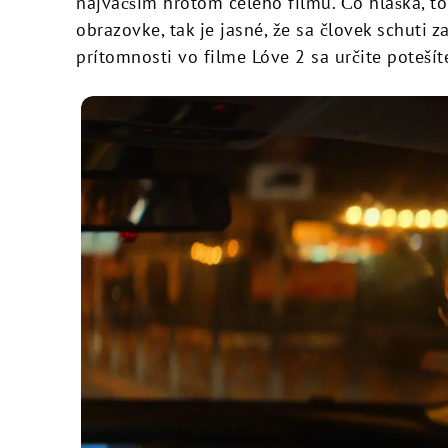
najväčším hrotom celého filmu. Čo hláška, to
obrazovke, tak je jasné, že sa človek schuti za
prítomnosti vo filme Lóve 2 sa určite potešít