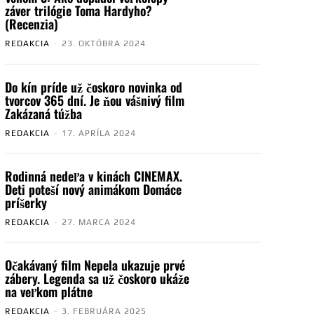
záver trilógie Toma Hardyho?
(Recenzia)
REDAKCIA
-
23. OKTÓBRA 2024
Do kín príde už čoskoro novinka od
tvorcov 365 dní. Je ňou vášnivý film
Zakázaná túžba
REDAKCIA
-
17. APRÍLA 2024
Rodinná nedeľa v kinách CINEMAX.
Deti poteší nový animákom Domáce
príšerky
REDAKCIA
-
27. MARCA 2024
Očakávaný film Nepela ukazuje prvé
zábery. Legenda sa už čoskoro ukáže
na veľkom plátne
REDAKCIA
-
3. FEBRUÁRA 2025