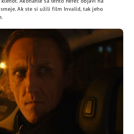
 klenot. Akonáhle sa tento herec objaví na
smeje. Ak ste si užili film Invalid, tak jeho
e.