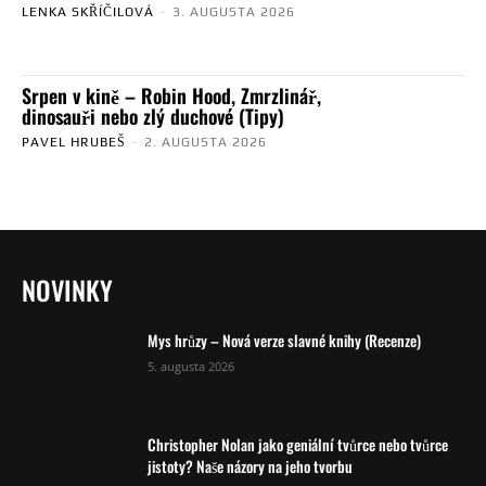
LENKA SKŘÍČILOVÁ
-
3. AUGUSTA 2026
Srpen v kině – Robin Hood, Zmrzlinář,
dinosauři nebo zlý duchové (Tipy)
PAVEL HRUBEŠ
-
2. AUGUSTA 2026
NOVINKY
Mys hrůzy – Nová verze slavné knihy (Recenze)
5. augusta 2026
Christopher Nolan jako geniální tvůrce nebo tvůrce
jistoty? Naše názory na jeho tvorbu