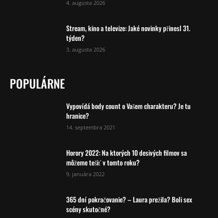
4. augusta 2026
Stream, kino a televize: Jaké novinky přinesl 31.
týden?
3. augusta 2026
POPULÁRNE
Vypovídá body count o Vašem charakteru? Je tu
hranice?
14. septembra 2021
Horory 2022: Na ktorých 10 desivých filmov sa
môžeme tešiť v tomto roku?
9. januára 2022
365 dní pokračovanie? – Laura prežila? Boli sex
scény skutočné?