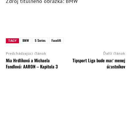
Zdroj titulného obrázka: BMW
BMW
5 Series
Facelift
TAGY
Predchádzajúci článok
Ďalší článok
Mia Hrdlíková a Michaela
Tipsport Liga bude mať menej
Fandlová: AARON – Kapitola 3
účastníkov