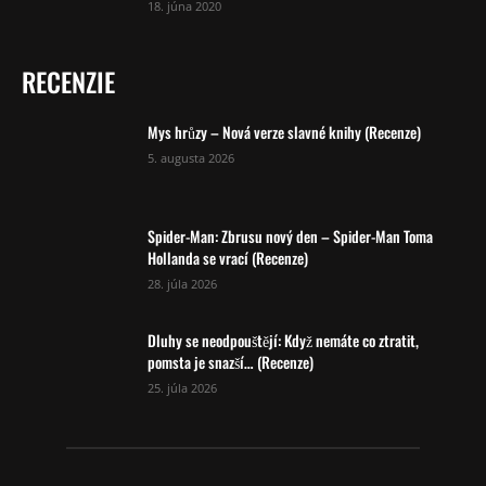
18. júna 2020
RECENZIE
Mys hrůzy – Nová verze slavné knihy (Recenze)
5. augusta 2026
Spider-Man: Zbrusu nový den – Spider-Man Toma
Hollanda se vrací (Recenze)
28. júla 2026
Dluhy se neodpouštějí: Když nemáte co ztratit,
pomsta je snazší… (Recenze)
25. júla 2026