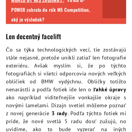
MOHLO BY VÁS ZAUJÍMAŤ:
Firma G-
POWER zobrala do rúk M5 Competition,
aký je výsledok?
Len decentný facelift
Čo sa týka technologických vecí, tie zostávajú
stále nejasné, pretože unikli zatiaľ len fotografie
exteriéru. Avšak myslím si, že po týchto
fotografiách si všetci odporcovia nových veľkých
obličiek od BMW vydýchnu. Obličky totižto
nenarástli a podľa fotiek ide len o
ľahké úpravy
ako napríklad viditeľnejšie vonkajšie okraje s
novými lamelami. Dizajn svetiel môžeme poznať
z novej generácie
3 rady
. Podľa týchto fotiek mi
príde, že nové svetlá 5 radu dosť zužujú, no
uvidíme, ako to bude vyzerať na iných