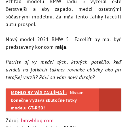
vzhľad modelu BMW radu 5 vyzeral ešte
čerstvejší a aby zapadol medzi ostatnými
súčasnými modelmi. Za mňa tento ľahký facelift
autu prospel.
Nový model 2021 BMW 5 Facelift by mal byť
predstavený koncom
mája
.
Patríte aj vy medzi tých, ktorých potešilo, keď
uvideli na fotkách takmer rovnaké obličky ako pri
terajšej verzii? Páči sa vám nový dizajn?
MOHLO BY VÁS ZAUJÍMAŤ:
Nissan
konečne vydáva skutočné fotky
modelu GT-R50!
Zdroj:
bmwblog.com