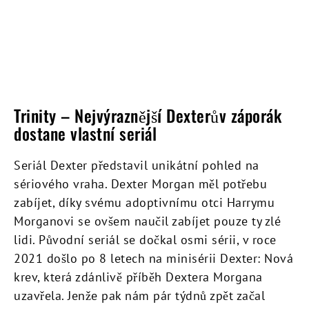
Trinity – Nejvýraznější Dexterův záporák
dostane vlastní seriál
Seriál Dexter představil unikátní pohled na
sériového vraha. Dexter Morgan měl potřebu
zabíjet, díky svému adoptivnímu otci Harrymu
Morganovi se ovšem naučil zabíjet pouze ty zlé
lidi. Původní seriál se dočkal osmi sérii, v roce
2021 došlo po 8 letech na minisérii Dexter: Nová
krev, která zdánlivě příběh Dextera Morgana
uzavřela. Jenže pak nám pár týdnů zpět začal