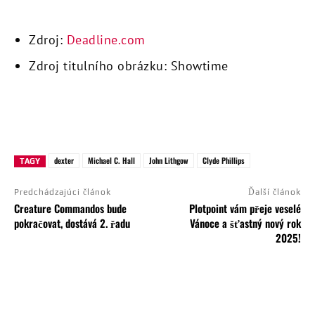
Zdroj:
Deadline.com
Zdroj titulního obrázku: Showtime
dexter
Michael C. Hall
John Lithgow
Clyde Phillips
TAGY
Predchádzajúci článok
Ďalší článok
Creature Commandos bude
Plotpoint vám přeje veselé
pokračovat, dostává 2. řadu
Vánoce a šťastný nový rok
2025!