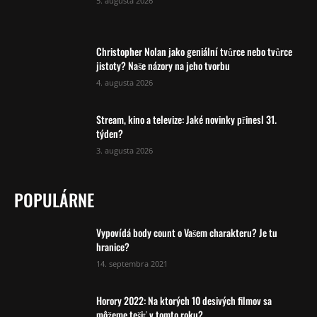
5. augusta 2026
Christopher Nolan jako geniální tvůrce nebo tvůrce
jistoty? Naše názory na jeho tvorbu
4. augusta 2026
Stream, kino a televize: Jaké novinky přinesl 31.
týden?
3. augusta 2026
POPULÁRNE
Vypovídá body count o Vašem charakteru? Je tu
hranice?
14. septembra 2021
Horory 2022: Na ktorých 10 desivých filmov sa
môžeme tešiť v tomto roku?