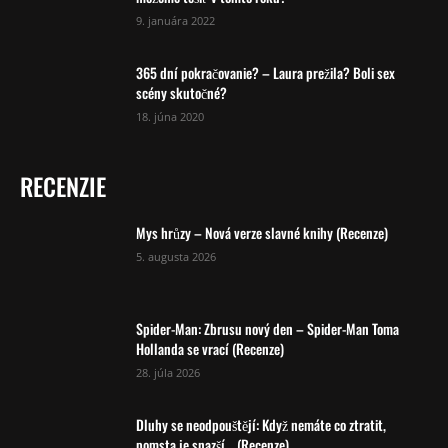
9. januára 2022
365 dní pokračovanie? – Laura prežila? Boli sex
scény skutočné?
18. júna 2020
RECENZIE
Mys hrůzy – Nová verze slavné knihy (Recenze)
5. augusta 2026
Spider-Man: Zbrusu nový den – Spider-Man Toma
Hollanda se vrací (Recenze)
28. júla 2026
Dluhy se neodpouštějí: Když nemáte co ztratit,
pomsta je snazší… (Recenze)