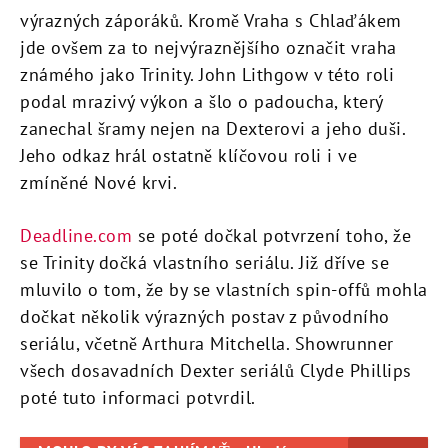
výrazných záporáků. Kromě Vraha s Chlaďákem
jde ovšem za to nejvýraznějšího označit vraha
známého jako Trinity. John Lithgow v této roli
podal mrazivý výkon a šlo o padoucha, který
zanechal šramy nejen na Dexterovi a jeho duši.
Jeho odkaz hrál ostatně klíčovou roli i ve
zmíněné Nové krvi.
Deadline.com
se poté dočkal potvrzení toho, že
se Trinity dočká vlastního seriálu. Již dříve se
mluvilo o tom, že by se vlastních spin-offů mohla
dočkat několik výrazných postav z původního
seriálu, včetně Arthura Mitchella. Showrunner
všech dosavadních Dexter seriálů Clyde Phillips
poté tuto informaci potvrdil.