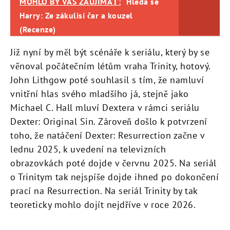
MOHLO BY VÁS ZAUJÍMAŤ:
Hledá se
Harry: Ze zákulisí čar a kouzel
(Recenze)
Již nyní by měl být scénáře k seriálu, který by se
věnoval počátečním létům vraha Trinity, hotový.
John Lithgow poté souhlasil s tím, že namluví
vnitřní hlas svého mladšího já, stejně jako
Michael C. Hall mluví Dextera v rámci seriálu
Dexter: Original Sin. Zároveň došlo k potvrzení
toho, že natáčení Dexter: Resurrection začne v
lednu 2025, k uvedení na televizních
obrazovkách poté dojde v červnu 2025. Na seriál
o Trinitym tak nejspíše dojde ihned po dokončení
prací na Resurrection. Na seriál Trinity by tak
teoreticky mohlo dojít nejdříve v roce 2026.