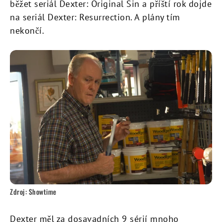
běžet seriál Dexter: Original Sin a příští rok dojde
na seriál Dexter: Resurrection. A plány tím
nekončí.
Zdroj: Showtime
Dexter měl za dosavadních 9 sérií mnoho