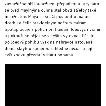
zavražděna při loupežném přepadení a brzy nato
se před Mayinýma očima stal obětí střelby také
manžel Joe. Maya se snaží postarat o malou
dcerku a čelit pravidelným nočním můrám.
Spolupracuje s policií při hledání Joeových vrahů
a pokouší se nějak se se vším vyrovnat. Pár dní
po Joeově pohřbu však na nahrávce natočené
doma skrytou kamerou zahlédne něco, co její
svět znovu převrátí vzhůru nohama…