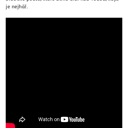
je nejhůř.