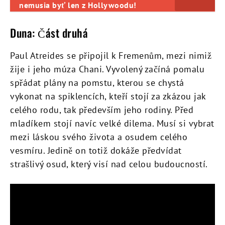
nemusia byť len z Hollywoodu!
Duna: Část druhá
Paul Atreides se připojil k Fremenům, mezi nimiž
žije i jeho múza Chani. Vyvolený začíná pomalu
spřádat plány na pomstu, kterou se chystá
vykonat na spiklencích, kteří stojí za zkázou jak
celého rodu, tak především jeho rodiny. Před
mladíkem stojí navíc velké dilema. Musí si vybrat
mezi láskou svého života a osudem celého
vesmíru. Jedině on totiž dokáže předvídat
strašlivý osud, který visí nad celou budoucností.