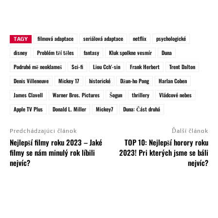
filmová adaptace
seriálová adaptace
netflix
psychologické
TAGY
disney
Problém tří těles
fantasy
Kluk spolkne vesmír
Duna
Podruhé mě neoklameš
Sci-fi
Liou Cch'-sin
Frank Herbert
Trent Dalton
Denis Villeneuve
Mickey 17
historické
Džun-ho Pong
Harlan Coben
James Clavell
Warner Bros. Pictures
Šogun
thrillery
Vládcové nebes
Apple TV Plus
Donald L. Miller
Mickey7
Duna: Část druhá
Predchádzajúci článok
Ďalší článok
Nejlepší filmy roku 2023 – Jaké
TOP 10: Nejlepší horory roku
filmy se nám minulý rok líbili
2023! Pri kterých jsme se báli
nejvíc?
nejvíc?