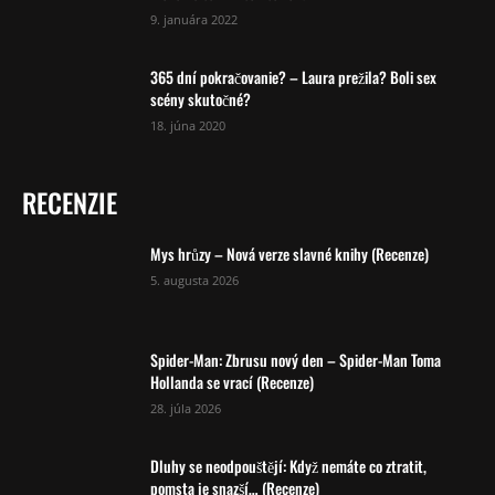
9. januára 2022
365 dní pokračovanie? – Laura prežila? Boli sex
scény skutočné?
18. júna 2020
RECENZIE
Mys hrůzy – Nová verze slavné knihy (Recenze)
5. augusta 2026
Spider-Man: Zbrusu nový den – Spider-Man Toma
Hollanda se vrací (Recenze)
28. júla 2026
Dluhy se neodpouštějí: Když nemáte co ztratit,
pomsta je snazší… (Recenze)