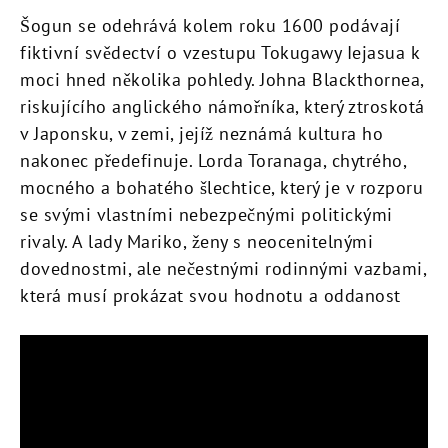
Šogun se odehrává kolem roku 1600 podávají
fiktivní svědectví o vzestupu Tokugawy Iejasua k
moci hned několika pohledy.
Johna Blackthornea,
riskujícího anglického námořníka, který ztroskotá
v Japonsku, v zemi, jejíž neznámá kultura ho
nakonec předefinuje. Lorda Toranaga, chytrého,
mocného a bohatého šlechtice, který je v rozporu
se svými vlastními nebezpečnými politickými
rivaly. A lady Mariko, ženy s neocenitelnými
dovednostmi, ale nečestnými rodinnými vazbami,
která musí prokázat svou hodnotu a oddanost