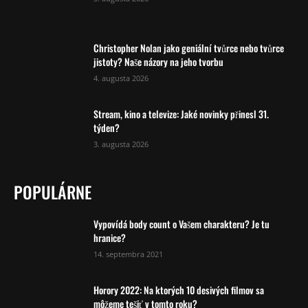
Christopher Nolan jako geniální tvůrce nebo tvůrce
jistoty? Naše názory na jeho tvorbu
4. augusta 2026
Stream, kino a televize: Jaké novinky přinesl 31.
týden?
3. augusta 2026
POPULÁRNE
Vypovídá body count o Vašem charakteru? Je tu
hranice?
14. septembra 2021
Horory 2022: Na ktorých 10 desivých filmov sa
môžeme tešiť v tomto roku?