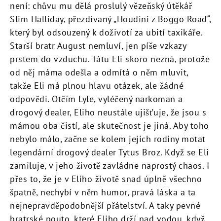
není: chůvu mu dělá proslulý vězeňský útěkář
Slim Halliday, přezdívaný „Houdini z Boggo Road“,
který byl odsouzený k doživotí za ubití taxikáře.
Starší bratr August nemluví, jen
píše vzkazy
prstem do vzduchu. Tátu Eli skoro nezná, protože
od něj máma odešla a odmítá o něm mluvit,
takže Eli má plnou hlavu otázek, ale žádné
odpovědi. Otčím Lyle, vyléčený narkoman a
drogový dealer, Eliho neustále ujišťuje, že jsou s
mámou oba čistí, ale skutečnost je jiná. Aby toho
nebylo málo, začne se kolem jejich rodiny motat
legendární drogový dealer Tytus Broz. Když se Eli
zamiluje, v jeho životě zavládne naprostý chaos. I
přes to, že je v Eliho životě snad úplně všechno
špatně, nechybí v něm humor, pravá láska a ta
nejnepravděpodobnější přátelství. A taky pevné
bratrské pouto, které Eliho drží nad vodou, když