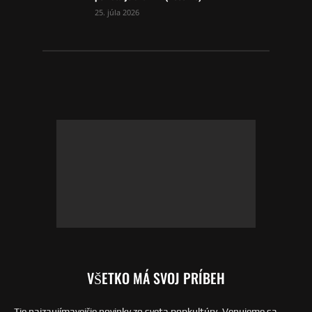
25. júla 2026
VŠETKO MÁ SVOJ PRÍBEH
Tie najzaujímavejšie novinky zo sveta popkultúry. Venujeme sa