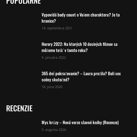
POPULÁRNE
Vypovídá body count o Vašem charakteru? Je tu
hranice?
14. septembra 2021
Horory 2022: Na ktorých 10 desivých filmov sa
môžeme tešiť v tomto roku?
9. januára 2022
365 dní pokračovanie? – Laura prežila? Boli sex
scény skutočné?
18. júna 2020
RECENZIE
Mys hrůzy – Nová verze slavné knihy (Recenze)
5. augusta 2026