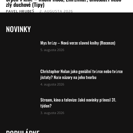
zlý duchové (Tipy)
PAVEL HRUBEŠ
-
2. AUGUSTA 2026
NOVINKY
Mys hrůzy – Nová verze slavné knihy (Recenze)
5. augusta 2026
Christopher Nolan jako geniální tvůrce nebo tvůrce
jistoty? Naše názory na jeho tvorbu
4. augusta 2026
Stream, kino a televize: Jaké novinky přinesl 31.
týden?
3. augusta 2026