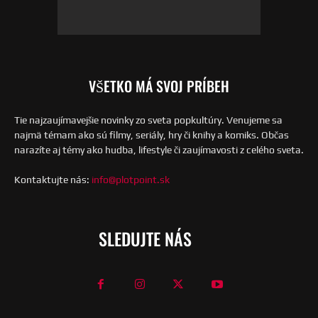
VŠETKO MÁ SVOJ PRÍBEH
Tie najzaujímavejšie novinky zo sveta popkultúry. Venujeme sa
najmä témam ako sú filmy, seriály, hry či knihy a komiks. Občas
narazíte aj témy ako hudba, lifestyle či zaujímavosti z celého sveta.
Kontaktujte nás:
info@plotpoint.sk
SLEDUJTE NÁS