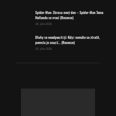
Spider-Man: Zbrusu nový den – Spider-Man Toma
Hollanda se vrací (Recenze)
28. júla 2026
Dluhy se neodpouštějí: Když nemáte co ztratit,
pomsta je snazší… (Recenze)
25. júla 2026