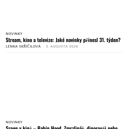
NOVINKY
Stream, kino a televize: Jaké novinky přinesl 31. týden?
LENKA SKŘÍČILOVÁ
-
3. AUGUSTA 2026
NOVINKY
Srpen v kině – Robin Hood, Zmrzlinář, dinosauři nebo