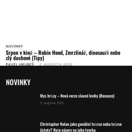
NOVINKY
Srpen v kině – Robin Hood, Zmrzlinář, dinosauři nebo
zlý duchové (Tipy)
PAVEL HRUBEŠ
-
2. AUGUSTA 2026
NOVINKY
Mys hrůzy – Nová verze slavné knihy (Recenze)
5. augusta 2026
Christopher Nolan jako geniální tvůrce nebo tvůrce
jistoty? Naše názory na jeho tvorbu