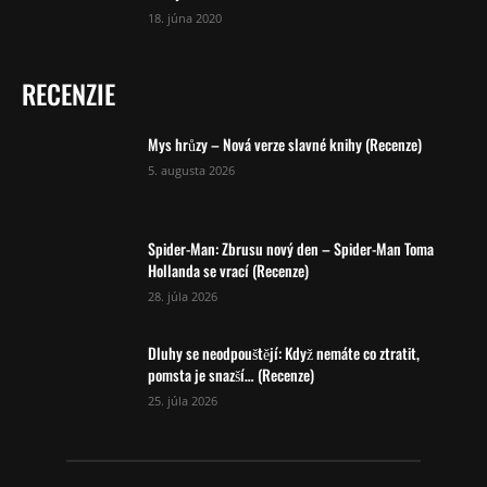
18. júna 2020
RECENZIE
Mys hrůzy – Nová verze slavné knihy (Recenze)
5. augusta 2026
Spider-Man: Zbrusu nový den – Spider-Man Toma
Hollanda se vrací (Recenze)
28. júla 2026
Dluhy se neodpouštějí: Když nemáte co ztratit,
pomsta je snazší… (Recenze)
25. júla 2026