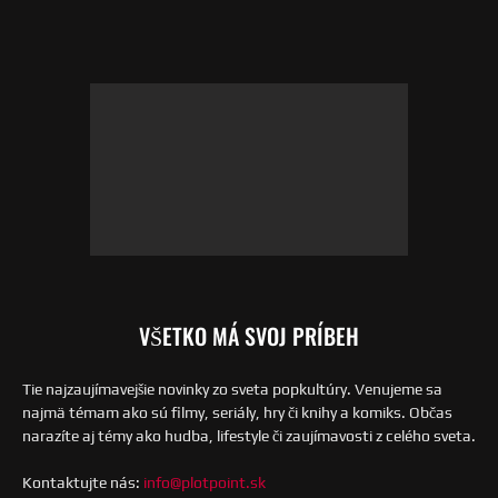
VŠETKO MÁ SVOJ PRÍBEH
Tie najzaujímavejšie novinky zo sveta popkultúry. Venujeme sa
najmä témam ako sú filmy, seriály, hry či knihy a komiks. Občas
narazíte aj témy ako hudba, lifestyle či zaujímavosti z celého sveta.
Kontaktujte nás:
info@plotpoint.sk