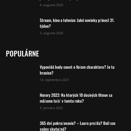
4. augusta 2026
Stream, kino a televize: Jaké novinky přinesl 31.
týden?
3. augusta 2026
POPULÁRNE
Vypovídá body count o Vašem charakteru? Je tu
hranice?
14. septembra 2021
Horory 2022: Na ktorých 10 desivých filmov sa
môžeme tešiť v tomto roku?
9. januára 2022
365 dní pokračovanie? – Laura prežila? Boli sex
scény skutočné?