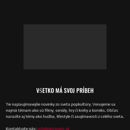
VŠETKO MÁ SVOJ PRÍBEH
Tie najzaujímavejšie novinky zo sveta popkultúry. Venujeme sa
najmä témam ako sú filmy, seriály, hry či knihy a komiks. Občas
narazíte aj témy ako hudba, lifestyle či zaujímavosti z celého sveta.
Kontaktujte nás:
info@plotpoint.sk