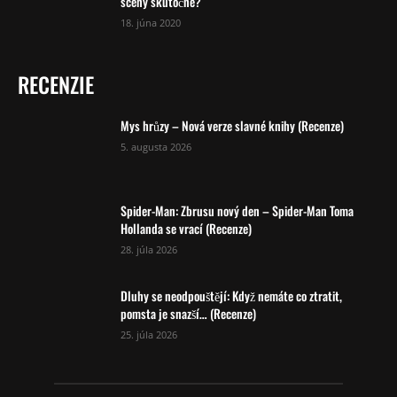
scény skutočné?
18. júna 2020
RECENZIE
Mys hrůzy – Nová verze slavné knihy (Recenze)
5. augusta 2026
Spider-Man: Zbrusu nový den – Spider-Man Toma
Hollanda se vrací (Recenze)
28. júla 2026
Dluhy se neodpouštějí: Když nemáte co ztratit,
pomsta je snazší… (Recenze)
25. júla 2026