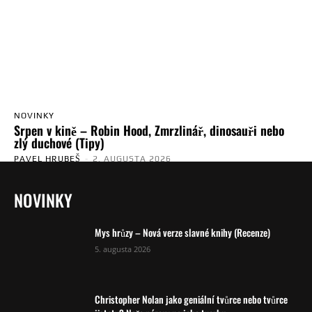
NOVINKY
Srpen v kině – Robin Hood, Zmrzlinář, dinosauři nebo
zlý duchové (Tipy)
PAVEL HRUBEŠ
-
2. AUGUSTA 2026
NOVINKY
Mys hrůzy – Nová verze slavné knihy (Recenze)
5. augusta 2026
Christopher Nolan jako geniální tvůrce nebo tvůrce