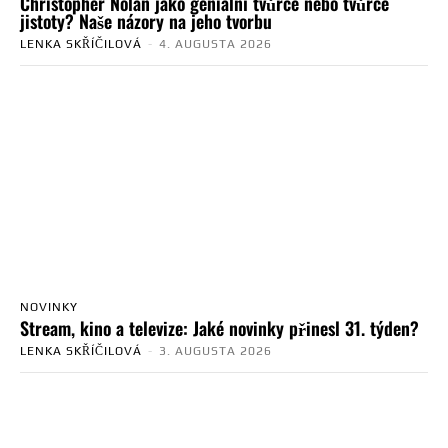
Christopher Nolan jako geniální tvůrce nebo tvůrce
jistoty? Naše názory na jeho tvorbu
LENKA SKŘÍČILOVÁ
-
4. AUGUSTA 2026
NOVINKY
Stream, kino a televize: Jaké novinky přinesl 31. týden?
LENKA SKŘÍČILOVÁ
-
3. AUGUSTA 2026