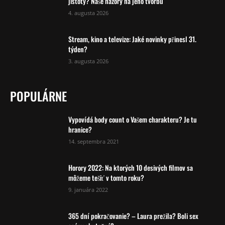
jistoty? Naše názory na jeho tvorbu
4. augusta 2026
Stream, kino a televize: Jaké novinky přinesl 31.
týden?
3. augusta 2026
POPULÁRNE
Vypovídá body count o Vašem charakteru? Je tu
hranice?
14. septembra 2021
Horory 2022: Na ktorých 10 desivých filmov sa
môžeme tešiť v tomto roku?
9. januára 2022
365 dní pokračovanie? – Laura prežila? Boli sex