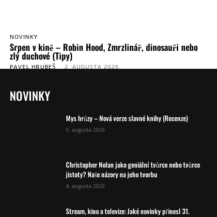
NOVINKY
Srpen v kině – Robin Hood, Zmrzlinář, dinosauři nebo
zlý duchové (Tipy)
PAVEL HRUBEŠ
-
2. AUGUSTA 2026
NOVINKY
Mys hrůzy – Nová verze slavné knihy (Recenze)
5. augusta 2026
Christopher Nolan jako geniální tvůrce nebo tvůrce
jistoty? Naše názory na jeho tvorbu
4. augusta 2026
Stream, kino a televize: Jaké novinky přinesl 31.