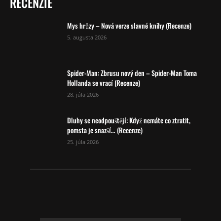
RECENZIE
Mys hrůzy – Nová verze slavné knihy (Recenze)
5. augusta 2026
Spider-Man: Zbrusu nový den – Spider-Man Toma
Hollanda se vrací (Recenze)
28. júla 2026
Dluhy se neodpouštějí: Když nemáte co ztratit,
pomsta je snazší… (Recenze)
25. júla 2026