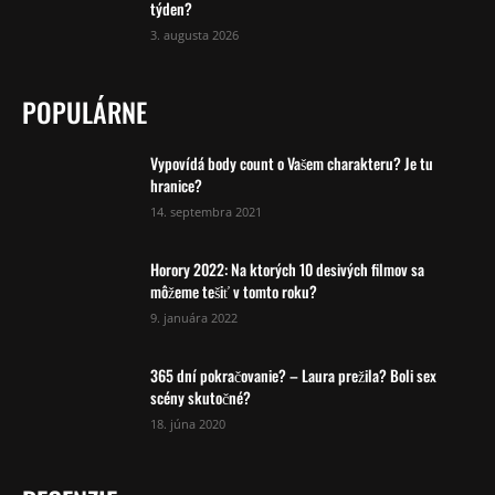
týden?
3. augusta 2026
POPULÁRNE
Vypovídá body count o Vašem charakteru? Je tu
hranice?
14. septembra 2021
Horory 2022: Na ktorých 10 desivých filmov sa
môžeme tešiť v tomto roku?
9. januára 2022
365 dní pokračovanie? – Laura prežila? Boli sex
scény skutočné?
18. júna 2020