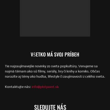
VŠETKO MÁ SVOJ PRÍBEH
Tie najzaujímavejšie novinky zo sveta popkultúry. Venujeme sa
najmä témam ako sú filmy, seriály, hry či knihy a komiks. Občas
narazíte aj témy ako hudba, lifestyle či zaujímavosti z celého sveta.
Kontaktujte nás:
info@plotpoint.sk
SLEDUJTE NÁS