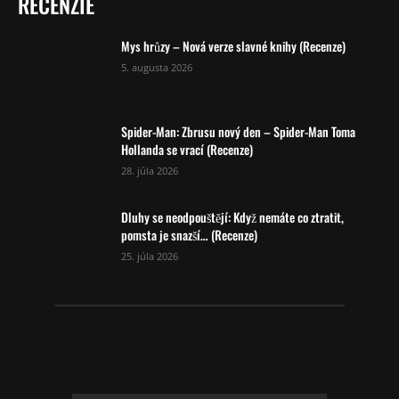
RECENZIE
Mys hrůzy – Nová verze slavné knihy (Recenze)
5. augusta 2026
Spider-Man: Zbrusu nový den – Spider-Man Toma
Hollanda se vrací (Recenze)
28. júla 2026
Dluhy se neodpouštějí: Když nemáte co ztratit,
pomsta je snazší… (Recenze)
25. júla 2026