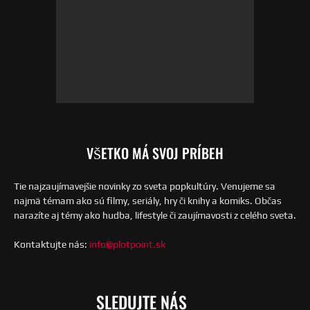
VŠETKO MÁ SVOJ PRÍBEH
Tie najzaujímavejšie novinky zo sveta popkultúry. Venujeme sa
najmä témam ako sú filmy, seriály, hry či knihy a komiks. Občas
narazíte aj témy ako hudba, lifestyle či zaujímavosti z celého sveta.
Kontaktujte nás:
info@plotpoint.sk
SLEDUJTE NÁS