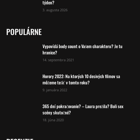
týden?
3. augusta 2026
POPULÁRNE
Vypovídá body count o Vašem charakteru? Je tu
hranice?
14. septembra 2021
Horory 2022: Na ktorých 10 desivých filmov sa
môžeme tešiť v tomto roku?
9. januára 2022
365 dní pokračovanie? – Laura prežila? Boli sex
scény skutočné?
18. júna 2020