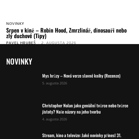
NOVINKY
Srpen v kině – Robin Hood, Zmrzlinář, dinosauři nebo
zlý duchové (Tipy)
PAVEL HRUBEŠ
-
2. AUGUSTA 2026
NOVINKY
Mys hrůzy – Nová verze slavné knihy (Recenze)
5. augusta 2026
Christopher Nolan jako geniální tvůrce nebo tvůrce
jistoty? Naše názory na jeho tvorbu
4. augusta 2026
Stream, kino a televize: Jaké novinky přinesl 31.