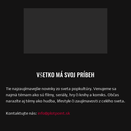
VŠETKO MÁ SVOJ PRÍBEH
Tie najzaujímavejšie novinky zo sveta popkultúry. Venujeme sa
najmä témam ako sú filmy, seriály, hry či knihy a komiks. Občas
narazíte aj témy ako hudba, lifestyle či zaujímavosti z celého sveta.
Kontaktujte nás:
info@plotpoint.sk