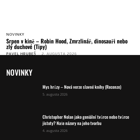
NOVINKY
Srpen v kině – Robin Hood, Zmrzlinář, dinosauři nebo
zlý duchové (Tipy)
PAVEL HRUBEŠ
-
2. AUGUSTA 2026
NOVINKY
Mys hrůzy – Nová verze slavné knihy (Recenze)
5. augusta 2026
Christopher Nolan jako geniální tvůrce nebo tvůrce
jistoty? Naše názory na jeho tvorbu
4. augusta 2026