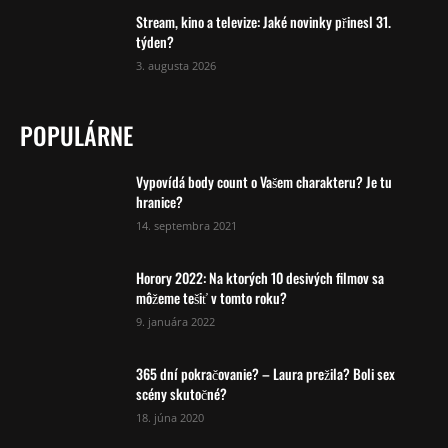
Stream, kino a televize: Jaké novinky přinesl 31.
týden?
3. augusta 2026
POPULÁRNE
Vypovídá body count o Vašem charakteru? Je tu
hranice?
14. septembra 2021
Horory 2022: Na ktorých 10 desivých filmov sa
môžeme tešiť v tomto roku?
9. januára 2022
365 dní pokračovanie? – Laura prežila? Boli sex
scény skutočné?
18. júna 2020