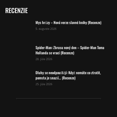
RECENZIE
Mys hrůzy – Nová verze slavné knihy (Recenze)
5. augusta 2026
Spider-Man: Zbrusu nový den – Spider-Man Toma
Hollanda se vrací (Recenze)
28. júla 2026
Dluhy se neodpouštějí: Když nemáte co ztratit,
pomsta je snazší… (Recenze)
25. júla 2026