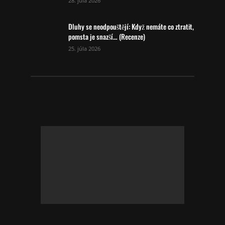
28. júla 2026
Dluhy se neodpouštějí: Když nemáte co ztratit,
pomsta je snazší… (Recenze)
25. júla 2026