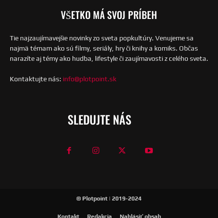
VŠETKO MÁ SVOJ PRÍBEH
Tie najzaujímavejšie novinky zo sveta popkultúry. Venujeme sa
najmä témam ako sú filmy, seriály, hry či knihy a komiks. Občas
narazíte aj témy ako hudba, lifestyle či zaujímavosti z celého sveta.
Kontaktujte nás:
info@plotpoint.sk
SLEDUJTE NÁS
© Plotpoint | 2019-2024
Kontakt
Redakcia
Nahlásiť obsah