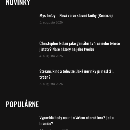
NOVINKY
Mys hrůzy – Nová verze slavné knihy (Recenze)
5. augusta 2026
Christopher Nolan jako geniální tvůrce nebo tvůrce
jistoty? Naše názory na jeho tvorbu
4. augusta 2026
Stream, kino a televize: Jaké novinky přinesl 31.
týden?
3. augusta 2026
POPULÁRNE
Vypovídá body count o Vašem charakteru? Je tu
hranice?