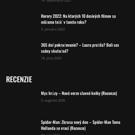
14. septembra 2021
Horory 2022: Na ktorých 10 desivých filmov sa
môžeme tešiť v tomto roku?
9. januára 2022
365 dní pokračovanie? – Laura prežila? Boli sex
scény skutočné?
18. júna 2020
RECENZIE
Mys hrůzy – Nová verze slavné knihy (Recenze)
5. augusta 2026
Spider-Man: Zbrusu nový den – Spider-Man Toma
Hollanda se vrací (Recenze)