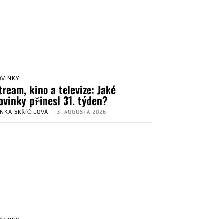
OVINKY
tream, kino a televize: Jaké
ovinky přinesl 31. týden?
ENKA SKŘÍČILOVÁ
-
3. AUGUSTA 2026