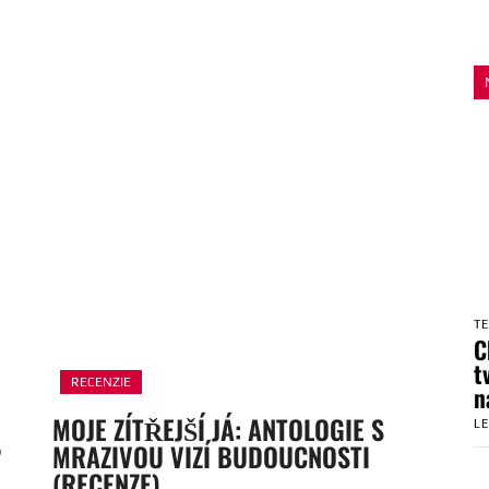
T
C
t
RECENZIE
n
MOJE ZÍTŘEJŠÍ JÁ: ANTOLOGIE S
L
?
MRAZIVOU VIZÍ BUDOUCNOSTI
(RECENZE)