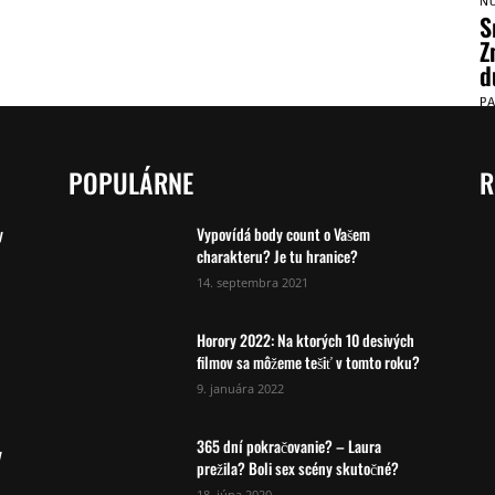
N
S
Z
d
P
POPULÁRNE
R
y
Vypovídá body count o Vašem
charakteru? Je tu hranice?
14. septembra 2021
Horory 2022: Na ktorých 10 desivých
filmov sa môžeme tešiť v tomto roku?
9. januára 2022
365 dní pokračovanie? – Laura
y
prežila? Boli sex scény skutočné?
18. júna 2020