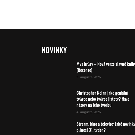
NOVINKY
Mys hrůzy – Nová verze slavné knih
(Recenze)
5. augusta 2026
Christopher Nolan jako geniální
tvůrce nebo tvůrce jistoty? Naše
názory na jeho tvorbu
4. augusta 2026
Stream, kino a televize: Jaké novink
přinesl 31. týden?