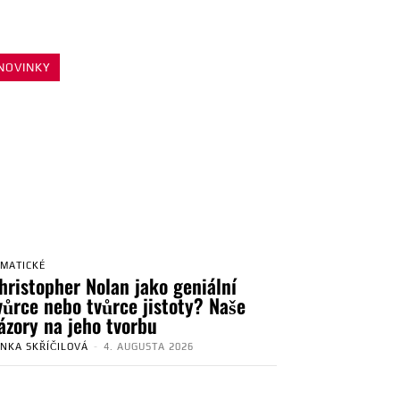
NOVINKY
EMATICKÉ
hristopher Nolan jako geniální
vůrce nebo tvůrce jistoty? Naše
ázory na jeho tvorbu
ENKA SKŘÍČILOVÁ
-
4. AUGUSTA 2026