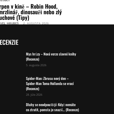
OVINKY
rpen v kině – Robin Hood,
mrzlinář, dinosauři nebo zlý
uchové (Tipy)
AVEL HRUBEŠ
-
2. AUGUSTA 2026
ECENZIE
Mys hrůzy – Nová verze slavné knihy
(Recenze)
5. augusta 2026
Spider-Man: Zbrusu nový den –
Spider-Man Toma Hollanda se vrací
(Recenze)
28. júla 2026
Dluhy se neodpouštějí: Když nemáte
co ztratit, pomsta je snazší… (Recenze)