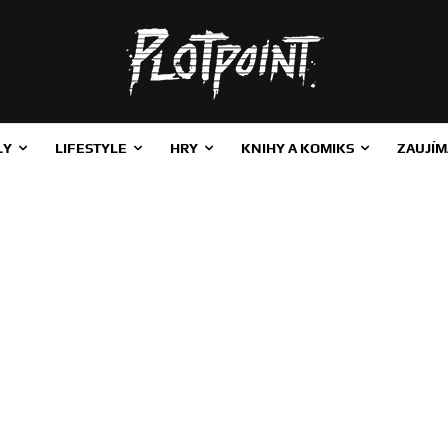
LY
LIFESTYLE
HRY
KNIHY A KOMIKS
ZAUJÍM