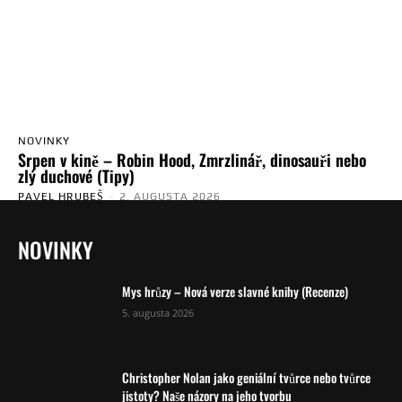
NOVINKY
Srpen v kině – Robin Hood, Zmrzlinář, dinosauři nebo
zlý duchové (Tipy)
PAVEL HRUBEŠ
-
2. AUGUSTA 2026
NOVINKY
Mys hrůzy – Nová verze slavné knihy (Recenze)
5. augusta 2026
Christopher Nolan jako geniální tvůrce nebo tvůrce
jistoty? Naše názory na jeho tvorbu