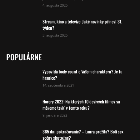
4. augusta 2026
Stream, kino a televize: Jaké novinky přinesl 31.
týden?
3. augusta 2026
POPULÁRNE
Vypovídá body count o Vašem charakteru? Je tu
hranice?
14. septembra 2021
Horory 2022: Na ktorých 10 desivých filmov sa
môžeme tešiť v tomto roku?
9. januára 2022
365 dní pokračovanie? – Laura prežila? Boli sex
scény skutočné?