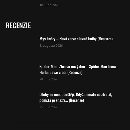
18. júna 2020
RECENZIE
Mys hrůzy – Nová verze slavné knihy (Recenze)
5. augusta 2026
Spider-Man: Zbrusu nový den – Spider-Man Toma
Hollanda se vrací (Recenze)
28. júla 2026
Dluhy se neodpouštějí: Když nemáte co ztratit,
pomsta je snazší… (Recenze)
25. júla 2026