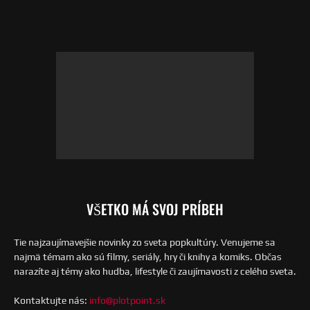
VŠETKO MÁ SVOJ PRÍBEH
Tie najzaujímavejšie novinky zo sveta popkultúry. Venujeme sa
najmä témam ako sú filmy, seriály, hry či knihy a komiks. Občas
narazíte aj témy ako hudba, lifestyle či zaujímavosti z celého sveta.
Kontaktujte nás:
info@plotpoint.sk