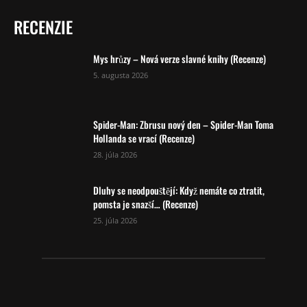
RECENZIE
Mys hrůzy – Nová verze slavné knihy (Recenze)
5. augusta 2026
Spider-Man: Zbrusu nový den – Spider-Man Toma
Hollanda se vrací (Recenze)
28. júla 2026
Dluhy se neodpouštějí: Když nemáte co ztratit,
pomsta je snazší… (Recenze)
25. júla 2026