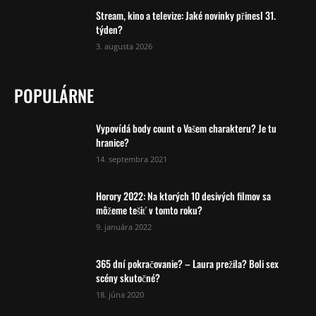
Stream, kino a televize: Jaké novinky přinesl 31.
týden?
3. augusta 2026
POPULÁRNE
Vypovídá body count o Vašem charakteru? Je tu
hranice?
14. septembra 2021
Horory 2022: Na ktorých 10 desivých filmov sa
môžeme tešiť v tomto roku?
9. januára 2022
365 dní pokračovanie? – Laura prežila? Boli sex
scény skutočné?
18. júna 2020