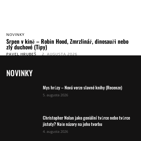
NOVINKY
Srpen v kině – Robin Hood, Zmrzlinář, dinosauři nebo
zlý duchové (Tipy)
PAVEL HRUBEŠ
-
2. AUGUSTA 2026
NOVINKY
Mys hrůzy – Nová verze slavné knihy (Recenze)
5. augusta 2026
Christopher Nolan jako geniální tvůrce nebo tvůrce
jistoty? Naše názory na jeho tvorbu
4. augusta 2026