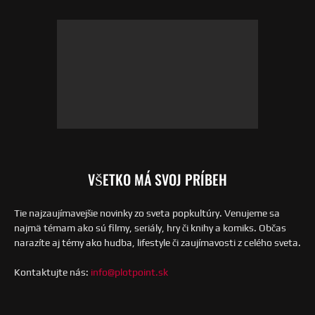
VŠETKO MÁ SVOJ PRÍBEH
Tie najzaujímavejšie novinky zo sveta popkultúry. Venujeme sa
najmä témam ako sú filmy, seriály, hry či knihy a komiks. Občas
narazíte aj témy ako hudba, lifestyle či zaujímavosti z celého sveta.
Kontaktujte nás:
info@plotpoint.sk