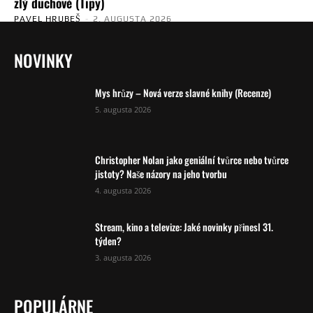
zlý duchové (Tipy)
PAVEL HRUBEŠ
-
2. AUGUSTA 2026
NOVINKY
Mys hrůzy – Nová verze slavné knihy (Recenze)
5. augusta 2026
Christopher Nolan jako geniální tvůrce nebo tvůrce
jistoty? Naše názory na jeho tvorbu
4. augusta 2026
Stream, kino a televize: Jaké novinky přinesl 31.
týden?
3. augusta 2026
POPULÁRNE