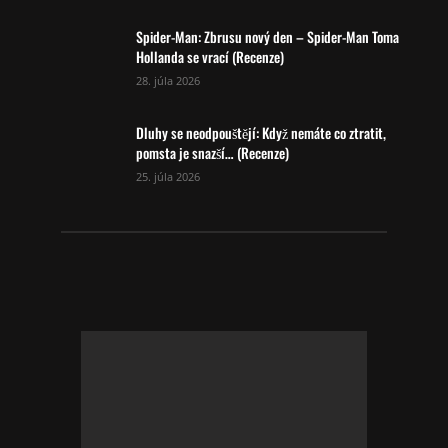
Spider-Man: Zbrusu nový den – Spider-Man Toma
Hollanda se vrací (Recenze)
28. júla 2026
Dluhy se neodpouštějí: Když nemáte co ztratit,
pomsta je snazší… (Recenze)
25. júla 2026