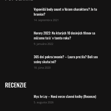
Vypovídá body count o Vašem charakteru? Je tu
hranice?
14. septembra 2021
Horory 2022: Na ktorých 10 desivých filmov sa
môžeme tešiť v tomto roku?
9. januára 2022
365 dní pokračovanie? – Laura prežila? Boli sex
scény skutočné?
18. júna 2020
RECENZIE
Mys hrůzy – Nová verze slavné knihy (Recenze)
5. augusta 2026