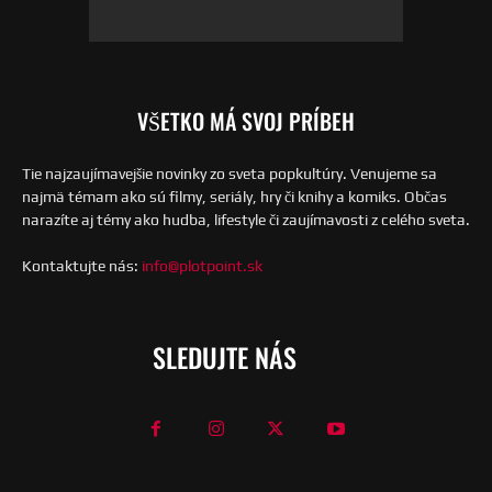
VŠETKO MÁ SVOJ PRÍBEH
Tie najzaujímavejšie novinky zo sveta popkultúry. Venujeme sa
najmä témam ako sú filmy, seriály, hry či knihy a komiks. Občas
narazíte aj témy ako hudba, lifestyle či zaujímavosti z celého sveta.
Kontaktujte nás:
info@plotpoint.sk
SLEDUJTE NÁS