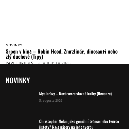
NOVINKY
Srpen v kině – Robin Hood, Zmrzlinář, dinosauři nebo
zlý duchové (Tipy)
PAVEL HRUBEŠ
-
2. AUGUSTA 2026
NOVINKY
Mys hrůzy – Nová verze slavné knihy (Recenze)
5. augusta 2026
Christopher Nolan jako geniální tvůrce nebo tvůrce
jistoty? Naše názory na jeho tvorbu