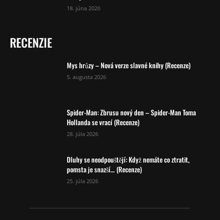
18. júna 2020
RECENZIE
Mys hrůzy – Nová verze slavné knihy (Recenze)
5. augusta 2026
Spider-Man: Zbrusu nový den – Spider-Man Toma
Hollanda se vrací (Recenze)
28. júla 2026
Dluhy se neodpouštějí: Když nemáte co ztratit,
pomsta je snazší… (Recenze)
25. júla 2026