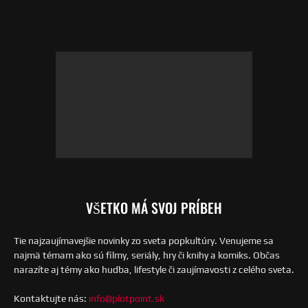
VŠETKO MÁ SVOJ PRÍBEH
Tie najzaujímavejšie novinky zo sveta popkultúry. Venujeme sa
najmä témam ako sú filmy, seriály, hry či knihy a komiks. Občas
narazíte aj témy ako hudba, lifestyle či zaujímavosti z celého sveta.
Kontaktujte nás:
info@plotpoint.sk