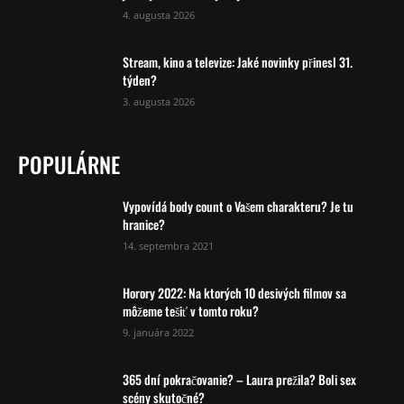
4. augusta 2026
Stream, kino a televize: Jaké novinky přinesl 31.
týden?
3. augusta 2026
POPULÁRNE
Vypovídá body count o Vašem charakteru? Je tu
hranice?
14. septembra 2021
Horory 2022: Na ktorých 10 desivých filmov sa
môžeme tešiť v tomto roku?
9. januára 2022
365 dní pokračovanie? – Laura prežila? Boli sex
scény skutočné?