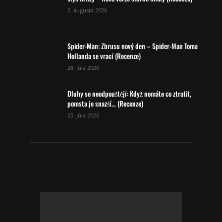
5. augusta 2026
Spider-Man: Zbrusu nový den – Spider-Man Toma
Hollanda se vrací (Recenze)
28. júla 2026
Dluhy se neodpouštějí: Když nemáte co ztratit,
pomsta je snazší… (Recenze)
25. júla 2026