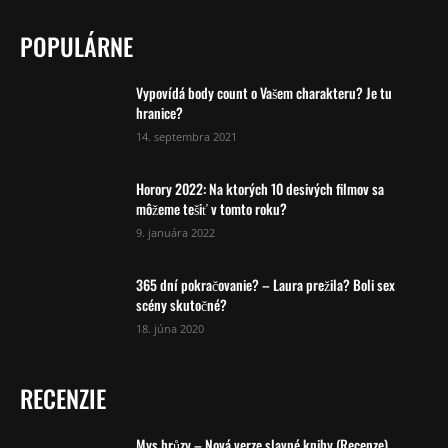
POPULÁRNE
Vypovídá body count o Vašem charakteru? Je tu
hranice?
14. septembra 2021
Horory 2022: Na ktorých 10 desivých filmov sa
môžeme tešiť v tomto roku?
9. januára 2022
365 dní pokračovanie? – Laura prežila? Boli sex
scény skutočné?
18. júna 2020
RECENZIE
Mys hrůzy – Nová verze slavné knihy (Recenze)