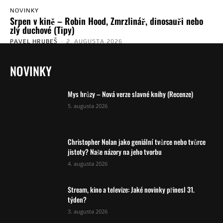
NOVINKY
Srpen v kině – Robin Hood, Zmrzlinář, dinosauři nebo
zlý duchové (Tipy)
PAVEL HRUBEŠ
-
2. AUGUSTA 2026
NOVINKY
Mys hrůzy – Nová verze slavné knihy (Recenze)
5. augusta 2026
Christopher Nolan jako geniální tvůrce nebo tvůrce
jistoty? Naše názory na jeho tvorbu
4. augusta 2026
Stream, kino a televize: Jaké novinky přinesl 31.
týden?
3. augusta 2026