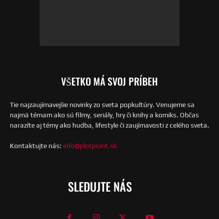
VŠETKO MÁ SVOJ PRÍBEH
Tie najzaujímavejšie novinky zo sveta popkultúry. Venujeme sa
najmä témam ako sú filmy, seriály, hry či knihy a komiks. Občas
narazíte aj témy ako hudba, lifestyle či zaujímavosti z celého sveta.
Kontaktujte nás:
info@plotpoint.sk
SLEDUJTE NÁS