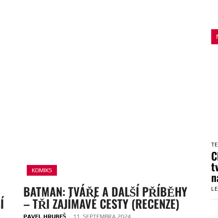
T
C
t
KOMIKS
n
BATMAN: TVÁŘE A DALŠÍ PŘÍBĚHY
L
Í
– TŘI ZAJÍMAVÉ CESTY (RECENZE)
PAVEL HRUBEŠ
-
11. SEPTEMBRA 2024