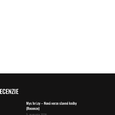
ECENZIE
Mys hrůzy – Nová verze slavné knihy
(Recenze)
5. augusta 2026