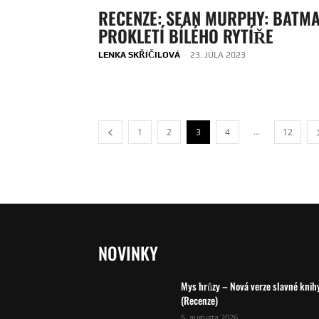
RECENZE: SEAN MURPHY: BATMA
PROKLETÍ BÍLÉHO RYTÍŘE
LENKA SKŘÍČILOVÁ
-
23. JÚLA 2023
...
1
2
3
4
12
NOVINKY
Mys hrůzy – Nová verze slavné knih
(Recenze)
5. augusta 2026