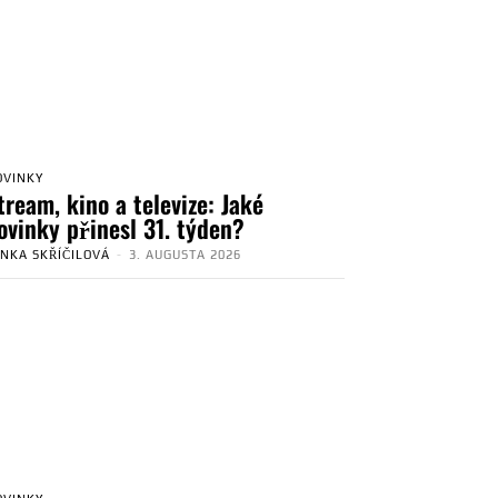
OVINKY
tream, kino a televize: Jaké
ovinky přinesl 31. týden?
ENKA SKŘÍČILOVÁ
-
3. AUGUSTA 2026