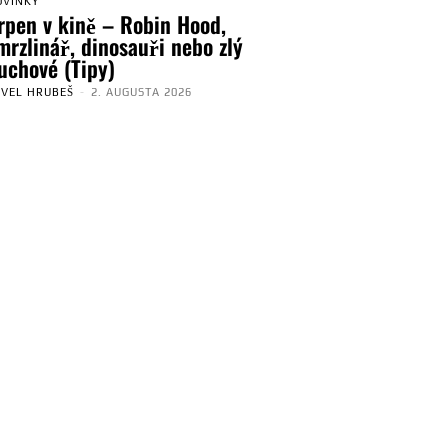
OVINKY
rpen v kině – Robin Hood,
mrzlinář, dinosauři nebo zlý
uchové (Tipy)
AVEL HRUBEŠ
-
2. AUGUSTA 2026