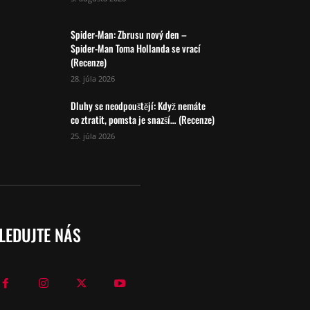
Spider-Man: Zbrusu nový den –
Spider-Man Toma Hollanda se vrací
(Recenze)
28. júla 2026
Dluhy se neodpouštějí: Když nemáte
co ztratit, pomsta je snazší… (Recenze)
25. júla 2026
LEDUJTE NÁS