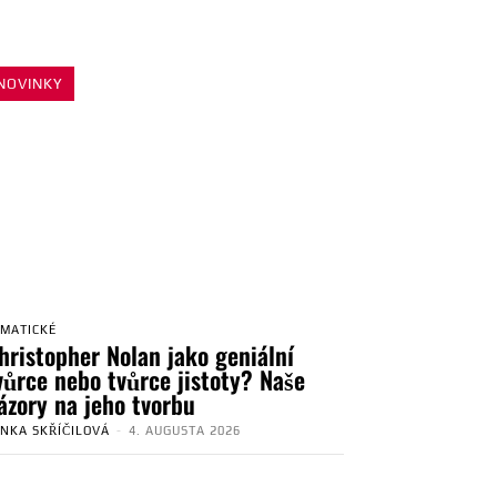
NOVINKY
EMATICKÉ
hristopher Nolan jako geniální
vůrce nebo tvůrce jistoty? Naše
ázory na jeho tvorbu
ENKA SKŘÍČILOVÁ
-
4. AUGUSTA 2026