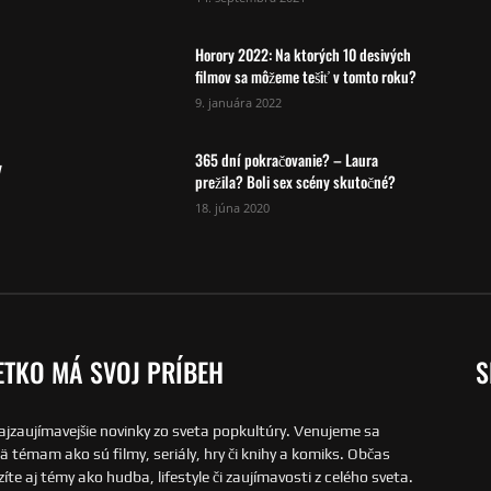
Horory 2022: Na ktorých 10 desivých
filmov sa môžeme tešiť v tomto roku?
9. januára 2022
365 dní pokračovanie? – Laura
y
prežila? Boli sex scény skutočné?
18. júna 2020
ETKO MÁ SVOJ PRÍBEH
S
ajzaujímavejšie novinky zo sveta popkultúry. Venujeme sa
 témam ako sú filmy, seriály, hry či knihy a komiks. Občas
íte aj témy ako hudba, lifestyle či zaujímavosti z celého sveta.