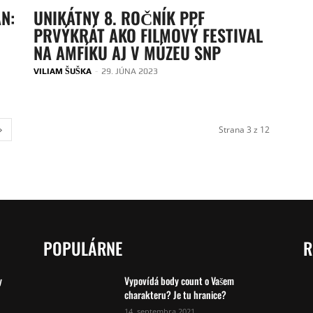
N:
UNIKÁTNY 8. ROČNÍK PPF
PRVÝKRÁT AKO FILMOVÝ FESTIVAL
NA AMFÍKU AJ V MÚZEU SNP
VILIAM ŠUŠKA
-
29. JÚNA 2023
Strana 3 z 12
POPULÁRNE
R
y
Vypovídá body count o Vašem
charakteru? Je tu hranice?
14. septembra 2021