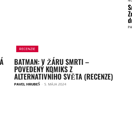
N
S
Z
d
P
RECENZIE
VÁ
BATMAN: V ŽÁRU SMRTI –
POVEDENÝ KOMIKS Z
ALTERNATIVNÍHO SVĚTA (RECENZE)
PAVEL HRUBEŠ
-
5. MÁJA 2024