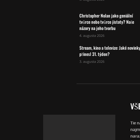
Christopher Nolan jako geniální
tvůrce nebo tvůrce jistoty? Naše
názory na jeho tvorbu
4. augusta 2026
Stream, kino a televize: Jaké novink
přinesl 31. týden?
3. augusta 2026
VŠ
Tie n
najmä
naraz