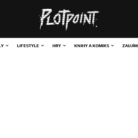
LY
LIFESTYLE
HRY
KNIHY A KOMIKS
ZAUJÍM