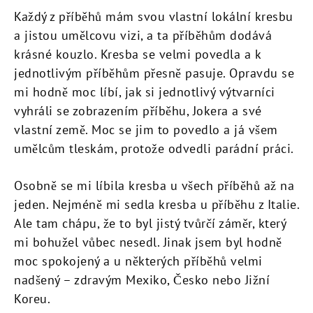
Každý z příběhů mám svou vlastní lokální kresbu
a jistou umělcovu vizi, a ta příběhům dodává
krásné kouzlo. Kresba se velmi povedla a k
jednotlivým příběhům přesně pasuje. Opravdu se
mi hodně moc líbí, jak si jednotlivý výtvarníci
vyhráli se zobrazením příběhu, Jokera a své
vlastní země. Moc se jim to povedlo a já všem
umělcům tleskám, protože odvedli parádní práci.
Osobně se mi líbila kresba u všech příběhů až na
jeden. Nejméně mi sedla kresba u příběhu z Italie.
Ale tam chápu, že to byl jistý tvůrčí záměr, který
mi bohužel vůbec nesedl. Jinak jsem byl hodně
moc spokojený a u některých příběhů velmi
nadšený – zdravým Mexiko, Česko nebo Jižní
Koreu.