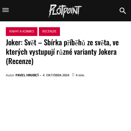
KNIHY A KOMIKS
RECENZIE
Joker: Svět – Sbírka příběhů ze světa, ve
kterých vystupují různé varianty Jokera
(Recenze)
-
Autor
PAVEL HRUBEŠ
4. OKTÓBRA 2024
4
min.