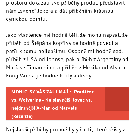
prostoru dokázali své příběhy prodat, představit
nám „svého“ Jokera a dát příběhům krásnou
cynickou pointu.
Jako vlastence mě hodně těší, že mohu napsat, že
příběh od Štěpána Kopřivy se hodně povedl a
patří k tomu nejlepšímu. Osobně mi hodně sedl
příběh z USA od Johnse, pak příběh z Argentiny od
Matíase Timarchiho, a příběh z Mexika od Alvaro
Fong Varela je hodně krutý a drsný.
MOHLO BY VÁS ZAUJÍMAŤ:
Predátor
vs. Wolverine - Nejslavnější lovec vs.
nejdrsnější X-Man od Marvelu
(Recenze)
Nejslabší příběhy pro mě byly části, které přišly z