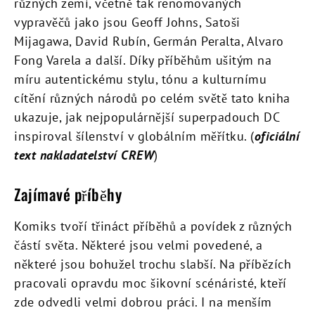
různých zemí, včetně tak renomovaných
vypravěčů jako jsou Geoff Johns, Satoši
Mijagawa, David Rubín, Germán Peralta, Alvaro
Fong Varela a další. Díky příběhům ušitým na
míru autentickému stylu, tónu a kulturnímu
cítění různých národů po celém světě tato kniha
ukazuje, jak nejpopulárnější superpadouch DC
inspiroval šílenství v globálním měřítku. (
oficiální
text nakladatelství CREW
)
Zajímavé příběhy
Komiks tvoří třináct příběhů a povídek z různých
částí světa. Některé jsou velmi povedené, a
některé jsou bohužel trochu slabší. Na příbězích
pracovali opravdu moc šikovní scénáristé, kteří
zde odvedli velmi dobrou práci. I na menším