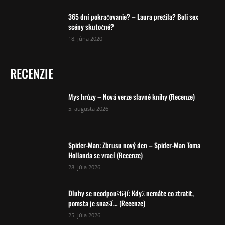
365 dní pokračovanie? – Laura prežila? Boli sex
scény skutočné?
18. júna 2020
RECENZIE
Mys hrůzy – Nová verze slavné knihy (Recenze)
5. augusta 2026
Spider-Man: Zbrusu nový den – Spider-Man Toma
Hollanda se vrací (Recenze)
28. júla 2026
Dluhy se neodpouštějí: Když nemáte co ztratit,
pomsta je snazší… (Recenze)
25. júla 2026