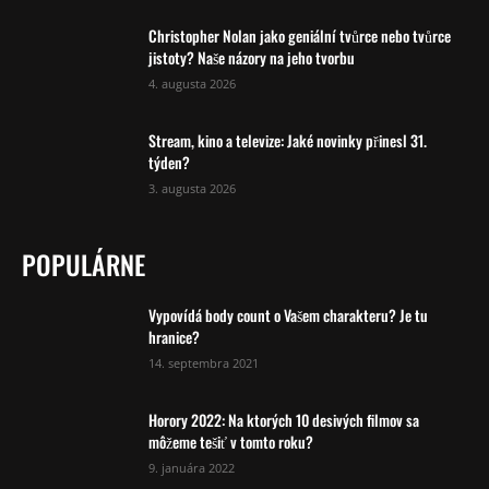
Christopher Nolan jako geniální tvůrce nebo tvůrce
jistoty? Naše názory na jeho tvorbu
4. augusta 2026
Stream, kino a televize: Jaké novinky přinesl 31.
týden?
3. augusta 2026
POPULÁRNE
Vypovídá body count o Vašem charakteru? Je tu
hranice?
14. septembra 2021
Horory 2022: Na ktorých 10 desivých filmov sa
môžeme tešiť v tomto roku?
9. januára 2022