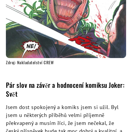
Zdroj: Nakladatelství CREW
Pár slov na závěr a hodnocení komiksu Joker:
Svět
Jsem dost spokojený a komiks jsem si užil. Byl
jsem u některých příběhů velmi příjemně
překvapený a musím říci, že jsem nečekal, že
český příspěvek bude tak moc dobrý a kvalitní, a