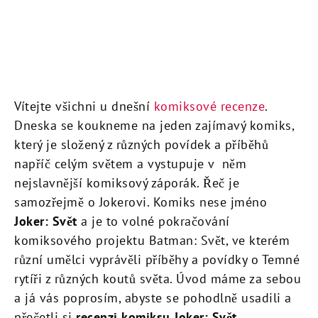
Vítejte všichni u dnešní
komiksové recenze
.
Dneska se koukneme na jeden zajímavý komiks,
který je složený z různých povídek a příběhů
napříč celým světem a vystupuje v něm
nejslavnější komiksový záporák. Řeč je
samozřejmě o Jokerovi. Komiks nese jméno
Joker: Svět
a je to volné pokračování
komiksového projektu Batman: Svět, ve kterém
různí umělci vyprávěli příběhy a povídky o Temné
rytíři z různých koutů světa. Úvod máme za sebou
a já vás poprosím, abyste se pohodlně usadili a
přečetli si
recenzi komiksu Joker: Svět
.