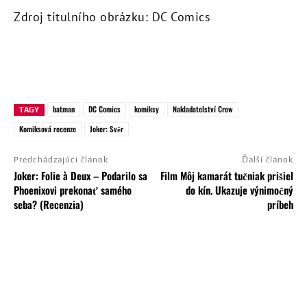
Zdroj titulního obrázku: DC Comics
batman
DC Comics
komiksy
Nakladatelství Crew
TAGY
Komiksová recenze
Joker: Svěr
Predchádzajúci článok
Ďalší článok
Joker: Folie à Deux – Podarilo sa
Film Môj kamarát tučniak prišiel
Phoenixovi prekonať samého
do kín. Ukazuje výnimočný
seba? (Recenzia)
príbeh