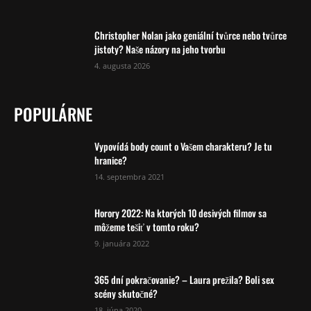
Christopher Nolan jako geniální tvůrce nebo tvůrce
jistoty? Naše názory na jeho tvorbu
4. augusta 2026
POPULÁRNE
Vypovídá body count o Vašem charakteru? Je tu
hranice?
14. septembra 2021
Horory 2022: Na ktorých 10 desivých filmov sa
môžeme tešiť v tomto roku?
9. januára 2022
365 dní pokračovanie? – Laura prežila? Boli sex
scény skutočné?
18. júna 2020