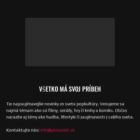
VŠETKO MÁ SVOJ PRÍBEH
Tie najzaujímavejšie novinky zo sveta popkultúry. Venujeme sa
najmä témam ako sú filmy, seriály, hry či knihy a komiks. Občas
narazíte aj témy ako hudba, lifestyle či zaujímavosti z celého sveta.
Kontaktujte nás:
info@plotpoint.sk