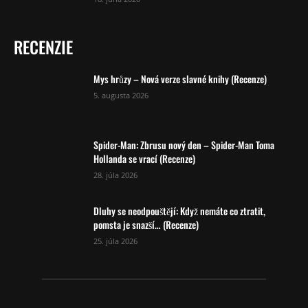
RECENZIE
Mys hrůzy – Nová verze slavné knihy (Recenze)
5. augusta 2026
Spider-Man: Zbrusu nový den – Spider-Man Toma
Hollanda se vrací (Recenze)
28. júla 2026
Dluhy se neodpouštějí: Když nemáte co ztratit,
pomsta je snazší… (Recenze)
25. júla 2026