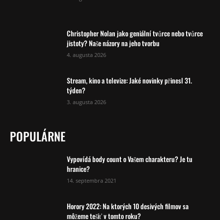
Christopher Nolan jako geniální tvůrce nebo tvůrce
jistoty? Naše názory na jeho tvorbu
4. augusta 2026
Stream, kino a televize: Jaké novinky přinesl 31.
týden?
3. augusta 2026
POPULÁRNE
Vypovídá body count o Vašem charakteru? Je tu
hranice?
14. septembra 2021
Horory 2022: Na ktorých 10 desivých filmov sa
môžeme tešiť v tomto roku?