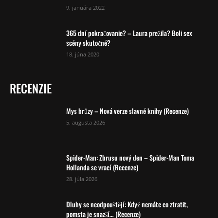
9. januára 2022
365 dní pokračovanie? – Laura prežila? Boli sex
scény skutočné?
18. júna 2020
RECENZIE
Mys hrůzy – Nová verze slavné knihy (Recenze)
5. augusta 2026
Spider-Man: Zbrusu nový den – Spider-Man Toma
Hollanda se vrací (Recenze)
28. júla 2026
Dluhy se neodpouštějí: Když nemáte co ztratit,
pomsta je snazší… (Recenze)