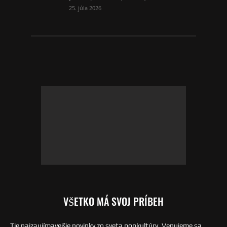
25. júla 2026
VŠETKO MÁ SVOJ PRÍBEH
Tie najzaujímavejšie novinky zo sveta popkultúry. Venujeme sa