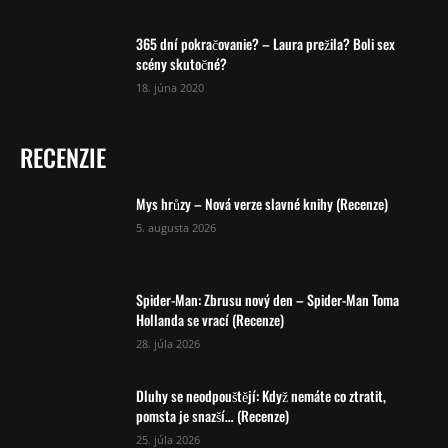
365 dní pokračovanie? – Laura prežila? Boli sex
scény skutočné?
18. júna 2020
RECENZIE
Mys hrůzy – Nová verze slavné knihy (Recenze)
5. augusta 2026
Spider-Man: Zbrusu nový den – Spider-Man Toma
Hollanda se vrací (Recenze)
28. júla 2026
Dluhy se neodpouštějí: Když nemáte co ztratit,
pomsta je snazší… (Recenze)
25. júla 2026