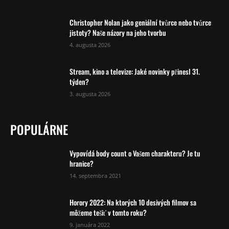
Christopher Nolan jako geniální tvůrce nebo tvůrce
jistoty? Naše názory na jeho tvorbu
4. augusta 2026
Stream, kino a televize: Jaké novinky přinesl 31.
týden?
3. augusta 2026
POPULÁRNE
Vypovídá body count o Vašem charakteru? Je tu
hranice?
14. septembra 2021
Horory 2022: Na ktorých 10 desivých filmov sa
môžeme tešiť v tomto roku?
9. januára 2022