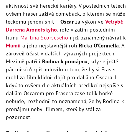
aktivnost své herecké kariéry. V posledních letech
ovšem Fraser zažívá comeback, o kterém se může
leckomu jenom snít –
Oscar
za výkon ve
Velrybě
Darrena Aronofskyho
, role v zatím posledním
filmu
Martina Scorseseho
i již oznámený návrat k
Mumii
a jeho nejslavnější roli
Ricka O’Connella
. A
zároveň účast v dalších výrazných projektech.
Mezi ně patří i
Rodina k pronájmu
, kdy se ještě
pár měsíců zpět mluvilo o tom, že by si Fraser
mohl za film klidně dojít pro dalšího Oscara. I
když to ovšem dle aktuálních predikcí nejspíše s
dalším Oscarem pro Frasera zase tolik horké
nebude, rozhodně to neznamená, že by Rodina k
pronájmu nebyl filmem, který by stál za
pozornost.