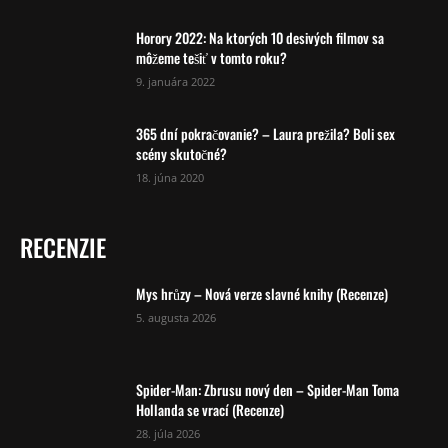
Horory 2022: Na ktorých 10 desivých filmov sa
môžeme tešiť v tomto roku?
9. januára 2022
365 dní pokračovanie? – Laura prežila? Boli sex
scény skutočné?
18. júna 2020
RECENZIE
Mys hrůzy – Nová verze slavné knihy (Recenze)
5. augusta 2026
Spider-Man: Zbrusu nový den – Spider-Man Toma
Hollanda se vrací (Recenze)
28. júla 2026