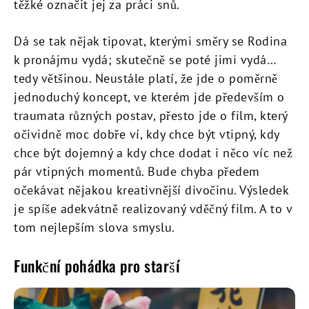
těžké označit jej za práci snů.
Dá se tak nějak tipovat, kterými směry se Rodina
k pronájmu vydá; skutečně se poté jimi vydá…
tedy většinou. Neustále platí, že jde o poměrně
jednoduchý koncept, ve kterém jde především o
traumata různých postav, přesto jde o film, který
očividně moc dobře ví, kdy chce být vtipný, kdy
chce být dojemný a kdy chce dodat i něco víc než
pár vtipných momentů. Bude chyba předem
očekávat nějakou kreativnější divočinu. Výsledek
je spíše adekvátně realizovaný vděčný film. A to v
tom nejlepším slova smyslu.
Funkční pohádka pro starší