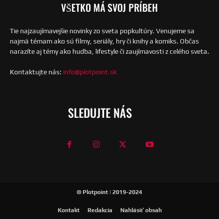
VŠETKO MÁ SVOJ PRÍBEH
Tie najzaujímavejšie novinky zo sveta popkultúry. Venujeme sa
najmä témam ako sú filmy, seriály, hry či knihy a komiks. Občas
narazíte aj témy ako hudba, lifestyle či zaujímavosti z celého sveta.
Kontaktujte nás:
info@plotpoint.sk
SLEDUJTE NÁS
© Plotpoint | 2019-2024
Kontakt
Redakcia
Nahlásiť obsah