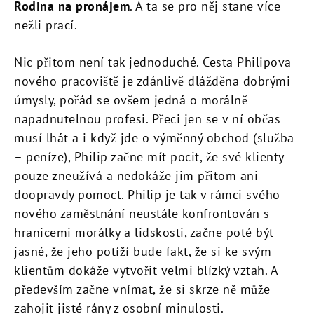
Rodina na pronájem
. A ta se pro něj stane více
nežli prací.
Nic přitom není tak jednoduché. Cesta Philipova
nového pracoviště je zdánlivě dlážděna dobrými
úmysly, pořád se ovšem jedná o morálně
napadnutelnou profesi. Přeci jen se v ní občas
musí lhát a i když jde o výměnný obchod (služba
– peníze), Philip začne mít pocit, že své klienty
pouze zneužívá a nedokáže jim přitom ani
doopravdy pomoct. Philip je tak v rámci svého
nového zaměstnání neustále konfrontován s
hranicemi morálky a lidskosti, začne poté být
jasné, že jeho potíží bude fakt, že si ke svým
klientům dokáže vytvořit velmi blízký vztah. A
především začne vnímat, že si skrze ně může
zahojit jisté rány z osobní minulosti.