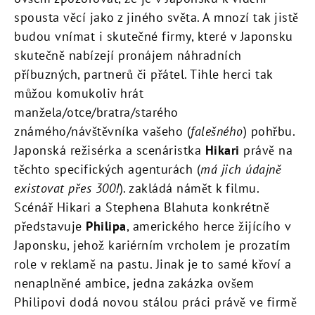
spousta věcí jako z jiného světa. A mnozí tak jistě
budou vnímat i skutečné firmy, které v Japonsku
skutečně nabízejí pronájem náhradních
příbuzných, partnerů či přátel. Tihle herci tak
můžou komukoliv hrát
manžela/otce/bratra/starého
známého/návštěvníka vašeho (
falešného
) pohřbu.
Japonská režisérka a scenáristka
Hikari
právě na
těchto specifických agenturách (
má jich údajně
existovat přes 300!
). zakládá námět k filmu.
Scénář Hikari a Stephena Blahuta konkrétně
představuje
Philipa
, amerického herce žijícího v
Japonsku, jehož kariérním vrcholem je prozatím
role v reklamě na pastu. Jinak je to samé křoví a
nenaplněné ambice, jedna zakázka ovšem
Philipovi dodá novou stálou práci právě ve firmě