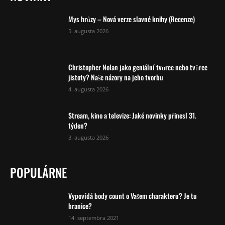
Mys hrůzy – Nová verze slavné knihy (Recenze)
5. augusta 2026
Christopher Nolan jako geniální tvůrce nebo tvůrce
jistoty? Naše názory na jeho tvorbu
4. augusta 2026
Stream, kino a televize: Jaké novinky přinesl 31.
týden?
3. augusta 2026
POPULÁRNE
Vypovídá body count o Vašem charakteru? Je tu
hranice?
14. septembra 2021