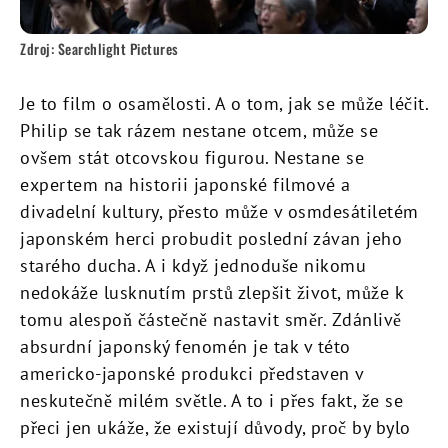
Zdroj: Searchlight Pictures
Je to film o osamělosti. A o tom, jak se může léčit.
Philip se tak rázem nestane otcem, může se
ovšem stát otcovskou figurou. Nestane se
expertem na historii japonské filmové a
divadelní kultury, přesto může v osmdesátiletém
japonském herci probudit poslední závan jeho
starého ducha. A i když jednoduše nikomu
nedokáže lusknutím prstů zlepšit život, může k
tomu alespoň částečně nastavit směr. Zdánlivě
absurdní japonský fenomén je tak v této
americko-japonské produkci představen v
neskutečně milém světle. A to i přes fakt, že se
přeci jen ukáže, že existují důvody, proč by bylo