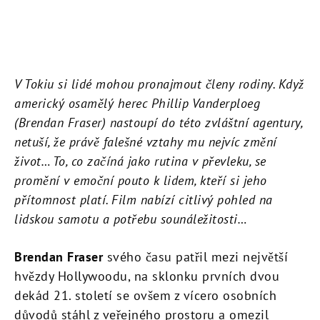
V Tokiu si lidé mohou pronajmout členy rodiny. Když
americký osamělý herec Phillip Vanderploeg
(Brendan Fraser) nastoupí do této zvláštní agentury,
netuší, že právě falešné vztahy mu nejvíc změní
život… To, co začíná jako rutina v převleku, se
promění v emoční pouto k lidem, kteří si jeho
přítomnost platí. Film nabízí citlivý pohled na
lidskou samotu a potřebu sounáležitosti…
Brendan Fraser
svého času patřil mezi největší
hvězdy Hollywoodu, na sklonku prvních dvou
dekád 21. století se ovšem z vícero osobních
důvodů stáhl z veřejného prostoru a omezil