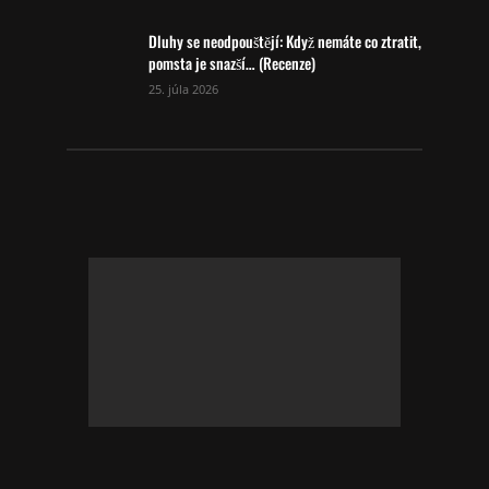
Dluhy se neodpouštějí: Když nemáte co ztratit,
pomsta je snazší… (Recenze)
25. júla 2026