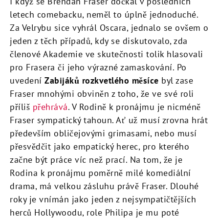
I když se Brendan Fraser dočkal v posledních
letech comebacku, neměl to úplně jednoduché.
Za Velrybu sice vyhrál Oscara, jednalo se ovšem o
jeden z těch případů, kdy se diskutovalo, zda
členové Akademie ve skutečnosti tolik hlasovali
pro Frasera či jeho výrazné zamaskování. Po
uvedení
Zabijáků rozkvetlého měsíce
byl zase
Fraser mnohými obviněn z toho, že ve své roli
příliš
přehrává
. V Rodině k pronájmu je nicméně
Fraser sympatický tahoun. Ať už musí zrovna hrát
především obličejovými grimasami, nebo musí
přesvědčit jako empatický herec, pro kterého
začne být práce víc než prací. Na tom, že je
Rodina k pronájmu poměrně milé komediální
drama, má velkou zásluhu právě Fraser. Dlouhé
roky je vnímán jako jeden z nejsympatičtějších
herců Hollywoodu, role Philipa je mu poté