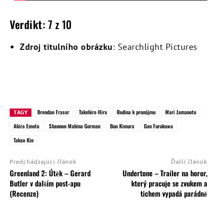
Verdikt
: 7 z 10
Zdroj titulního obrázku
: Searchlight Pictures
Brendan Fraser
Takehiro Hira
Rodina k pronájmu
Mari Jamanoto
TAGY
Akira Emoto
Shannon Mahina Gorman
Bun Kimura
Gan Furukawa
Takao Kin
Predchádzajúci článok
Ďalší článok
Greenland 2: Útěk – Gerard
Undertone – Trailer na horor,
Butler v dalším post-apu
který pracuje se zvukem a
(Recenze)
tichem vypadá parádně