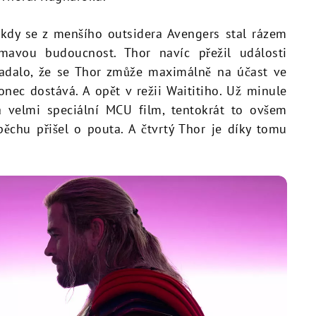
, kdy se z menšího outsidera Avengers stal rázem
mavou budoucnost. Thor navíc přežil události
adalo, že se Thor zmůže maximálně na účast ve
konec dostává. A opět v režii Waititiho. Už minule
ý a velmi speciální MCU film, tentokrát to ovšem
chu přišel o pouta. A čtvrtý Thor je díky tomu