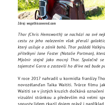
Zdroj: wegothiscovered.com
Thor (Chris Hemsworth) se nachází na své nejtě
cestu za jeho nalezením však přeruší galakti
který usiluje o zánik bohů. Thor požádá Valkýr
přítelkyni Jane Foster (Natalie Portman), kt
Mjolnir stejně jako mocný Thor. Společně se
tajemství Gorra a zastavili ho dříve než bude p
V roce 2017 nahradil u kormidla franšízy T
novozélanďan Taika Waititi. Tvůrce filmu j
Waititi se v jistých kruzích dočkává označen
vizuální stránkou a především má velmi spe
spousty lidem zkazil dojem právě i například