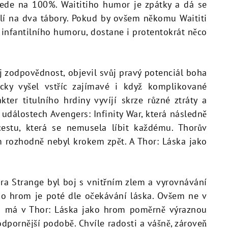
ede na 100%. Waititiho humor je zpátky a dá se
ělí na dva tábory. Pokud by ovšem někomu Waititi
 infantilního humoru, dostane i protentokrát něco
j zodpovědnost, objevil svůj pravý potenciál boha
ky vyšel vstříc zajímavé i když komplikované
ter titulního hrdiny vyvíjí skrze různé ztráty a
 událostech Avengers: Infinity War, která následně
estu, která se nemusela líbit každému. Thorův
 rozhodně nebyl krokem zpět. A Thor: Láska jako
 Strange byl boj s vnitřním zlem a vyrovnávání
ko hrom je poté dle očekávání láska. Ovšem ne v
ska má v Thor: Láska jako hrom poměrně výraznou
jodpornější podobě. Chvíle radosti a vášně, zároveň