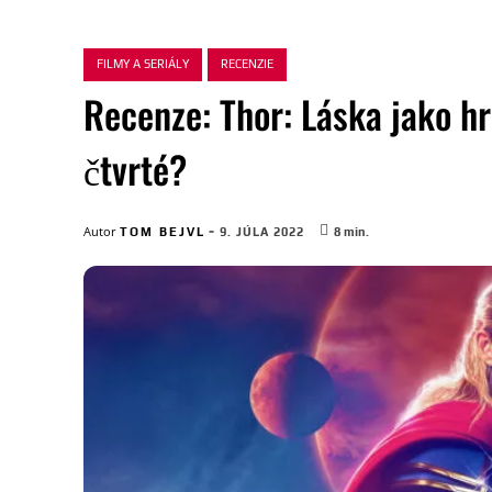
FILMY A SERIÁLY
RECENZIE
Recenze: Thor: Láska jako h
čtvrté?
-
Autor
TOM BEJVL
9. JÚLA 2022
8
min.