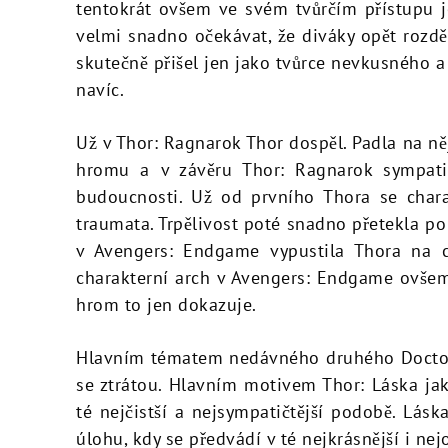
tentokrát ovšem ve svém tvůrčím přístupu j
velmi snadno očekávat, že diváky opět rozd
skutečně přišel jen jako tvůrce nevkusného a
navíc.
Už v Thor: Ragnarok Thor dospěl. Padla na ně
hromu a v závěru Thor: Ragnarok sympatic
budoucnosti. Už od prvního Thora se charak
traumata. Trpělivost poté snadno přetekla po
v Avengers: Endgame vypustila Thora na c
charakterní arch v Avengers: Endgame ovšem
hrom to jen dokazuje.
Hlavním tématem nedávného druhého Doctora
se ztrátou. Hlavním motivem Thor: Láska ja
té nejčistší a nejsympatičtější podobě. Lá
úlohu, kdy se předvádí v té nejkrásnější i ne