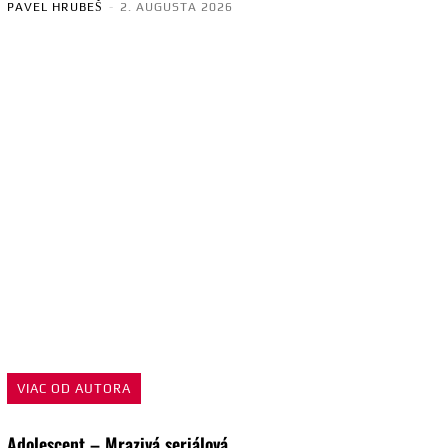
PAVEL HRUBEŠ
-
2. AUGUSTA 2026
VIAC OD AUTORA
Adolescent – Mrazivá seriálová