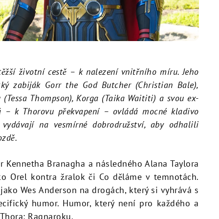
žší životní cestě – k nalezení vnitřního míru. Jeho
cký zabiják Gorr the God Butcher (Christian Bale),
u (Tessa Thompson), Korga (Taika Waititi) a svou ex-
erá – k Thorovu překvapení – ovládá mocné kladivo
 vydávají na vesmírné dobrodružství, aby odhalili
ozdě.
hor Kennetha Branagha a následného Alana Taylora
ako Orel kontra žralok či Co děláme v temnotách.
í jako Wes Anderson na drogách, který si vyhrává s
cifický humor. Humor, který není pro každého a
 Thora: Ragnaroku.