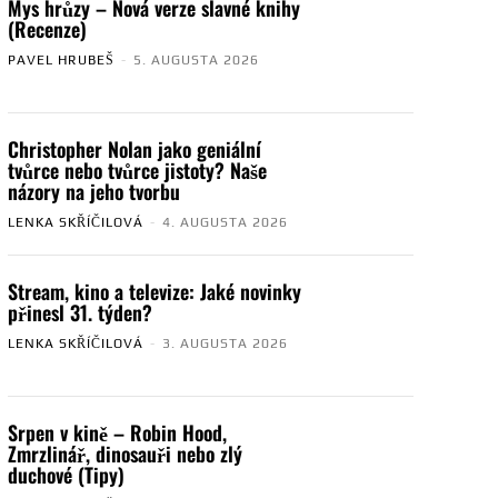
Mys hrůzy – Nová verze slavné knihy
(Recenze)
PAVEL HRUBEŠ
-
5. AUGUSTA 2026
Christopher Nolan jako geniální
tvůrce nebo tvůrce jistoty? Naše
názory na jeho tvorbu
LENKA SKŘÍČILOVÁ
-
4. AUGUSTA 2026
Stream, kino a televize: Jaké novinky
přinesl 31. týden?
LENKA SKŘÍČILOVÁ
-
3. AUGUSTA 2026
Srpen v kině – Robin Hood,
Zmrzlinář, dinosauři nebo zlý
duchové (Tipy)