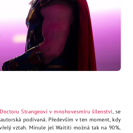
Doctoru Strangeovi v mnohovesmíru šílenství
, se
o autorská podívaná. Především v ten moment, kdy
vřelý vztah. Minule jel Waititi možná tak na 90%,