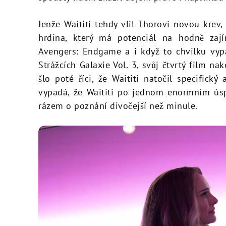
Jenže Waititi tehdy vlil Thorovi novou krev
hrdina, který má potenciál na hodně zají
Avengers: Endgame a i když to chvilku vyp
Strážcích Galaxie Vol. 3, svůj čtvrtý film na
šlo poté říci, že Waititi natočil specifick
vypadá, že Waititi po jednom enormním úspě
rázem o poznání divočejší než minule.