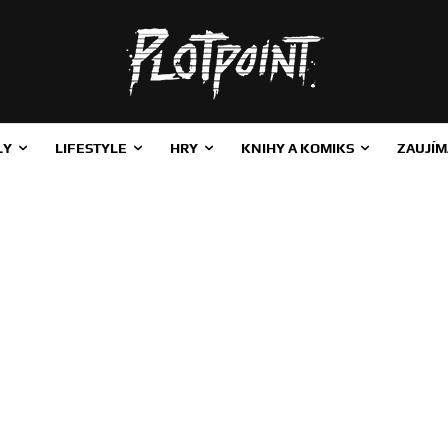
LY
LIFESTYLE
HRY
KNIHY A KOMIKS
ZAUJÍM