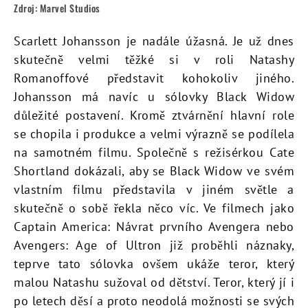
Zdroj: Marvel Studios
Scarlett Johansson je nadále úžasná. Je už dnes
skutečně velmi těžké si v roli Natashy
Romanoffové představit kohokoliv jiného.
Johansson má navíc u sólovky Black Widow
důležité postavení. Kromě ztvárnění hlavní role
se chopila i produkce a velmi výrazně se podílela
na samotném filmu. Společně s režisérkou Cate
Shortland dokázali, aby se Black Widow ve svém
vlastním filmu představila v jiném světle a
skutečně o sobě řekla něco víc. Ve filmech jako
Captain America: Návrat prvního Avengera nebo
Avengers: Age of Ultron již proběhli náznaky,
teprve tato sólovka ovšem ukáže teror, který
malou Natashu sužoval od dětství. Teror, který jí i
po letech děsí a proto neodolá možnosti se svých