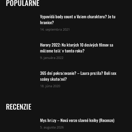
POPULÁRNE
Vypovídá body count o Vašem charakteru? Je tu
hranice?
14. septembra 2021
Horory 2022: Na ktorých 10 desivých filmov sa
môžeme tešiť v tomto roku?
9. januára 2022
365 dní pokračovanie? – Laura prežila? Boli sex
scény skutočné?
18. júna 2020
RECENZIE
Mys hrůzy – Nová verze slavné knihy (Recenze)
5. augusta 2026