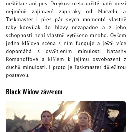
neštěkne ani pes. Dreykov zcela určitě patří mezi
nejméně zajímavé záporáky od Marvelu a
Taskmaster i přes pár svých momentů vlastně
taky kdovíjak do hlavy nezapadne a z jeho
schopnosti není vlastně vytěženo mnoho. Ovšem
jedna klíčová scéna s ním funguje a ještě více
dopomáhá s osvětlením minulosti Natashy
Romanoffové a klíčem k jejímu osvobození z
duchů minulosti. I proto je Taskmaster důležitou
postavou.
Black Widow závěrem