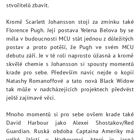
stvořitelů zbavit.
Kromě Scarlett Johansson stojí za zmínku také
Florence Pugh. Její postava Yelena Belova by se
měla v budoucnosti MCU stát jednou z důležitých
postav a proto potěší, že Pugh ve svém MCU
debutu září. Je v té roli naprosto úžasná a kromě
skvělé chemie s Johansson si spousty momentů
krade pro sebe. Především navíc nejde o kopií
Natashy Romanoffové a tato nová Black Widow
tak může v nadcházejících projektech předvést
ještě zajímavé věci.
Mnoho momentů si pro sebe ovšem krade také
David Harbour jako Alexei Shostakov/Red
Guardian. Ruská obdoba Captaina Ameriky má
velké štěstí v Harbourovi, který je jasná