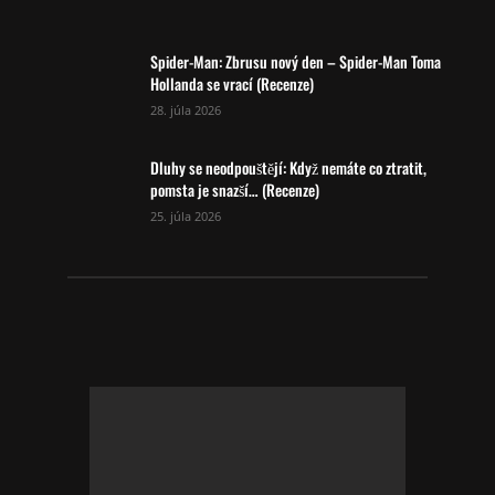
Spider-Man: Zbrusu nový den – Spider-Man Toma
Hollanda se vrací (Recenze)
28. júla 2026
Dluhy se neodpouštějí: Když nemáte co ztratit,
pomsta je snazší… (Recenze)
25. júla 2026