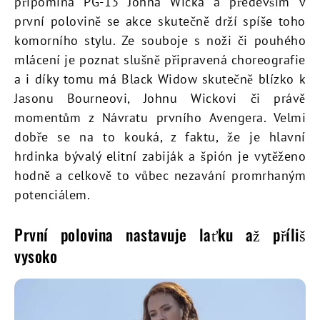
připomíná PG-13 Johna Wicka a především v
první polovině se akce skutečně drží spíše toho
komorního stylu. Ze souboje s noži či pouhého
mlácení je poznat slušně připravená choreografie
a i díky tomu má Black Widow skutečně blízko k
Jasonu Bourneovi, Johnu Wickovi či právě
momentům z Návratu prvního Avengera. Velmi
dobře se na to kouká, z faktu, že je hlavní
hrdinka bývalý elitní zabiják a špión je vytěženo
hodně a celkově to vůbec nezavání promrhaným
potenciálem.
První polovina nastavuje laťku až příliš
vysoko