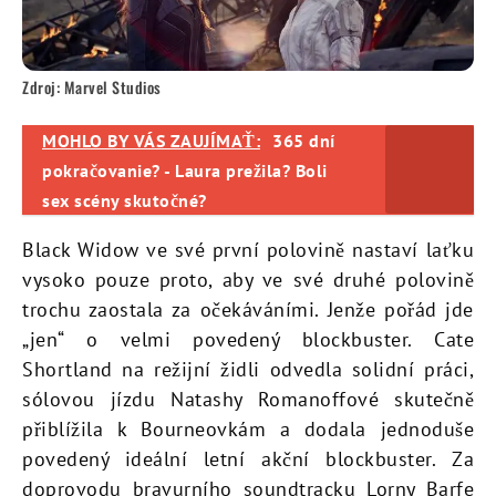
Zdroj: Marvel Studios
MOHLO BY VÁS ZAUJÍMAŤ:
365 dní
pokračovanie? - Laura prežila? Boli
sex scény skutočné?
Black Widow ve své první polovině nastaví laťku
vysoko pouze proto, aby ve své druhé polovině
trochu zaostala za očekáváními. Jenže pořád jde
„jen“ o velmi povedený blockbuster. Cate
Shortland na režijní židli odvedla solidní práci,
sólovou jízdu Natashy Romanoffové skutečně
přiblížila k Bourneovkám a dodala jednoduše
povedený ideální letní akční blockbuster. Za
doprovodu bravurního soundtracku Lorny Barfe