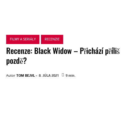
FILMY A SERIÁLY
RECENZIE
Recenze: Black Widow – Přichází příliš
pozdě?
-
Autor
TOM BEJVL
8. JÚLA 2021
9
min.