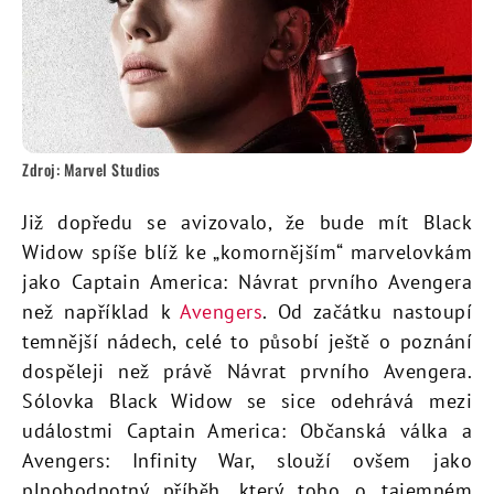
Zdroj: Marvel Studios
Již dopředu se avizovalo, že bude mít Black
Widow spíše blíž ke „komornějším“ marvelovkám
jako Captain America: Návrat prvního Avengera
než například k
Avengers
. Od začátku nastoupí
temnější nádech, celé to působí ještě o poznání
dospěleji než právě Návrat prvního Avengera.
Sólovka Black Widow se sice odehrává mezi
událostmi Captain America: Občanská válka a
Avengers: Infinity War, slouží ovšem jako
plnohodnotný příběh, který toho o tajemném