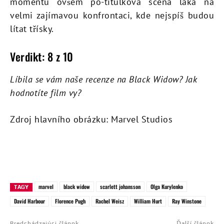
momentu ovšem po-titulková scéna láká na
velmi zajímavou konfrontaci, kde nejspíš budou
lítat třísky.
Verdikt: 8 z 10
Líbila se vám naše recenze na Black Widow? Jak
hodnotíte film vy?
Zdroj hlavního obrázku: Marvel Studios
marvel
black widow
scarlett johansson
Olga Kurylenko
TAGY
David Harbour
Florence Pugh
Rachel Weisz
William Hurt
Ray Winstone
Predchádzajúci článok
Ďalší článok