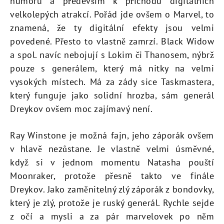
humoru a především k příchodu digitálních
velkolepých atrakcí. Pořád jde ovšem o Marvel, to
znamená, že ty digitální efekty jsou velmi
povedené. Přesto to vlastně zamrzí. Black Widow
a spol. navíc nebojují s Lokim či Thanosem, nýbrž
pouze s generálem, který má nitky na velmi
vysokých místech. Má za zády sice Taskmastera,
který funguje jako solidní hrozba, sám generál
Dreykov ovšem moc zajímavý není.
Ray Winstone je možná fajn, jeho záporák ovšem
v hlavě nezůstane. Je vlastně velmi úsměvné,
když si v jednom momentu Natasha pouští
Moonraker, protože přesně takto ve finále
Dreykov. Jako zaměnitelný zlý záporák z bondovky,
který je zlý, protože je ruský generál. Rychle sejde
z očí a mysli a za pár marvelovek po něm