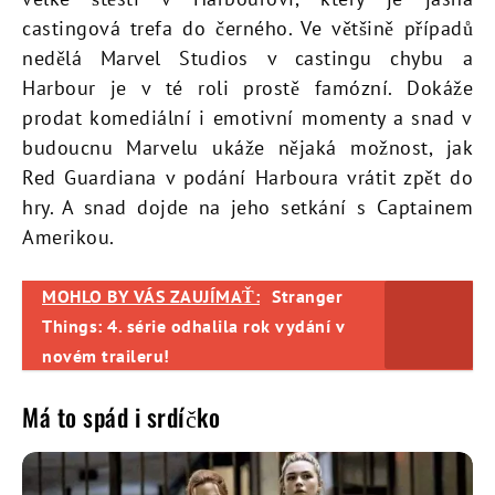
castingová trefa do černého. Ve většině případů
nedělá Marvel Studios v castingu chybu a
Harbour je v té roli prostě famózní. Dokáže
prodat komediální i emotivní momenty a snad v
budoucnu Marvelu ukáže nějaká možnost, jak
Red Guardiana v podání Harboura vrátit zpět do
hry. A snad dojde na jeho setkání s Captainem
Amerikou.
MOHLO BY VÁS ZAUJÍMAŤ:
Stranger
Things: 4. série odhalila rok vydání v
novém traileru!
Má to spád i srdíčko