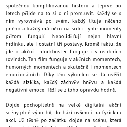
společnou komplikovanou historii a teprve po
letech přijde na to si o ní promluvit. Každý se s
ním vyrovnává po svém, každý lituje něčeho
jiného a každý má něco na srdci. Tyhle momenty
přitom fungují. Nepolidšťují nejen hlavní
hrdinku, ale i ostatní tři postavy. Kromě faktu, že
jde o akční blockbuster funguje i v osobních
rovinách. Ten film funguje v akčních momentech,
humorných momentech a skutečně i momentech
emocionálních. Díky těm výkonům se dá uvěřit
každá slzička, každý záchvěv hněvu a každá
negativní emoce. Těží se z toho opravdu hodně.
Dojde pochopitelně na velké digitální akční
scény plné výbuchů, dochází ovšem i na fyzickou
akci. Už těsně po začátku dojde na scénu, která