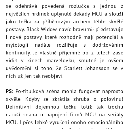
se odehrává povedená rozlučka s jednou z
největších hrdinek uplynulé dekády MCU a slouží
jako tečka za příběhovým archem téhle skvělé
postavy. Black Widow navíc bravurně představuje
i nové postavy, které rozhodně mají potenciál a
mytologii nadále rozšiřuje s dodržováním
kontinuity. Je vlastně příjemné po 2 letech zase
vidět v kinech marvelovku, smutné je ovšem
uvědomění si toho, že Scarlett Johansson se v
nich už jen tak neobjeví.
PS:
Po-titulková scéna mohla fungovat naprosto
skvěle. Kdyby se zkrátila zhruba o polovinu!
Definitivní dojemnou tečku totiž tak trochu
naruší snaha o napojení filmů MCU na seriály
MCU. I přes lehké vyrušení onoho emocionálního