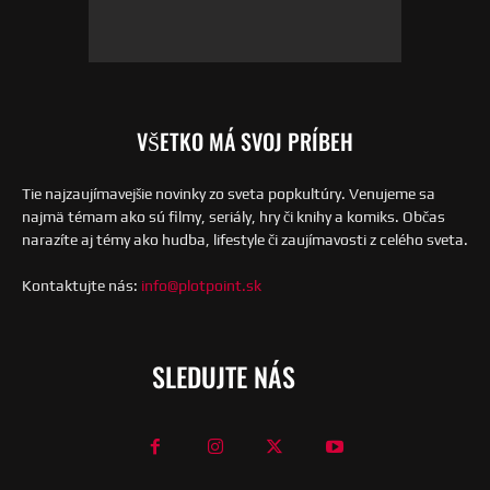
VŠETKO MÁ SVOJ PRÍBEH
Tie najzaujímavejšie novinky zo sveta popkultúry. Venujeme sa
najmä témam ako sú filmy, seriály, hry či knihy a komiks. Občas
narazíte aj témy ako hudba, lifestyle či zaujímavosti z celého sveta.
Kontaktujte nás:
info@plotpoint.sk
SLEDUJTE NÁS