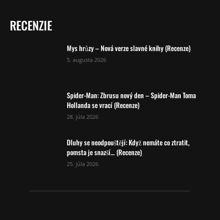
RECENZIE
Mys hrůzy – Nová verze slavné knihy (Recenze)
5. augusta 2026
Spider-Man: Zbrusu nový den – Spider-Man Toma
Hollanda se vrací (Recenze)
28. júla 2026
Dluhy se neodpouštějí: Když nemáte co ztratit,
pomsta je snazší… (Recenze)
25. júla 2026