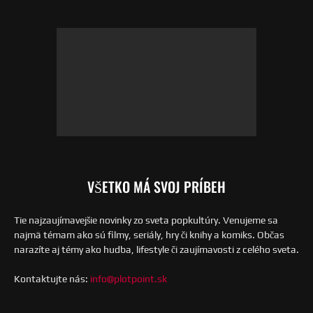
VŠETKO MÁ SVOJ PRÍBEH
Tie najzaujímavejšie novinky zo sveta popkultúry. Venujeme sa
najmä témam ako sú filmy, seriály, hry či knihy a komiks. Občas
narazíte aj témy ako hudba, lifestyle či zaujímavosti z celého sveta.
Kontaktujte nás:
info@plotpoint.sk