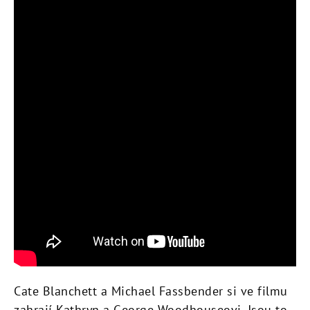
Cate Blanchett a Michael Fassbender si ve filmu
zahrají Kathryn a George Woodhouseovi. Jsou to