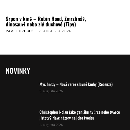
Srpen v kině – Robin Hood, Zmrzlinář,
dinosauři nebo zlý duchové (Tipy)
PAVEL HRUBEŠ
-
2. AUGUSTA 2026
NOVINKY
Mys hrůzy – Nová verze slavné knihy (Recenze)
5. augusta 2026
Christopher Nolan jako geniální tvůrce nebo tvůrce
jistoty? Naše názory na jeho tvorbu
4. augusta 2026