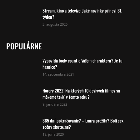
Stream, kino a televize: Jaké novinky přinesl 31.
týden?
3. augusta 2026
POPULÁRNE
Vypovídá body count o Vašem charakteru? Je tu
hranice?
14. septembra 2021
Horory 2022: Na ktorých 10 desivých filmov sa
môžeme tešiť v tomto roku?
9. januára 2022
365 dní pokračovanie? – Laura prežila? Boli sex
scény skutočné?
18. júna 2020