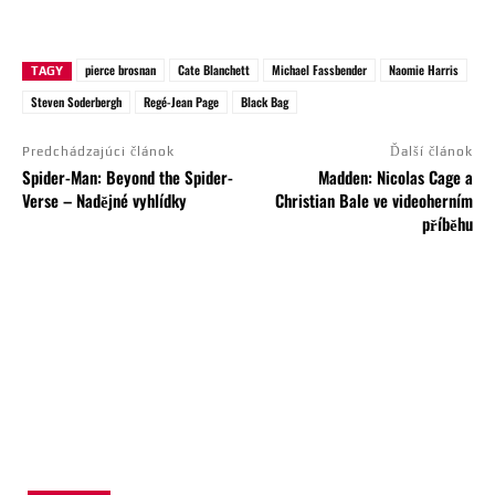
pierce brosnan
Cate Blanchett
Michael Fassbender
Naomie Harris
TAGY
Steven Soderbergh
Regé-Jean Page
Black Bag
Predchádzajúci článok
Ďalší článok
Spider-Man: Beyond the Spider-
Madden: Nicolas Cage a
Verse – Nadějné vyhlídky
Christian Bale ve videoherním
příběhu