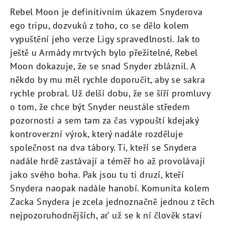
Rebel Moon je definitivním úkazem Snyderova
ego tripu, dozvuků z toho, co se dělo kolem
vypuštění jeho verze Ligy spravedlnosti. Jak to
ještě u Armády mrtvých bylo přežitelné, Rebel
Moon dokazuje, že se snad Snyder zbláznil. A
někdo by mu měl rychle doporučit, aby se sakra
rychle probral. Už delší dobu, že se šíří promluvy
o tom, že chce být Snyder neustále středem
pozornosti a sem tam za čas vypouští kdejaký
kontroverzní výrok, který nadále rozděluje
společnost na dva tábory. Ti, kteří se Snydera
nadále hrdě zastávají a téměř ho až provolávají
jako svého boha. Pak jsou tu ti druzí, kteří
Snydera naopak nadále hanobí. Komunita kolem
Zacka Snydera je zcela jednoznačně jednou z těch
nejpozoruhodnějších, ať už se k ní člověk staví