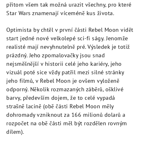
přitom všem tak možná urazit všechny, pro které
Star Wars znamenají víceméně kus života.
Optimista by chtěl v první části Rebel Moon vidět
start jedné nové velkolepé sci-fi ságy. Jenomže
realisté mají nevyhnutelně pré. Výsledek je totiž
prázdný. Jeho zpomalovačky jsou snad
nejsměšnější v historii celé jeho kariéry, jeho
vizuál poté sice vždy patřil mezi silné stránky
jeho filmů, v Rebel Moon je ovšem vyloženě
odporný. Několik rozmazaných záběrů, ošklivé
barvy, především dojem, že to celé vypadá
strašně lacině (obě části Rebel Moon měly
dohromady vzniknout za 166 milionů dolarů a
rozpočet na obě části měl být rozdělen rovným
dílem).