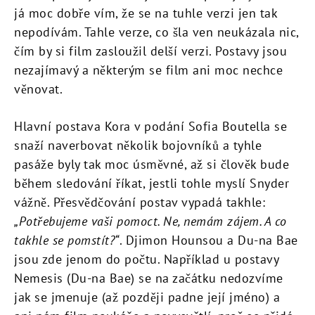
já moc dobře vím, že se na tuhle verzi jen tak
nepodívám. Tahle verze, co šla ven neukázala nic,
čím by si film zasloužil delší verzi. Postavy jsou
nezajímavý a některým se film ani moc nechce
věnovat.
Hlavní postava Kora v podání Sofia Boutella se
snaží naverbovat několik bojovníků a tyhle
pasáže byly tak moc úsměvné, až si člověk bude
během sledování říkat, jestli tohle myslí Snyder
vážně. Přesvědčování postav vypadá takhle:
„Potřebujeme vaši pomoct. Ne, nemám zájem. A co
takhle se pomstít?“
. Djimon Hounsou a Du-na Bae
jsou zde jenom do počtu. Například u postavy
Nemesis (Du-na Bae) se na začátku nedozvíme
jak se jmenuje (až později padne její jméno) a