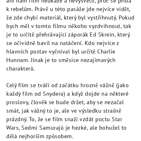
ani nám film neukáže a nevysvětlí, proč se přidá
k rebelům. Právě u této pasáže jde nejvíce vidět,
že zde chybí materiál, který byl vystřihnutý. Pokud
bych měl v tomto filmu někoho vyzdvihnout, tak
je to určitě přehrávající záporák Ed Skrein, který
se očividně bavil na natáčení. Kdo nejvíce z
hlavních postav vyčníval byl určitě Charlie
Hunnam. Jinak je to směsice nezajímavých
charakterů.
Celý film se tváří od začátku hrozně vážně (jako
každý film od Snydera) a když dojde na některé
proslovy, člověk se bude držet, aby se nezačal
smát, jak vážný to je, ale ve výsledku strašně
prázdný. To, že se film snaží vzdát poctu Star
Wars, Sedmi Samurajů je hezké, ale bohužel to
dělá nejhorším způsobem.