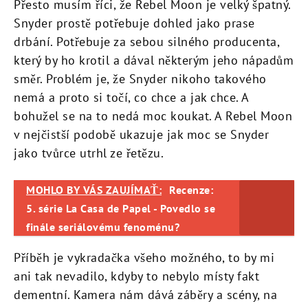
Přesto musím říci, že Rebel Moon je velký špatný.
Snyder prostě potřebuje dohled jako prase
drbání. Potřebuje za sebou silného producenta,
který by ho krotil a dával některým jeho nápadům
směr. Problém je, že Snyder nikoho takového
nemá a proto si točí, co chce a jak chce. A
bohužel se na to nedá moc koukat. A Rebel Moon
v nejčistší podobě ukazuje jak moc se Snyder
jako tvůrce utrhl ze řetězu.
MOHLO BY VÁS ZAUJÍMAŤ:
Recenze:
5. série La Casa de Papel - Povedlo se
finále seriálovému fenoménu?
Příběh je vykradačka všeho možného, to by mi
ani tak nevadilo, kdyby to nebylo místy fakt
dementní. Kamera nám dává záběry a scény, na