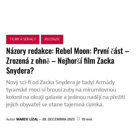
FILMY A SERIÁLY
RECENZIE
Názory redakce: Rebel Moon: První část –
Zrozená z ohně – Nejhorší film Zacka
Snydera?
Nový sci-fi od Zacka Snydera je tady! Armády
tyranské moci si brousí zuby na mírumilovnou
kolonii na okraji galaxie a jedinou nadějí na přežití
jejích obyvatel se stane tajemná cizinka.
-
Autor
MAREK LÍZAL
28. DECEMBRA 2023
10
min.