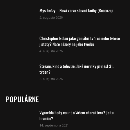
Mys hrůzy – Nová verze slavné knihy (Recenze)
5. augusta 2026
Christopher Nolan jako geniální tvůrce nebo tvůrce
jistoty? Naše názory na jeho tvorbu
4. augusta 2026
Stream, kino a televize: Jaké novinky přinesl 31.
týden?
3. augusta 2026
POPULÁRNE
Vypovídá body count o Vašem charakteru? Je tu
hranice?
14. septembra 2021