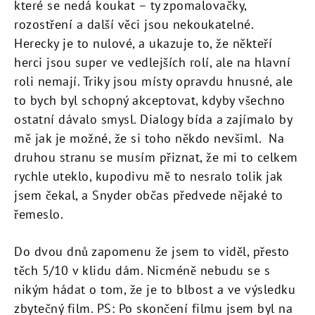
které se nedá koukat – ty zpomalovačky,
rozostření a další věci jsou nekoukatelné.
Herecky je to nulové, a ukazuje to, že někteří
herci jsou super ve vedlejších rolí, ale na hlavní
roli nemají. Triky jsou místy opravdu hnusné, ale
to bych byl schopný akceptovat, kdyby všechno
ostatní dávalo smysl. Dialogy bída a zajímalo by
mě jak je možné, že si toho někdo nevšiml. Na
druhou stranu se musím přiznat, že mi to celkem
rychle uteklo, kupodivu mě to nesralo tolik jak
jsem čekal, a Snyder občas předvede nějaké to
řemeslo.
Do dvou dnů zapomenu že jsem to viděl, přesto
těch 5/10 v klidu dám. Nicméně nebudu se s
nikým hádat o tom, že je to blbost a ve výsledku
zbytečný film. PS: Po skončení filmu jsem byl na