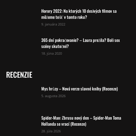
Horory 2022: Na ktorých 10 desivých filmov sa
môžeme tešiť v tomto roku?
9. januára 2022
365 dní pokračovanie? – Laura prežila? Boli sex
scény skutočné?
18. júna 2020
RECENZIE
Mys hrůzy – Nová verze slavné knihy (Recenze)
5. augusta 2026
Spider-Man: Zbrusu nový den – Spider-Man Toma
Hollanda se vrací (Recenze)
28. júla 2026