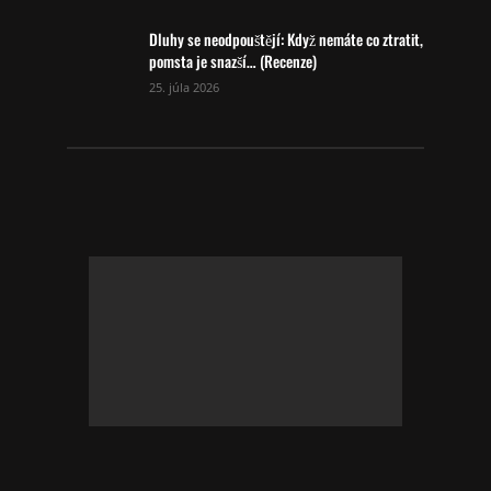
Dluhy se neodpouštějí: Když nemáte co ztratit,
pomsta je snazší… (Recenze)
25. júla 2026