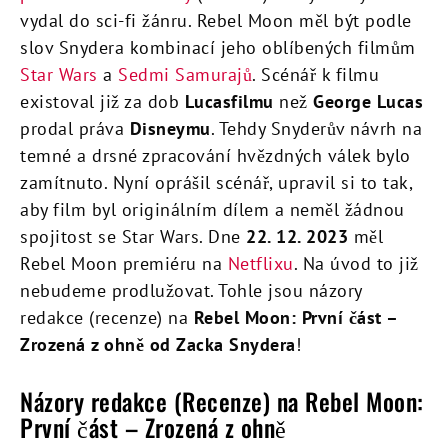
vydal do sci-fi žánru. Rebel Moon měl být podle
slov Snydera kombinací jeho oblíbených filmům
Star Wars
a
Sedmi Samurajů
. Scénář k filmu
existoval již za dob
Lucasfilmu
než
George Lucas
prodal práva
Disneymu
. Tehdy Snyderův návrh na
temné a drsné zpracování hvězdných válek bylo
zamítnuto. Nyní oprášil scénář, upravil si to tak,
aby film byl originálním dílem a neměl žádnou
spojitost se Star Wars. Dne
22. 12. 2023
měl
Rebel Moon premiéru na
Netflixu
. Na úvod to již
nebudeme prodlužovat. Tohle jsou názory
redakce (recenze) na
Rebel Moon: První část –
Zrozená z ohně od Zacka Snydera
!
Názory redakce (Recenze) na Rebel Moon:
První část – Zrozená z ohně