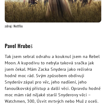
zdroj: Netflix
Pavel Hrubeš
Tak jsem sebral odvahu a kouknul jsem na Rebel
Moon. A kupodivu to nebyla taková sračka jak
jsem čekal. Mám Zacka Snydera jako režiséra
hodně moc rád. Svým způsobem obdivuji
Snyderův zápal pro věc, jeho nadšení, jeho
fanouškovský přístup a další věci. Opravdu hodně
moc mám rád nějaké starší Snyderovy věci –
Watchmen, 300, Úsvit mrtvých nebo Muž z oceli.