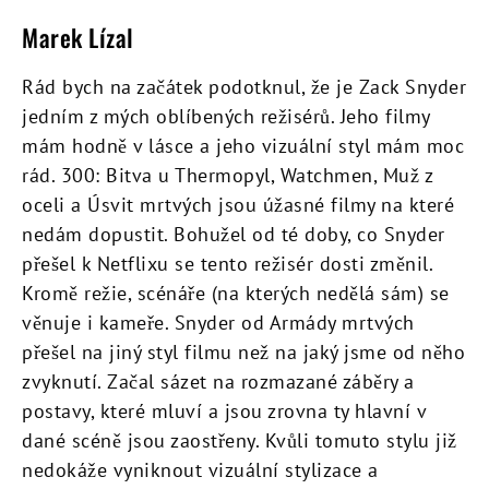
Marek Lízal
Rád bych na začátek podotknul, že je Zack Snyder
jedním z mých oblíbených režisérů. Jeho filmy
mám hodně v lásce a jeho vizuální styl mám moc
rád. 300: Bitva u Thermopyl, Watchmen, Muž z
oceli a Úsvit mrtvých jsou úžasné filmy na které
nedám dopustit. Bohužel od té doby, co Snyder
přešel k Netflixu se tento režisér dosti změnil.
Kromě režie, scénáře (na kterých nedělá sám) se
věnuje i kameře. Snyder od Armády mrtvých
přešel na jiný styl filmu než na jaký jsme od něho
zvyknutí. Začal sázet na rozmazané záběry a
postavy, které mluví a jsou zrovna ty hlavní v
dané scéně jsou zaostřeny. Kvůli tomuto stylu již
nedokáže vyniknout vizuální stylizace a