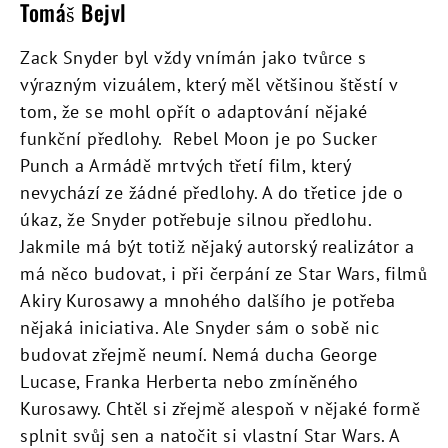
Tomáš Bejvl
Zack Snyder byl vždy vnímán jako tvůrce s
výrazným vizuálem, který měl většinou štěstí v
tom, že se mohl opřít o adaptování nějaké
funkční předlohy. Rebel Moon je po Sucker
Punch a Armádě mrtvých třetí film, který
nevychází ze žádné předlohy. A do třetice jde o
úkaz, že Snyder potřebuje silnou předlohu.
Jakmile má být totiž nějaký autorský realizátor a
má něco budovat, i při čerpání ze Star Wars, filmů
Akiry Kurosawy a mnohého dalšího je potřeba
nějaká iniciativa. Ale Snyder sám o sobě nic
budovat zřejmě neumí. Nemá ducha George
Lucase, Franka Herberta nebo zmíněného
Kurosawy. Chtěl si zřejmě alespoň v nějaké formě
splnit svůj sen a natočit si vlastní Star Wars. A