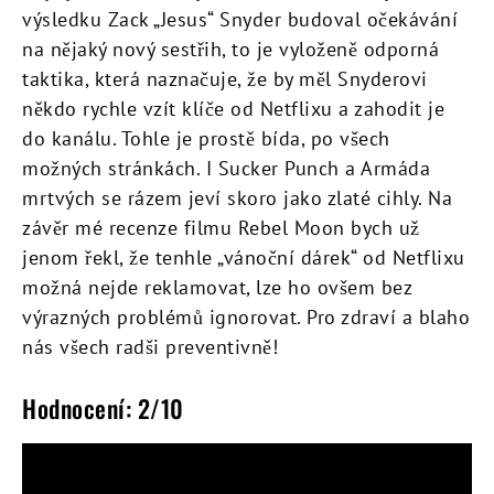
výsledku Zack „Jesus“ Snyder budoval očekávání
na nějaký nový sestřih, to je vyloženě odporná
taktika, která naznačuje, že by měl Snyderovi
někdo rychle vzít klíče od Netflixu a zahodit je
do kanálu. Tohle je prostě bída, po všech
možných stránkách. I Sucker Punch a Armáda
mrtvých se rázem jeví skoro jako zlaté cihly. Na
závěr mé recenze filmu Rebel Moon bych už
jenom řekl, že tenhle „vánoční dárek“ od Netflixu
možná nejde reklamovat, lze ho ovšem bez
výrazných problémů ignorovat. Pro zdraví a blaho
nás všech radši preventivně!
Hodnocení: 2/10