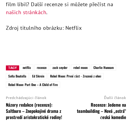
film líbil? Další recenze si můžete přečíst na
našich stránkách
.
Zdroj titulního obrázku: Netflix
netflix
recenze
zack snyder
rebel moon
Charlie Hunnam
TAGY
Sofia Boutella
Ed Skrein
Rebel Moon: První část - Zrozená z ohně
Rebel Moon: Part One – A Child of Fire
Predchádzajúci článok
Ďalší článok
Názory redakce (recenze):
Recenze: Jedeme na
Saltburn – Znepokojivé drama z
teambuilding – Nová „ostrá“
prostředí aristokratické rodiny!
česká komedie