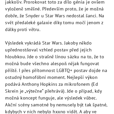
jakkoliv. Prorokovat toto za dílo génia je ovšem
vyloženě směšné. Především proto, že je možná
dobře, že Snyder u Star Wars nedostal šanci. Na
svět předaleké galaxie díky tomu močí jenom z
dálky proti větru.
Výsledek vykrádá Star Wars. Jakoby někdo
upřednostňoval vzhled postav před jejich
hloubkou. Jde o strašně línou sázku na to, že to
možná bude všechno alespoň nějak fungovat
příště. I přes přítomnost LGBTQ+ postav dojde na
ostudný homofóbní moment. Nejlepší výkon
podává Anthony Hopkins za mikrofonem (Ed
Skrein je „výtečne“ přehrává). Jde o případ, kdy
možná koncept funguje, ale výsledek vůbec.
Akční scény samotné by nemusely být tak špatné,
kdybych v nich nebylo hxxno vidět. A aby ve