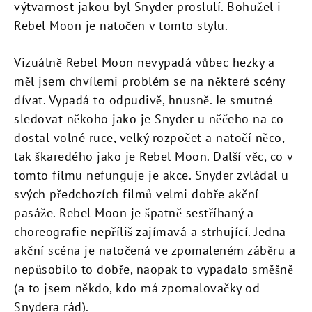
výtvarnost jakou byl Snyder proslulí. Bohužel i
Rebel Moon je natočen v tomto stylu.
Vizuálně Rebel Moon nevypadá vůbec hezky a
měl jsem chvílemi problém se na některé scény
dívat. Vypadá to odpudivě, hnusně. Je smutné
sledovat někoho jako je Snyder u něčeho na co
dostal volné ruce, velký rozpočet a natočí něco,
tak škaredého jako je Rebel Moon. Další věc, co v
tomto filmu nefunguje je akce. Snyder zvládal u
svých předchozích filmů velmi dobře akční
pasáže. Rebel Moon je špatně sestříhaný a
choreografie nepříliš zajímavá a strhující. Jedna
akční scéna je natočená ve zpomaleném záběru a
nepůsobilo to dobře, naopak to vypadalo směšně
(a to jsem někdo, kdo má zpomalovačky od
Snydera rád).