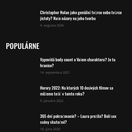
Christopher Nolan jako geniální tvůrce nebo tvůrce
jistoty? Naše názory na jeho tvorbu
4. augusta 2026
POPULÁRNE
Vypovídá body count o Vašem charakteru? Je tu
hranice?
14. septembra 2021
Horory 2022: Na ktorých 10 desivých filmov sa
môžeme tešiť v tomto roku?
9. januára 2022
365 dní pokračovanie? – Laura prežila? Boli sex
scény skutočné?
18. júna 2020