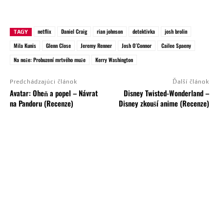
netflix
Daniel Craig
rian johnson
detektivka
josh brolin
TAGY
Mila Kunis
Glenn Close
Jeremy Renner
Josh O´Connor
Cailee Spaeny
Na nože: Probuzení mrtvého muže
Kerry Washington
Predchádzajúci článok
Ďalší článok
Avatar: Oheň a popel – Návrat
Disney Twisted-Wonderland –
na Pandoru (Recenze)
Disney zkouší anime (Recenze)