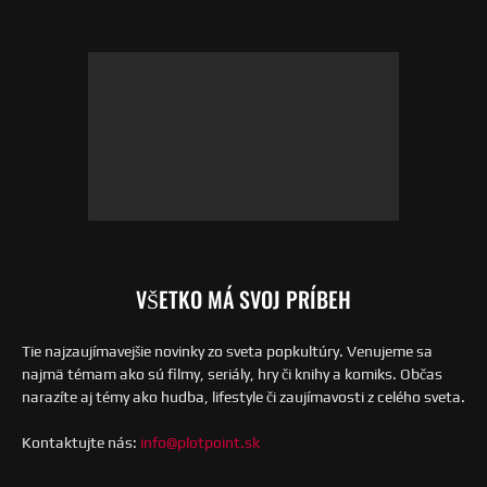
VŠETKO MÁ SVOJ PRÍBEH
Tie najzaujímavejšie novinky zo sveta popkultúry. Venujeme sa
najmä témam ako sú filmy, seriály, hry či knihy a komiks. Občas
narazíte aj témy ako hudba, lifestyle či zaujímavosti z celého sveta.
Kontaktujte nás:
info@plotpoint.sk