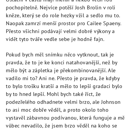
pochopitelně. Nejvíce potěší Josh Brolin v roli
kněze, který se do role hezky vžil a sedlo mu to.
Naopak zamrzí menší prostor pro Cailee Spaeny.
Přesto všichni podávají velmi dobré výkony a
vidět tyto tváře vedle sebe je hodně fajn.
Pokud bych měl snímku něco vytknout, tak je
pravda, že to je ke konci natahovanější, než by
mělo být a zápletka je překombinovanější. Ale
vadilo mi to? Ani ne. Přesto je pravda, že kdyby
to bylo trošku kratší a mělo to lepší gradaci bylo
by to hned lepší. Mohl bych také říct, že
podezřelého odhadnete velmi brzo, ale Johnson
to asi moc dobře věděl, a proto okolo toho
vystavěl zábavnou podívanou, která funguje a mě
vůbec nevadilo, že jsem brzo věděl na koho se