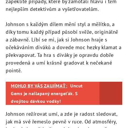
zapeklité případy, které by zamotali hlavu i těm
nejlepším detektivům a vyšetřovatelům.
Johnson s každým dílem mění styl a měřítko, a
díky tomu každý případ působí svěže, originálně
a zábavně. Líbí se mi, jak si Johnson hraje s
očekáváním diváků a dovede moc hezky klamat a
překvapovat. Ta hra s diváky je opravdu dobře
provedená a umí krásně gradovat k nečekané
pointě.
MOHLO BY VÁS ZAUJÍMAŤ:
Uncut
Gems je našlapaný energeťák. S
dvojitou dávkou vodky!
Johnson režírovat umí, a zde je radost sledovat,
jak má své řemeslo pevně v ruce. Od atmosféry,