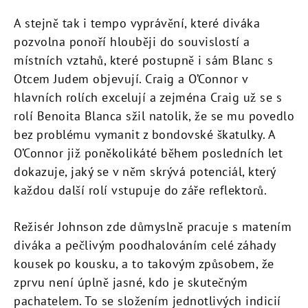
A stejně tak i tempo vyprávění, které diváka
pozvolna ponoří hlouběji do souvislostí a
místních vztahů, které postupně i sám Blanc s
Otcem Judem objevují. Craig a O’Connor v
hlavních rolích excelují a zejména Craig už se s
rolí Benoita Blanca sžil natolik, že se mu povedlo
bez problému vymanit z bondovské škatulky. A
O’Connor již poněkolikáté během posledních let
dokazuje, jaký se v něm skrývá potenciál, který
každou další rolí vstupuje do záře reflektorů.
Režisér Johnson zde důmyslně pracuje s matením
diváka a pečlivým poodhalováním celé záhady
kousek po kousku, a to takovým způsobem, že
zprvu není úplně jasné, kdo je skutečným
pachatelem. To se složením jednotlivých indicií