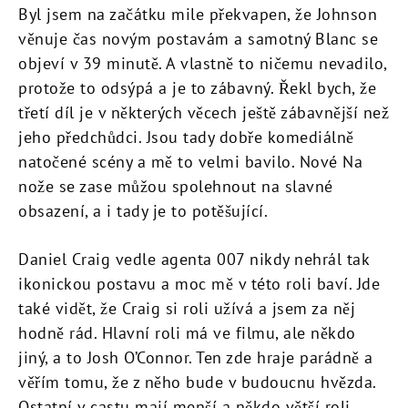
Byl jsem na začátku mile překvapen, že Johnson
věnuje čas novým postavám a samotný Blanc se
objeví v 39 minutě. A vlastně to ničemu nevadilo,
protože to odsýpá a je to zábavný. Řekl bych, že
třetí díl je v některých věcech ještě zábavnější než
jeho předchůdci. Jsou tady dobře komediálně
natočené scény a mě to velmi bavilo. Nové Na
nože se zase můžou spolehnout na slavné
obsazení, a i tady je to potěšující.
Daniel Craig vedle agenta 007 nikdy nehrál tak
ikonickou postavu a moc mě v této roli baví. Jde
také vidět, že Craig si roli užívá a jsem za něj
hodně rád. Hlavní roli má ve filmu, ale někdo
jiný, a to Josh O’Connor. Ten zde hraje parádně a
věřím tomu, že z něho bude v budoucnu hvězda.
Ostatní v castu mají menší a někdo větší roli