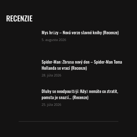
RECENZIE
Mys hrůzy – Nová verze slavné knihy (Recenze)
5. augusta 2026
Spider-Man: Zbrusu nový den – Spider-Man Toma
Hollanda se vrací (Recenze)
28. júla 2026
Dluhy se neodpouštějí: Když nemáte co ztratit,
pomsta je snazší… (Recenze)
25. júla 2026