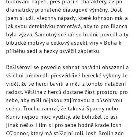
budování napětí, přes práci s charaktery, až po
dramaticky pronášené dialogové výměny. Dost
jsem si užil všechny nápady, které Johnson má, a
jak svou detektivku zamotává, aby to pro Blanca
byla výzva. Samotný scénář se hodně povedl a ty
biblické motivy a celkový aspekt víry v Boha k
příběhu sedl a hezky osvěžil zápletku.
Režisérovi se povedlo sehnat parádní obsazení a
všichni předvedli přesvědčivé herecké výkony. Je
vidět, že se herci bavili a měli z tohoto natáčení
radost. Většina z herců dostane část prostoru pro
sebe, aby měli nějakou zajímavou a působivou
scénu. Trochu zamrzí, že taková Spaeny nebo
Kunis nejsou moc využitý, ale bohužel to asi
jinak nešlo. Film si pro sebe hodně krade Josh
O’Connor, který má stěžejní roli. Josh Brolin zde