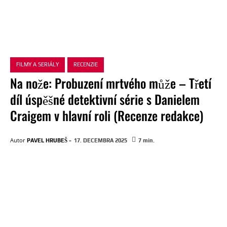
FILMY A SERIÁLY
RECENZIE
Na nože: Probuzení mrtvého může – Třetí
díl úspěšné detektivní série s Danielem
Craigem v hlavní roli (Recenze redakce)
-
Autor
PAVEL HRUBEŠ
17. DECEMBRA 2025
7
min.