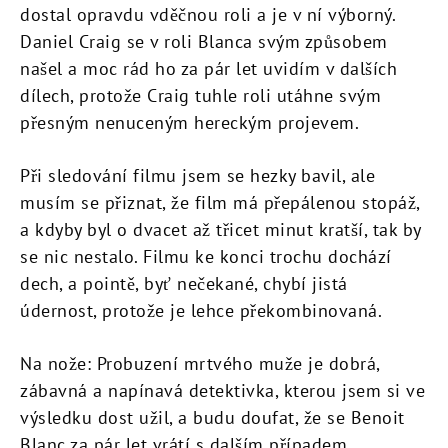
dostal opravdu vděčnou roli a je v ní výborný.
Daniel Craig se v roli Blanca svým způsobem
našel a moc rád ho za pár let uvidím v dalších
dílech, protože Craig tuhle roli utáhne svým
přesným nenuceným hereckým projevem.
Při sledování filmu jsem se hezky bavil, ale
musím se přiznat, že film má přepálenou stopáž,
a kdyby byl o dvacet až třicet minut kratší, tak by
se nic nestalo. Filmu ke konci trochu dochází
dech, a pointě, byť nečekané, chybí jistá
údernost, protože je lehce překombinovaná.
Na nože: Probuzení mrtvého muže je dobrá,
zábavná a napínavá detektivka, kterou jsem si ve
výsledku dost užil, a budu doufat, že se Benoit
Blanc za pár let vrátí s dalším případem.