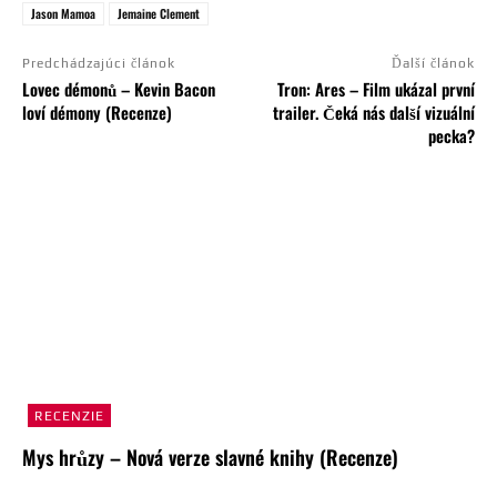
Jason Mamoa
Jemaine Clement
Predchádzajúci článok
Ďalší článok
Lovec démonů – Kevin Bacon
Tron: Ares – Film ukázal první
loví démony (Recenze)
trailer. Čeká nás další vizuální
pecka?
RECENZIE
Mys hrůzy – Nová verze slavné knihy (Recenze)