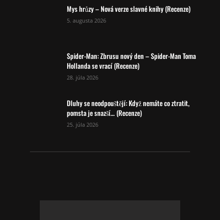
Mys hrůzy – Nová verze slavné knihy (Recenze)
5. augusta 2026
Spider-Man: Zbrusu nový den – Spider-Man Toma
Hollanda se vrací (Recenze)
28. júla 2026
Dluhy se neodpouštějí: Když nemáte co ztratit,
pomsta je snazší… (Recenze)
25. júla 2026