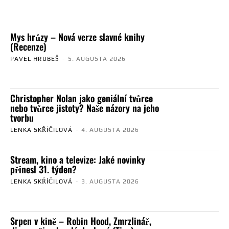
Mys hrůzy – Nová verze slavné knihy
(Recenze)
PAVEL HRUBEŠ
-
5. AUGUSTA 2026
Christopher Nolan jako geniální tvůrce
nebo tvůrce jistoty? Naše názory na jeho
tvorbu
LENKA SKŘÍČILOVÁ
-
4. AUGUSTA 2026
Stream, kino a televize: Jaké novinky
přinesl 31. týden?
LENKA SKŘÍČILOVÁ
-
3. AUGUSTA 2026
Srpen v kině – Robin Hood, Zmrzlinář,