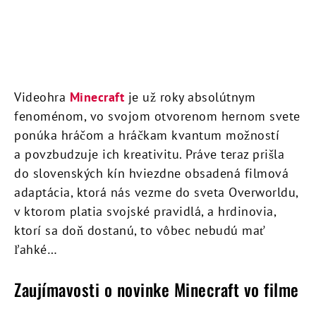
Videohra
Minecraft
je už roky absolútnym
fenoménom, vo svojom otvorenom hernom svete
ponúka hráčom a hráčkam kvantum možností
a povzbudzuje ich kreativitu. Práve teraz prišla
do slovenských kín hviezdne obsadená filmová
adaptácia, ktorá nás vezme do sveta Overworldu,
v ktorom platia svojské pravidlá, a hrdinovia,
ktorí sa doň dostanú, to vôbec nebudú mať
ľahké…
Zaujímavosti o novinke Minecraft vo filme