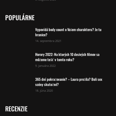
POPULÁRNE
Vypovídá body count o Vašem charakteru? Je tu
hranice?
14. septembra 2021
Horory 2022: Na ktorých 10 desivých filmov sa
môžeme tešiť v tomto roku?
9. januára 2022
365 dní pokračovanie? – Laura prežila? Boli sex
scény skutočné?
18. júna 2020
RECENZIE