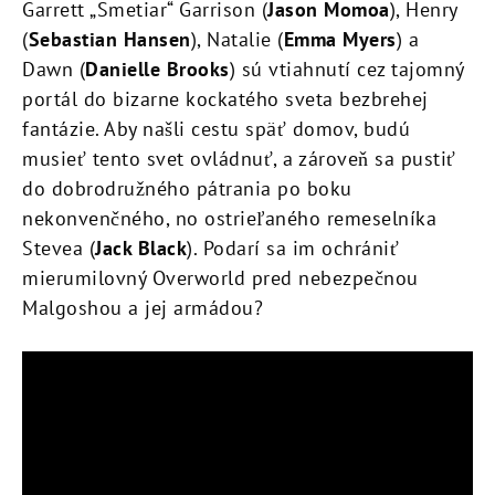
Garrett „Smetiar“ Garrison (
Jason Momoa
), Henry
(
Sebastian Hansen
), Natalie (
Emma Myers
) a
Dawn (
Danielle Brooks
) sú vtiahnutí cez tajomný
portál do bizarne kockatého sveta bezbrehej
fantázie. Aby našli cestu späť domov, budú
musieť tento svet ovládnuť, a zároveň sa pustiť
do dobrodružného pátrania po boku
nekonvenčného, no ostrieľaného remeselníka
Stevea (
Jack Black
). Podarí sa im ochrániť
mierumilovný Overworld pred nebezpečnou
Malgoshou a jej armádou?