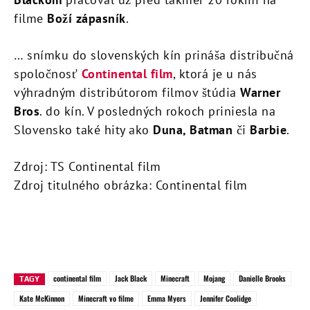
filme
Boží zápasník
.
… snímku do slovenských kín prináša distribučná
spoločnosť
Continental film
, ktorá je u nás
výhradným distribútorom filmov štúdia
Warner
Bros
. do kín. V posledných rokoch priniesla na
Slovensko také hity ako
Duna, Batman
či
Barbie
.
Zdroj: TS Continental film
Zdroj titulného obrázka: Continental film
continental film
Jack Black
Minecraft
Mojang
Danielle Brooks
TAGY
Kate McKinnon
Minecraft vo filme
Emma Myers
Jennifer Coolidge