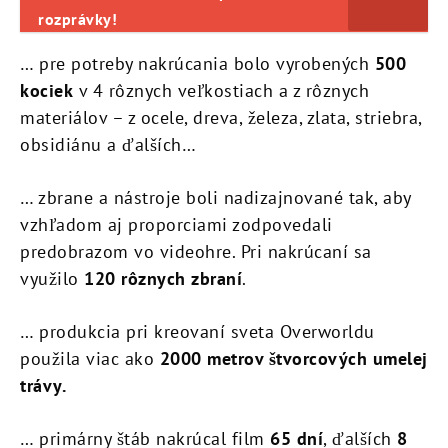
rozprávky!
… pre potreby nakrúcania bolo vyrobených
500
kociek
v 4 rôznych veľkostiach a z rôznych
materiálov – z ocele, dreva, železa, zlata, striebra,
obsidiánu a ďalších…
… zbrane a nástroje boli nadizajnované tak, aby
vzhľadom aj proporciami zodpovedali
predobrazom vo videohre. Pri nakrúcaní sa
využilo
120 rôznych zbraní
.
… produkcia pri kreovaní sveta Overworldu
použila viac ako
2000 metrov štvorcových umelej
trávy.
… primárny štáb nakrúcal film
65 dní
, ďalších
8