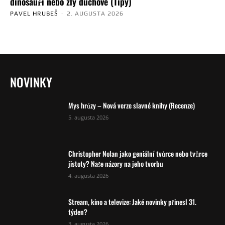
dinosauři nebo zlý duchové (Tipy)
PAVEL HRUBEŠ
-
2. AUGUSTA 2026
NOVINKY
Mys hrůzy – Nová verze slavné knihy (Recenze)
5. augusta 2026
Christopher Nolan jako geniální tvůrce nebo tvůrce
jistoty? Naše názory na jeho tvorbu
4. augusta 2026
Stream, kino a televize: Jaké novinky přinesl 31.
týden?
3. augusta 2026