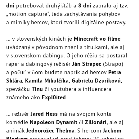
dní
potreboval druhý štáb a
8 dní
zabralo aj tzv.
„motion capture“, teda zachytávania pohybov
a mimiky hercov, ktorí tvorili digitálne postavy.
… v slovenských kinách je
Minecraft vo filme
uvádzaný v pôvodnom znení s titulkami, ale aj
v slovenskom dabingu. O jeho réžiu sa postaral
raper a dabingový režisér
Ján Strapec
(Strapo)
a počuť v ňom budete napríklad hercov
Petra
Sklára, Kamila Mikulčíka, Gabrielu Dzuríkovú,
speváčku
Tinu
či youtubera a influencera
známeho ako
Expl0ited
.
… režisér
Jared Hess
má na svojom konte
komédie
Napoleon Dynamit
či
Zilionári
, ale aj
animák
Jednorožec Thelma
. S hercom
Jackom
Blackom
pracoval už pred takmer 20 rokmi na