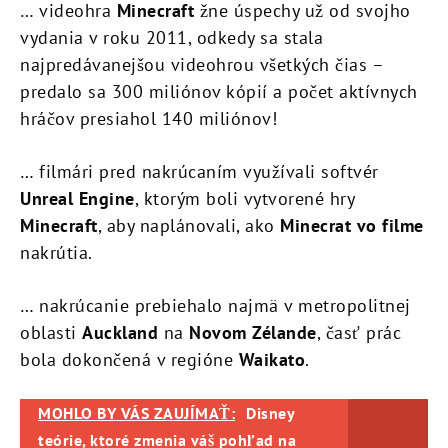
… videohra
Minecraft
žne úspechy už od svojho
vydania v roku 2011, odkedy sa stala
najpredávanejšou videohrou všetkých čias –
predalo sa 300 miliónov kópií a počet aktívnych
hráčov presiahol 140 miliónov!
… filmári pred nakrúcaním využívali softvér
Unreal Engine
, ktorým boli vytvorené hry
Minecraft
, aby naplánovali, ako
Minecrat vo filme
nakrútia.
… nakrúcanie prebiehalo najmä v metropolitnej
oblasti
Auckland
na
Novom Zélande
, časť prác
bola dokončená v regióne
Waikato
.
MOHLO BY VÁS ZAUJÍMAŤ:
Disney
teórie, ktoré zmenia váš pohľad na