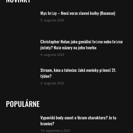
Mys hrůzy – Nová verze slavné knihy (Recenze)
5. augusta 2026
Christopher Nolan jako geniální tvůrce nebo tvůrce
jistoty? Naše názory na jeho tvorbu
4. augusta 2026
Stream, kino a televize: Jaké novinky přinesl 31.
týden?
3. augusta 2026
POPULÁRNE
Vypovídá body count o Vašem charakteru? Je tu
hranice?
14. septembra 2021