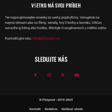
VŠETKO MÁ SVOJ PRÍBEH
Tie najzaujímavejšie novinky zo sveta popkultúry. Venujeme sa
najmä témam ako sú filmy, seriály, hry či knihy a komiks. Občas
narazíte aj témy ako hudba, lifestyle či zaujímavosti z celého sveta.
Kontaktujte nás:
info@plotpoint.sk
SLEDUJTE NÁS
© Plotpoint | 2019-2024
Kontakt
Redakcia
Nahlásiť obsah