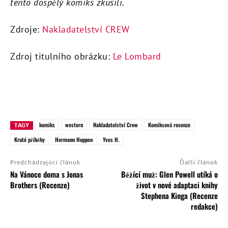
tento dospělý komiks zkusili.
Zdroje:
Nakladatelství CREW
Zdroj titulního obrázku:
Le Lombard
komiks
western
Nakladatelství Crew
Komiksová recenze
TAGY
Kruté příběhy
Hermann Huppen
Yves H.
Predchádzajúci článok
Ďalší článok
Na Vánoce doma s Jonas
Běžící muž: Glen Powell utíká o
Brothers (Recenze)
život v nové adaptaci knihy
Stephena Kinga (Recenze
redakce)