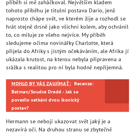
příběh si mě zaháčkoval. Největším kladem
tohoto příběhu je titulní postava Dario, jenž
naprosto chápe svět, ve kterém žije a rozhodl se
hrát stejně drsně jako všichni kolem, aby ochránil
to, co miluje ze všeho nejvíce. My příběh
sledujeme očima novinářky Charlotte, která
přijela do Afriky s jistým očekáváním, ale Afrika jí
ukázala krutost, na kterou nebyla připravena a
srážka s realitou pro ní byla hodně nepříjemná.
MOHLO BY VÁS ZAUJÍMAŤ:
Recenze:
Batman/Soudce Dredd - Jak se
povedlo setkání dvou ikonický
postav?
Hermann se nebojí ukazovat svět jaký je a
nezavírá oči. Na druhou stranu se zbytečně