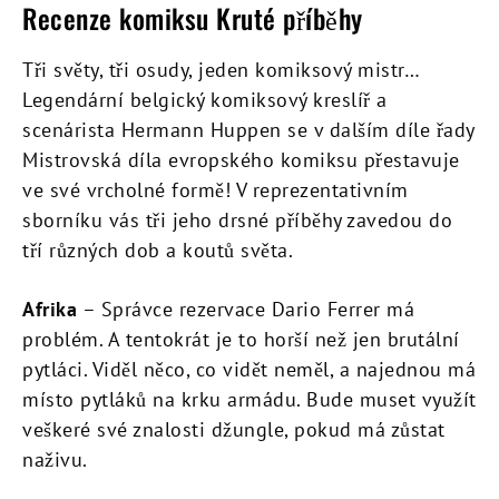
Recenze komiksu Kruté příběhy
Tři světy, tři osudy, jeden komiksový mistr…
Legendární belgický komiksový kreslíř a
scenárista Hermann Huppen se v dalším díle řady
Mistrovská díla evropského komiksu přestavuje
ve své vrcholné formě! V reprezentativním
sborníku vás tři jeho drsné příběhy zavedou do
tří různých dob a koutů světa.
Afrika
– Správce rezervace Dario Ferrer má
problém. A tentokrát je to horší než jen brutální
pytláci. Viděl něco, co vidět neměl, a najednou má
místo pytláků na krku armádu. Bude muset využít
veškeré své znalosti džungle, pokud má zůstat
naživu.