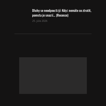
Dluhy se neodpouštějí: Když nemáte co ztratit,
pomsta je snazší… (Recenze)
25. júla 2026