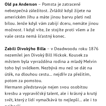
Old pa Anderson
– Pomsta je zatraceně
nebezpečná záležitost. Zvláště když žijete na
americkém Jihu a máte jinou barvu pleti než
bílou. Jenže když vám zabijí dceru, nemáte jinou
možnost. I když víte, že stojíte proti všem a že
vaše cesta nemá šťastný konec.
Zabili Divokýho Billa
– v Deadwoodu roku 1876
nezemřel jen Divoký Bill Hickok. Kousek za
městem byla vyvražděna rodina a mladý Melvin
toho byl svědkem. Nezbývá mu než se dát na
útěk, na dlouhou cestu… nejdřív za přežitím,
potom za pomstou.
Hermann představuje nejen svou osobitou
kresbu a vypravěčský talent, ale i krásný a krutý
svět, který z lidí vymačkává to nejlepší… ale i to