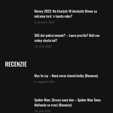
Horory 2022: Na ktorých 10 desivých filmov sa
môžeme tešiť v tomto roku?
9. januára 2022
365 dní pokračovanie? – Laura prežila? Boli sex
scény skutočné?
18. júna 2020
RECENZIE
Mys hrůzy – Nová verze slavné knihy (Recenze)
5. augusta 2026
Spider-Man: Zbrusu nový den – Spider-Man Toma
Hollanda se vrací (Recenze)
28. júla 2026