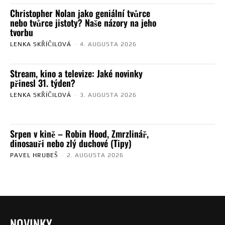
Christopher Nolan jako geniální tvůrce
nebo tvůrce jistoty? Naše názory na jeho
tvorbu
LENKA SKŘÍČILOVÁ
-
4. AUGUSTA 2026
Stream, kino a televize: Jaké novinky
přinesl 31. týden?
LENKA SKŘÍČILOVÁ
-
3. AUGUSTA 2026
Srpen v kině – Robin Hood, Zmrzlinář,
dinosauři nebo zlý duchové (Tipy)
PAVEL HRUBEŠ
-
2. AUGUSTA 2026
NOVINKY