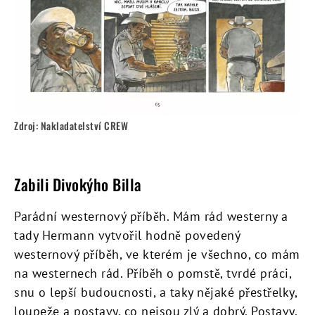
Zdroj: Nakladatelství CREW
Zabili Divokýho Billa
Parádní westernový příběh. Mám rád westerny a
tady Hermann vytvořil hodně povedený
westernový příběh, ve kterém je všechno, co mám
na westernech rád. Příběh o pomstě, tvrdé práci,
snu o lepší budoucnosti, a taky nějaké přestřelky,
loupeže a postavy, co nejsou zlý a dobrý. Postavy,